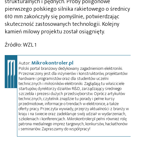
strukturalnych i pędnych. Próby poligonowe
pierwszego polskiego silnika rakietowego o średnicy
610 mm zakończyły się pomyślnie, potwierdzając
skuteczność zastosowanych technologii. Kolejny
kamień milowy projektu został osiągnięty.
Źródło: WZL 1
Mikrokontroler.pl
Autor:
Polski portal branżowy dedykowany zagadnieniom elektroniki.
Przeznaczony jest dla inżynierów i konstruktorów, projektantów
hardware i programistów oraz dla studentów uczelni
technicznych i miłośników elektroniki. Zaglądają tu właściciele
startupów, dyrektorzy działów R&D, zarządzający średniego
szczebla i prezesi dużych przedsiębiorstw. Oprócz artykułów
technicznych, czytelnik znajdzie tu porady i pełne kursy
przedmiotowe, informacje o trendach w elektronice, a także
oferty pracy. Przeczyta wywiady, przejrzy aktualności z branży w
kraju i na świecie oraz zadeklaruje swój udział w wydarzeniach,
szkoleniach i konferencjach. Mikrokontroler.pl pełni również rolę
patrona medialnego imprez targowych, konkursów, hackathonów
i seminariów. Zapraszamy do współpracy!