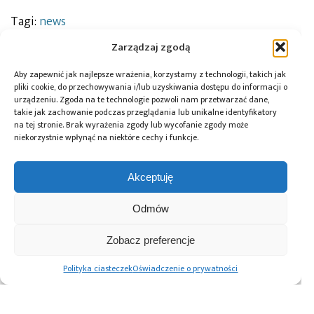
Tagi:
news
Zarządzaj zgodą
Aby zapewnić jak najlepsze wrażenia, korzystamy z technologii, takich jak
Przeczytaj również:
pliki cookie, do przechowywania i/lub uzyskiwania dostępu do informacji o
urządzeniu. Zgoda na te technologie pozwoli nam przetwarzać dane,
takie jak zachowanie podczas przeglądania lub unikalne identyfikatory
na tej stronie. Brak wyrażenia zgody lub wycofanie zgody może
niekorzystnie wpłynąć na niektóre cechy i funkcje.
Global Electronics
Microchip i Micron
Farnell podejmuje
Akceptuję
Association
prezentują
współpracę
opublikowało
architekturę
z Hailo w zakresie
Odmów
normę IPC-A-630A
pamięci masowej
Edge AI
dotyczącą
PCIe® Gen 6 dla AI
obudów
oraz centrów
Zobacz preferencje
elektronicznych
danych
Polityka ciasteczek
Oświadczenie o prywatności
Advertising prices
Kontakt
Polityka prywatności
Cennik reklam
O nas