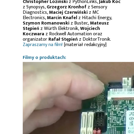
Christopher Lozinski
z PythonLinks,
Jakub Koc
z Synopsys,
Grzegorz Kronhof
z Sensory
Diagnostics,
Maciej Czerwiński
z MC
Electronics,
Marcin Knafel
z Hitachi Energy,
Szymon Romanowski
z Bustec,
Mateusz
Stępień
z Würth Elektronik,
Wojciech
Koczwara
z Rockwell Automation oraz
organizator
Rafał Stępień
z DoktorTronik.
Zapraszamy na film!
[materiał redakcyjny]
Filmy o produktach: