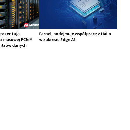
prezentują
Farnell podejmuje współpracę z Hailo
ci masowej PCIe®
w zakresie Edge AI
centrów danych