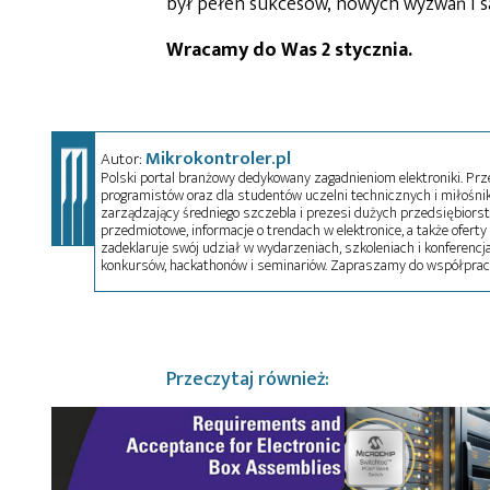
był pełen sukcesów, nowych wyzwań i sa
Wracamy do Was 2 stycznia.
Mikrokontroler.pl
Autor:
Polski portal branżowy dedykowany zagadnieniom elektroniki. Przez
programistów oraz dla studentów uczelni technicznych i miłośnikó
zarządzający średniego szczebla i prezesi dużych przedsiębiors
przedmiotowe, informacje o trendach w elektronice, a także oferty 
zadeklaruje swój udział w wydarzeniach, szkoleniach i konferencja
konkursów, hackathonów i seminariów. Zapraszamy do współprac
Przeczytaj również: