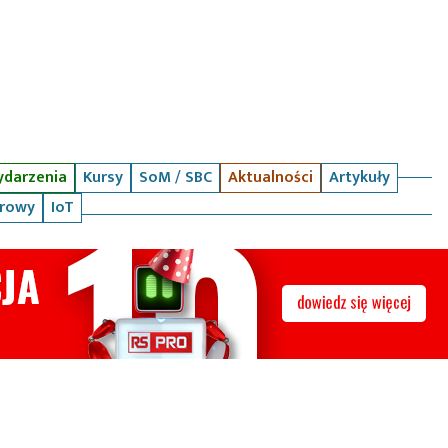
darzenia
Kursy
SoM / SBC
Aktualności
Artykuły
arowy
IoT