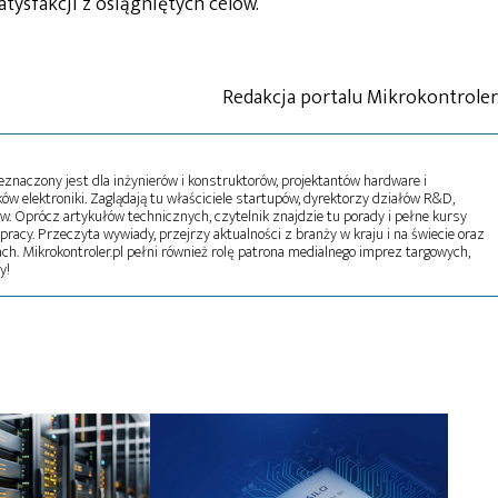
tysfakcji z osiągniętych celów.
Redakcja portalu Mikrokontroler
naczony jest dla inżynierów i konstruktorów, projektantów hardware i
w elektroniki. Zaglądają tu właściciele startupów, dyrektorzy działów R&D,
tw. Oprócz artykułów technicznych, czytelnik znajdzie tu porady i pełne kursy
pracy. Przeczyta wywiady, przejrzy aktualności z branży w kraju i na świecie oraz
ch. Mikrokontroler.pl pełni również rolę patrona medialnego imprez targowych,
y!