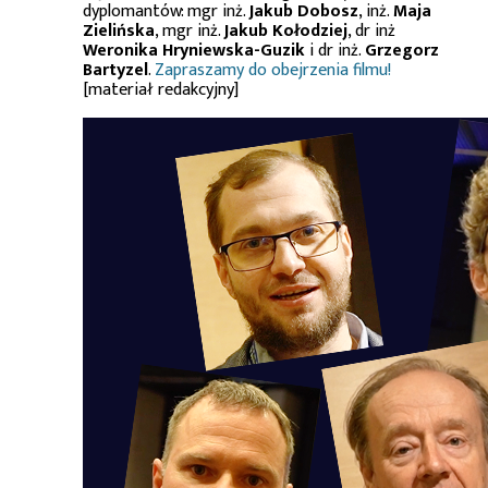
dyplomantów: mgr inż.
Jakub Dobosz
, inż.
Maja
Zielińska
, mgr inż.
Jakub Kołodziej
, dr inż
Weronika Hryniewska-Guzik
i dr inż.
Grzegorz
Bartyzel
.
Zapraszamy do obejrzenia filmu!
[materiał redakcyjny]