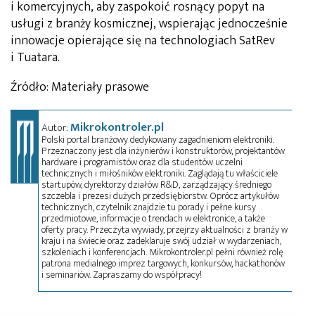
i komercyjnych, aby zaspokoić rosnący popyt na
usługi z branży kosmicznej, wspierając jednocześnie
innowacje opierające się na technologiach SatRev
i Tuatara.
Źródło: Materiały prasowe
Mikrokontroler.pl
Autor:
Polski portal branżowy dedykowany zagadnieniom elektroniki.
Przeznaczony jest dla inżynierów i konstruktorów, projektantów
hardware i programistów oraz dla studentów uczelni
technicznych i miłośników elektroniki. Zaglądają tu właściciele
startupów, dyrektorzy działów R&D, zarządzający średniego
szczebla i prezesi dużych przedsiębiorstw. Oprócz artykułów
technicznych, czytelnik znajdzie tu porady i pełne kursy
przedmiotowe, informacje o trendach w elektronice, a także
oferty pracy. Przeczyta wywiady, przejrzy aktualności z branży w
kraju i na świecie oraz zadeklaruje swój udział w wydarzeniach,
szkoleniach i konferencjach. Mikrokontroler.pl pełni również rolę
patrona medialnego imprez targowych, konkursów, hackathonów
i seminariów. Zapraszamy do współpracy!