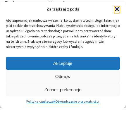
Tagi:
news
,
przemysł kosmiczny
Zarządzaj zgodą
Aby zapewnić jak najlepsze wrażenia, korzystamy z technologii, takich jak
pliki cookie, do przechowywania i/lub uzyskiwania dostępu do informacji o
Przeczytaj również:
urządzeniu. Zgoda na te technologie pozwoli nam przetwarzać dane,
takie jak zachowanie podczas przeglądania lub unikalne identyfikatory
na tej stronie. Brak wyrażenia zgody lub wycofanie zgody może
niekorzystnie wpłynąć na niektóre cechy i funkcje.
Akceptuję
Global Electronics
Microchip i Micron
Farnell podejmuje
Association
prezentują
współpracę
opublikowało
architekturę
z Hailo w zakresie
Odmów
normę IPC-A-630A
pamięci masowej
Edge AI
dotyczącą
PCIe® Gen 6 dla AI
Zobacz preferencje
obudów
oraz centrów
elektronicznych
danych
Polityka ciasteczek
Oświadczenie o prywatności
Advertising prices
Kontakt
Polityka prywatności
Cennik reklam
O nas