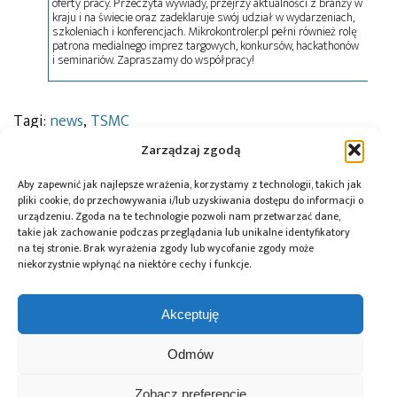
oferty pracy. Przeczyta wywiady, przejrzy aktualności z branży w
kraju i na świecie oraz zadeklaruje swój udział w wydarzeniach,
szkoleniach i konferencjach. Mikrokontroler.pl pełni również rolę
patrona medialnego imprez targowych, konkursów, hackathonów
i seminariów. Zapraszamy do współpracy!
Tagi:
news
,
TSMC
Zarządzaj zgodą
Aby zapewnić jak najlepsze wrażenia, korzystamy z technologii, takich jak
Przeczytaj również:
pliki cookie, do przechowywania i/lub uzyskiwania dostępu do informacji o
urządzeniu. Zgoda na te technologie pozwoli nam przetwarzać dane,
takie jak zachowanie podczas przeglądania lub unikalne identyfikatory
na tej stronie. Brak wyrażenia zgody lub wycofanie zgody może
niekorzystnie wpłynąć na niektóre cechy i funkcje.
Global Electronics
Microchip i Micron
Farnell podejmuje
Akceptuję
Association
prezentują
współpracę
opublikowało
architekturę
z Hailo w zakresie
Odmów
normę IPC-A-630A
pamięci masowej
Edge AI
dotyczącą
PCIe® Gen 6 dla AI
Zobacz preferencje