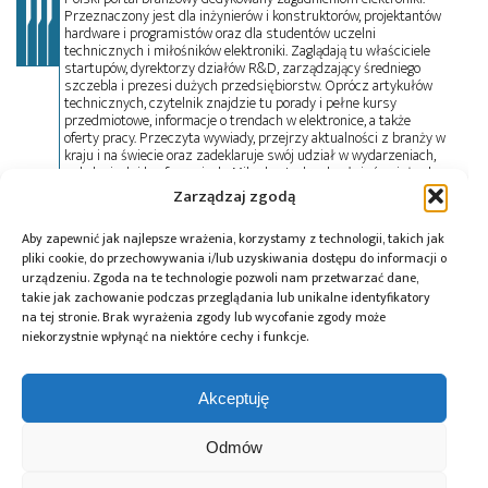
Przeznaczony jest dla inżynierów i konstruktorów, projektantów
hardware i programistów oraz dla studentów uczelni
technicznych i miłośników elektroniki. Zaglądają tu właściciele
startupów, dyrektorzy działów R&D, zarządzający średniego
szczebla i prezesi dużych przedsiębiorstw. Oprócz artykułów
technicznych, czytelnik znajdzie tu porady i pełne kursy
przedmiotowe, informacje o trendach w elektronice, a także
oferty pracy. Przeczyta wywiady, przejrzy aktualności z branży w
kraju i na świecie oraz zadeklaruje swój udział w wydarzeniach,
szkoleniach i konferencjach. Mikrokontroler.pl pełni również rolę
patrona medialnego imprez targowych, konkursów, hackathonów
Zarządzaj zgodą
i seminariów. Zapraszamy do współpracy!
Aby zapewnić jak najlepsze wrażenia, korzystamy z technologii, takich jak
pliki cookie, do przechowywania i/lub uzyskiwania dostępu do informacji o
Tagi:
Heads-Up Display
,
łączność bezprzewodowa
,
urządzeniu. Zgoda na te technologie pozwoli nam przetwarzać dane,
takie jak zachowanie podczas przeglądania lub unikalne identyfikatory
Nordic Semiconductor
,
SoC
,
TILSBERK
,
wyświetlacz
na tej stronie. Brak wyrażenia zgody lub wycofanie zgody może
niekorzystnie wpłynąć na niektóre cechy i funkcje.
Przeczytaj również:
Akceptuję
Odmów