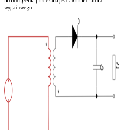
do obciążenia pobierana jest z kondensatora
wyjściowego.