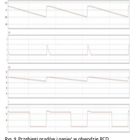
Rys. 9. Przebiegi prądów i napięć w obwodzie RCD