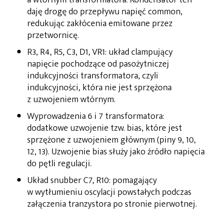
a wtórnym transformatora. Kondensator ten
daję drogę do przepływu napięć common,
redukując zakłócenia emitowane przez
przetwornicę.
R3, R4, R5, C3, D1, VR1: układ clampujący
napięcie pochodzące od pasożytniczej
indukcyjności transformatora, czyli
indukcyjności, która nie jest sprzężona
z uzwojeniem wtórnym.
Wyprowadzenia 6 i 7 transformatora:
dodatkowe uzwojenie tzw. bias, które jest
sprzężone z uzwojeniem głównym (piny 9, 10,
12, 13). Uzwojenie bias służy jako źródło napięcia
do pętli regulacji.
Układ snubber C7, R10: pomagający
w wytłumieniu oscylacji powstałych podczas
załączenia tranzystora po stronie pierwotnej.