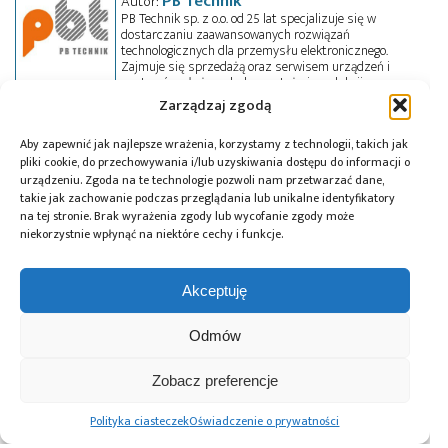
PB Technik
Autor:
PB Technik sp. z o.o. od 25 lat specjalizuje się w
dostarczaniu zaawansowanych rozwiązań
technologicznych dla przemysłu elektronicznego.
Zajmuje się sprzedażą oraz serwisem urządzeń i
systemów służących do montażu i produkcji
obwodów drukowanych (PCB). Oferta obejmuje
Zarządzaj zgodą
szeroką gamę rozwiązań, od urządzeń do lutowania,
przez systemy inspekcji optycznej, aż po maszyny
Aby zapewnić jak najlepsze wrażenia, korzystamy z technologii, takich jak
do automatycznego montażu komponentów SMT i
THT. Firma dysponuje własnym serwisem, co
pliki cookie, do przechowywania i/lub uzyskiwania dostępu do informacji o
pozwala na szybkie i profesjonalne wsparcie swoich
urządzeniu. Zgoda na te technologie pozwoli nam przetwarzać dane,
klientów. PB Technik zapewnia również szkolenia
takie jak zachowanie podczas przeglądania lub unikalne identyfikatory
techniczne IPC oraz szkolenia autorskie, prowadzone
na tej stronie. Brak wyrażenia zgody lub wycofanie zgody może
pod szyldem PB Training.
niekorzystnie wpłynąć na niektóre cechy i funkcje.
Tagi:
Brady
,
IT
,
NFC
,
PB Technik
,
RFID
Akceptuję
Odmów
Przeczytaj również:
Zobacz preferencje
Polityka ciasteczek
Oświadczenie o prywatności