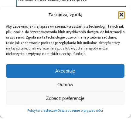
Zarządzaj zgodą
Tagi:
EagleEye
,
Falcon 9
,
teleskop SOP200
Aby zapewnić jak najlepsze wrażenia, korzystamy z technologii, takich jak
pliki cookie, do przechowywania i/lub uzyskiwania dostępu do informacji o
urządzeniu. Zgoda na te technologie pozwoli nam przetwarzać dane,
takie jak zachowanie podczas przeglądania lub unikalne identyfikatory
Przeczytaj również:
na tej stronie. Brak wyrażenia zgody lub wycofanie zgody może
niekorzystnie wpłynąć na niektóre cechy i funkcje.
Akceptuję
Creotech
Scanway chwali
Scanway opracuje
Odmów
Instruments
się rekordowym
teleskopy dla
zaprojektuje 6
kwartałem i 2-
partnera z Korei
Zobacz preferencje
sond badawczych
krotnym
Południowej
dla ESA
wzrostem
Polityka ciasteczek
Oświadczenie o prywatności
backlogu do 19
mln PLN