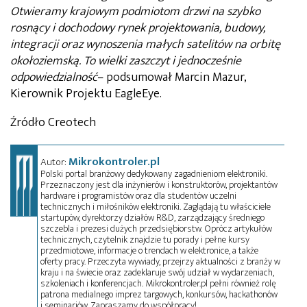
Otwieramy krajowym podmiotom drzwi na szybko
rosnący i dochodowy rynek projektowania, budowy,
integracji oraz wynoszenia małych satelitów na orbitę
okołoziemską. To wielki zaszczyt i jednocześnie
odpowiedzialność
– podsumował Marcin Mazur,
Kierownik Projektu EagleEye.
Źródło Creotech
Mikrokontroler.pl
Autor:
Polski portal branżowy dedykowany zagadnieniom elektroniki.
Przeznaczony jest dla inżynierów i konstruktorów, projektantów
hardware i programistów oraz dla studentów uczelni
technicznych i miłośników elektroniki. Zaglądają tu właściciele
startupów, dyrektorzy działów R&D, zarządzający średniego
szczebla i prezesi dużych przedsiębiorstw. Oprócz artykułów
technicznych, czytelnik znajdzie tu porady i pełne kursy
przedmiotowe, informacje o trendach w elektronice, a także
oferty pracy. Przeczyta wywiady, przejrzy aktualności z branży w
kraju i na świecie oraz zadeklaruje swój udział w wydarzeniach,
szkoleniach i konferencjach. Mikrokontroler.pl pełni również rolę
patrona medialnego imprez targowych, konkursów, hackathonów
i seminariów. Zapraszamy do współpracy!