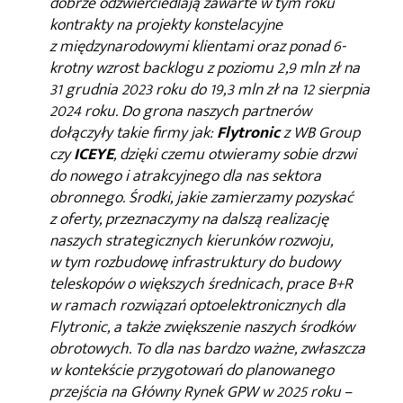
dobrze odzwierciedlają zawarte w tym roku
kontrakty na projekty konstelacyjne
z międzynarodowymi klientami oraz ponad 6-
krotny wzrost backlogu z poziomu 2,9 mln zł na
31 grudnia 2023 roku do 19,3 mln zł na 12 sierpnia
2024 roku. Do grona naszych partnerów
dołączyły takie firmy jak:
Flytronic
z WB Group
czy
ICEYE
, dzięki czemu otwieramy sobie drzwi
do nowego i atrakcyjnego dla nas sektora
obronnego. Środki, jakie zamierzamy pozyskać
z oferty, przeznaczymy na dalszą realizację
naszych strategicznych kierunków rozwoju,
w tym rozbudowę infrastruktury do budowy
teleskopów o większych średnicach, prace B+R
w ramach rozwiązań optoelektronicznych dla
Flytronic, a także zwiększenie naszych środków
obrotowych. To dla nas bardzo ważne, zwłaszcza
w kontekście przygotowań do planowanego
przejścia na Główny Rynek GPW w 2025 roku
–