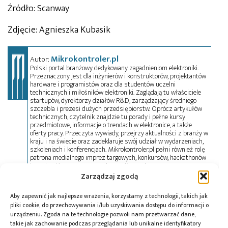
Źródło: Scanway
Zdjęcie: Agnieszka Kubasik
Mikrokontroler.pl
Autor:
Polski portal branżowy dedykowany zagadnieniom elektroniki.
Przeznaczony jest dla inżynierów i konstruktorów, projektantów
hardware i programistów oraz dla studentów uczelni
technicznych i miłośników elektroniki. Zaglądają tu właściciele
startupów, dyrektorzy działów R&D, zarządzający średniego
szczebla i prezesi dużych przedsiębiorstw. Oprócz artykułów
technicznych, czytelnik znajdzie tu porady i pełne kursy
przedmiotowe, informacje o trendach w elektronice, a także
oferty pracy. Przeczyta wywiady, przejrzy aktualności z branży w
kraju i na świecie oraz zadeklaruje swój udział w wydarzeniach,
szkoleniach i konferencjach. Mikrokontroler.pl pełni również rolę
patrona medialnego imprez targowych, konkursów, hackathonów
i seminariów. Zapraszamy do współpracy!
Zarządzaj zgodą
Aby zapewnić jak najlepsze wrażenia, korzystamy z technologii, takich jak
Tagi:
Flytronic
,
ICEYE
,
Scanway
,
STAR VIBE
,
teleskop
pliki cookie, do przechowywania i/lub uzyskiwania dostępu do informacji o
urządzeniu. Zgoda na te technologie pozwoli nam przetwarzać dane,
takie jak zachowanie podczas przeglądania lub unikalne identyfikatory