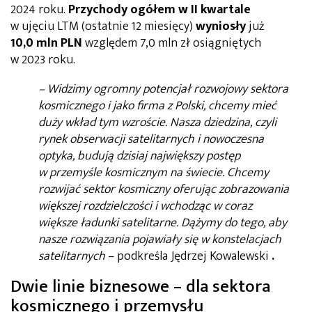
2024 roku.
Przychody ogółem w II kwartale
w ujęciu LTM (ostatnie 12 miesięcy)
wyniosły
już
10,0 mln PLN
względem 7,0 mln zł osiągniętych
w 2023 roku.
–
Widzimy ogromny potencjał rozwojowy sektora
kosmicznego i jako firma z Polski, chcemy mieć
duży wkład tym wzroście. Nasza dziedzina, czyli
rynek obserwacji satelitarnych i nowoczesna
optyka, budują dzisiaj największy postęp
w przemyśle kosmicznym na świecie.
Chcemy
rozwijać sektor kosmiczny oferując zobrazowania
większej rozdzielczości i wchodząc w coraz
większe ładunki satelitarne. Dążymy do tego, aby
nasze rozwiązania pojawiały się w konstelacjach
satelitarnych
–
podkreśla Jędrzej Kowalewski
.
Dwie linie biznesowe – dla sektora
kosmicznego i przemysłu