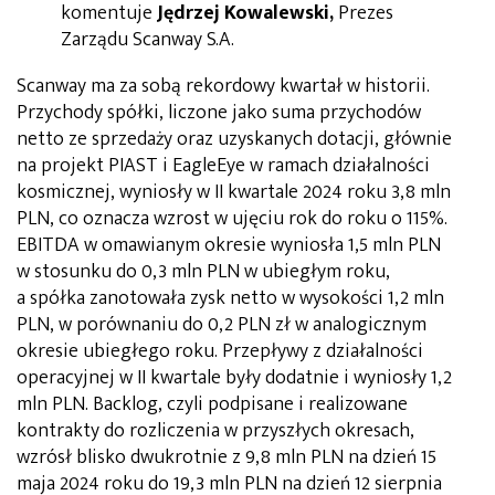
komentuje
Jędrzej Kowalewski,
Prezes
Zarządu Scanway S.A.
Scanway ma za sobą rekordowy kwartał w historii.
Przychody spółki, liczone jako suma przychodów
netto ze sprzedaży oraz uzyskanych dotacji, głównie
na projekt PIAST i EagleEye w ramach działalności
kosmicznej, wyniosły w II kwartale 2024 roku 3,8 mln
PLN, co oznacza wzrost w ujęciu rok do roku o 115%.
EBITDA w omawianym okresie wyniosła 1,5 mln PLN
w stosunku do 0,3 mln PLN w ubiegłym roku,
a spółka zanotowała zysk netto w wysokości 1,2 mln
PLN, w porównaniu do 0,2 PLN zł w analogicznym
okresie ubiegłego roku. Przepływy z działalności
operacyjnej w II kwartale były dodatnie i wyniosły 1,2
mln PLN. Backlog, czyli podpisane i realizowane
kontrakty do rozliczenia w przyszłych okresach,
wzrósł blisko dwukrotnie z 9,8 mln PLN na dzień 15
maja 2024 roku do 19,3 mln PLN na dzień 12 sierpnia