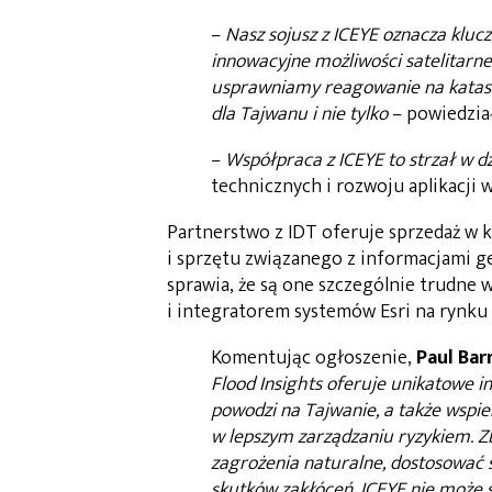
–
Nasz sojusz z ICEYE oznacza kl
innowacyjne możliwości satelitarne
usprawniamy reagowanie na katastr
dla Tajwanu i nie tylko
– powiedzia
–
Współpraca z ICEYE to strzał w d
technicznych i rozwoju aplikacji w
Partnerstwo z IDT oferuje sprzedaż w 
i sprzętu związanego z informacjami g
sprawia, że są one szczególnie trudne 
i integratorem systemów Esri na rynku
Komentując ogłoszenie,
Paul Bar
Flood Insights oferuje unikatowe i
powodzi na Tajwanie, a także wspi
w lepszym zarządzaniu ryzykiem. 
zagrożenia naturalne, dostosować 
skutków zakłóceń. ICEYE nie może s