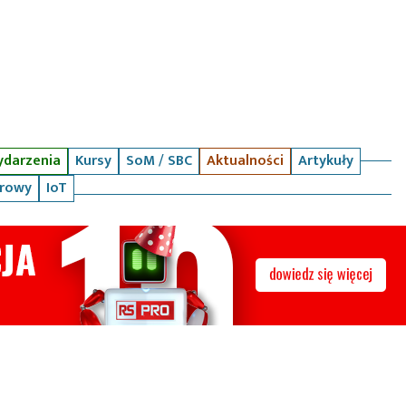
darzenia
Kursy
SoM / SBC
Aktualności
Artykuły
arowy
IoT