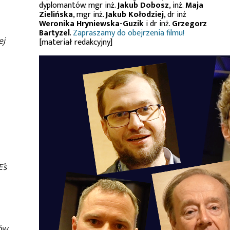
dyplomantów: mgr inż.
Jakub Dobosz
, inż.
Maja
Zielińska
, mgr inż.
Jakub Kołodziej
, dr inż
Weronika Hryniewska-Guzik
i dr inż.
Grzegorz
Bartyzel
.
Zapraszamy do obejrzenia filmu!
ej
[materiał redakcyjny]
’s
tów