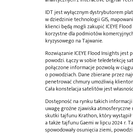
IDT jest wyłącznym dystrybutorem platf
w dziedzinie technologii GIS, mapowan
klienci będą mogli zakupić ICEYE Flood 
korzystne dla podmiotów komercyjnych,
kryzysowego na Tajwanie.
Rozwiązanie ICEYE Flood Insights jest
powodzi. Łączy w sobie teledetekcję s
połączone informacje pozwolą w ciągu 
o powodziach. Dane zbierane przez najw
penetrować chmury umożliwią klientom
Cała konstelacja satelitów jest własnośc
Dostępność na rynku takich informacji 
uwagę groźne zjawiska atmosferyczne 
skutki tajfunu Krathon, który wystąpił
a także tajfunu Gaemi w lipcu 2024 r. Ta
spowodowały osunięcia ziemi, powodzie