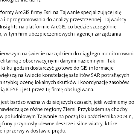
ormy ArcGIS firmy Esri na Tajwanie specjalizującej się
ia i oprogramowania do analizy przestrzennej. Tajwańscy
Insights na platformie ArcGIS, co będzie szczególnie
 w tym firm ubezpieczeniowych i agencji zarządzania
 pierwszym na świecie narzędziem do ciągłego monitorowani
atelitarną z obserwacyjnymi danymi naziemnymi. Tak
kilku godzin dostarczyć gotowe do GIS informacje
iększą na świecie konstelację satelitów SAR potrafiących
 szybką ocenę lokalnych skutków i koordynację zasobów.
ią ICEYE i jest przez tę firmę obsługiwana.
jest bardzo ważna w dzisiejszych czasach, jeśli weźmiemy p
nawiedzające różne regiony Ziemi. Przykładem są choćby
 w południowym Tajwanie na początku października 2024 r.,
jfuny przyniosły ulewne deszcze i silne wiatry, które
 i przerwy w dostawie prądu.