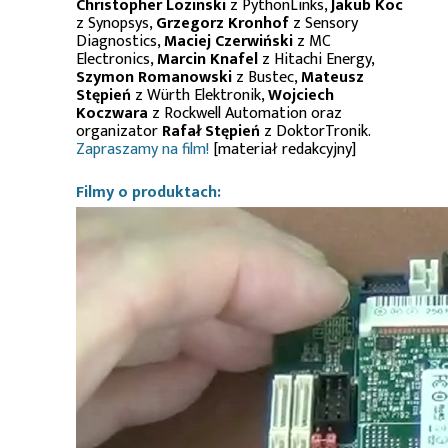
Christopher Lozinski
z PythonLinks,
Jakub Koc
z Synopsys,
Grzegorz Kronhof
z Sensory
Diagnostics,
Maciej Czerwiński
z MC
Electronics,
Marcin Knafel
z Hitachi Energy,
Szymon Romanowski
z Bustec,
Mateusz
Stępień
z Würth Elektronik,
Wojciech
Koczwara
z Rockwell Automation oraz
organizator
Rafał Stępień
z DoktorTronik.
Zapraszamy na film!
[materiał redakcyjny]
Filmy o produktach: