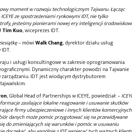
uczowy moment w rozwoju technologicznym Tajwanu. Łącząc
 ICEYE ze spostrzeżeniami rynkowymi IDT, nie tylko
ofy, jesteśmy pionierami nowej ery inteligencji środowiskow
ł
Tim Kuo
, wiceprezes IDT.
ziesiątkę
– mówi
Walk Chang
, dyrektor działu usług
 IDT.
kraju i usługi konsultingowe w zakresie oprogramowania
eograficznymi. Dynamiczny charakter powodzi na Tajwanie
w zarządzaniu. IDT jest wiodącym dystrybutorem
 tajwańskim.
ron
, Global Head of Partnerships w ICEYE, powiedział: –
ICEYE
nformacje zasilające lokalne reagowanie i usuwanie skutków
erające firmy ubezpieczeniowe i innych klientów komercyjnych
Zbiór danych może pomóc przygotować się na przewidywane
się do zmieniających się warunków i pomóc w usuwaniu
ię doczekać, aby wspólnie z IDT wspierać tych ważnych klien