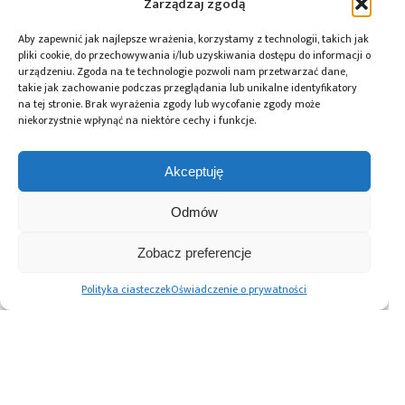
Zarządzaj zgodą
Tagi:
Altium
,
Computer Controls
,
Solidworks
Aby zapewnić jak najlepsze wrażenia, korzystamy z technologii, takich jak
pliki cookie, do przechowywania i/lub uzyskiwania dostępu do informacji o
urządzeniu. Zgoda na te technologie pozwoli nam przetwarzać dane,
takie jak zachowanie podczas przeglądania lub unikalne identyfikatory
na tej stronie. Brak wyrażenia zgody lub wycofanie zgody może
Przeczytaj również:
niekorzystnie wpłynąć na niektóre cechy i funkcje.
Akceptuję
Odmów
Specjalistyczne
Kursy
Kursy
usługi Altium –
SOLIDWORKS
zaawansowane
Zobacz preferencje
wsparcie
organizowane
Altium Designer
i szkolenia
przez Computer
organizowane
Polityka ciasteczek
Oświadczenie o prywatności
w ofercie
Controls
przez Computer
Computer
Controls
Controls
Advertising prices
Kontakt
Polityka prywatności
Cennik reklam
O nas