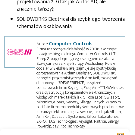
projektowania 2D (tak jak AutoCAD, ale
znacznie tańszy);
SOLIDWORKS Electrical dla szybkiego tworzenia
schematów okablowania.
Computer Controls
Autor:
Firma rozpoczęła działalność w 2013r. jako część
szwajcarskiego holdingu Computer Controls i HT-
Eurep Group, obejmującego zasięgiem działania
Szwajcarię oraz kraje Europy Wschodniej. Polski
oddział w Bielsku-Białej zajmuje się dystrybucją
oprogramowania Altium Designer, SOLIDWORKS,
narzędzi programistycznych Arm Keil, rozwiązań
chmurowych 3DEXPERIENCE, urządzeń
pomiarowych firm: Keysight, Pico, Aim-TTI, GW-Instek
oraz dystrybucją komponentów elektronicznych
wiodących marek, takich jak: Silicon Labs, Swissbit,
Miromico, e-peas, Neoway, Silergy i innych. W swoim
portfolio firma ma produkty światowych producentów
z branży elektronicznej na świecie, takich jak Altium,
Arm Keil, Dassault Systèmes, Silicon Laboratories,
EXFO, JTAG Technologies, Keysight, Raltron, Silergy,
Powertip, czy Pico Technology.