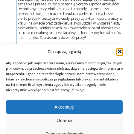
szczebla i prezesi dużych przedsiębiorstw. Oprócz artykułów
technicznych, czytelnik znajdzie tu porady i pełne kursy
przedmiotowe, informacje o trendach w elektronice, a także
oferty pracy. Przeczyta wywiady, przejrzy aktualności z branży w
kraju i na świecie oraz zadeklaruje swój udział w wydarzeniach,
szkoleniach i konferencjach. Mikrokontroler.pl pełni również rolę
patrona medialnego imprez targowych, konkursów, hackathonów
i seminariów. Zapraszamy do współpracy!
Zarządzaj zgodą
Tagi:
AI
,
Sztuczna inteligencja
,
uzbrojenie
Aby zapewnić jak najlepsze wrażenia, korzystamy z technologii, takich jak
pliki cookie, do przechowywania i/lub uzyskiwania dostępu do informacji o
urządzeniu. Zgoda na te technologie pozwoli nam przetwarzać dane,
takie jak zachowanie podczas przeglądania lub unikalne identyfikatory
Przeczytaj również:
na tej stronie. Brak wyrażenia zgody lub wycofanie zgody może
niekorzystnie wpłynąć na niektóre cechy i funkcje.
Akceptuję
Odmów
SatRev, REAKTO
Dron-myśliwy od
Międzynarodowy
i REAKTO Drone
APS zapoluje na
Salon Przemysłu
Service oraz JRH
wrogie statki
Obronnego
Zobacz preferencje