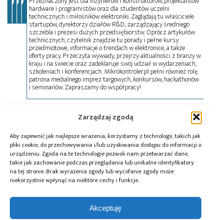
Przeznaczony jest dla inżynierów i konstruktorów, projektantów
hardware i programistów oraz dla studentów uczelni
technicznych i miłośników elektroniki. Zaglądają tu właściciele
startupów, dyrektorzy działów R&D, zarządzający średniego
szczebla i prezesi dużych przedsiębiorstw. Oprócz artykułów
technicznych, czytelnik znajdzie tu porady i pełne kursy
przedmiotowe, informacje o trendach w elektronice, a także
oferty pracy. Przeczyta wywiady, przejrzy aktualności z branży w
kraju i na świecie oraz zadeklaruje swój udział w wydarzeniach,
szkoleniach i konferencjach. Mikrokontroler.pl pełni również rolę
patrona medialnego imprez targowych, konkursów, hackathonów
i seminariów. Zapraszamy do współpracy!
Zarządzaj zgodą
Tagi:
ciepła
,
Daikin
,
pompa
Aby zapewnić jak najlepsze wrażenia, korzystamy z technologii, takich jak
pliki cookie, do przechowywania i/lub uzyskiwania dostępu do informacji o
urządzeniu. Zgoda na te technologie pozwoli nam przetwarzać dane,
takie jak zachowanie podczas przeglądania lub unikalne identyfikatory
Przeczytaj również:
na tej stronie. Brak wyrażenia zgody lub wycofanie zgody może
niekorzystnie wpłynąć na niektóre cechy i funkcje.
Akceptuję