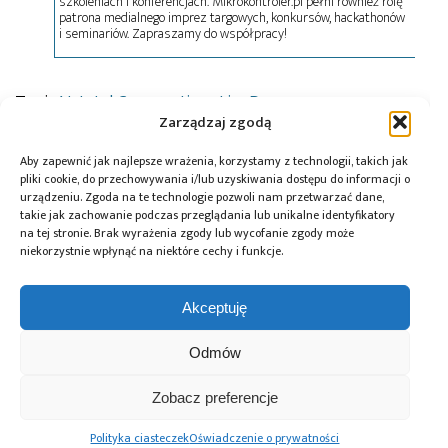
szkoleniach i konferencjach. Mikrokontroler.pl pełni również rolę
patrona medialnego imprez targowych, konkursów, hackathonów
i seminariów. Zapraszamy do współpracy!
Tagi:
AI
,
Intel Corporation
,
LiveDrop
Zarządzaj zgodą
Aby zapewnić jak najlepsze wrażenia, korzystamy z technologii, takich jak
pliki cookie, do przechowywania i/lub uzyskiwania dostępu do informacji o
Przeczytaj również:
urządzeniu. Zgoda na te technologie pozwoli nam przetwarzać dane,
takie jak zachowanie podczas przeglądania lub unikalne identyfikatory
na tej stronie. Brak wyrażenia zgody lub wycofanie zgody może
niekorzystnie wpłynąć na niektóre cechy i funkcje.
Akceptuję
Renesas
Siemens i Intel
Sztuczna
współpracuje
będą
inteligencja
z Intelem nad
współpracować
brzegowa:
Odmów
rozwiązaniem do
nad produkcją
rewolucja
zarządzania
półprzewodników
w automatyce
Zobacz preferencje
energią dla
i przetwarzaniu
nowych
danych w czasie
Polityka ciasteczek
Oświadczenie o prywatności