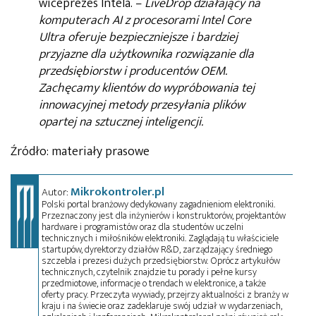
wiceprezes Intela. –
LiveDrop działający na
komputerach AI z procesorami Intel Core
Ultra oferuje bezpieczniejsze i bardziej
przyjazne dla użytkownika rozwiązanie dla
przedsiębiorstw i producentów OEM.
Zachęcamy klientów do wypróbowania tej
innowacyjnej metody przesyłania plików
opartej na sztucznej inteligencji.
Źródło: materiały prasowe
Mikrokontroler.pl
Autor:
Polski portal branżowy dedykowany zagadnieniom elektroniki.
Przeznaczony jest dla inżynierów i konstruktorów, projektantów
hardware i programistów oraz dla studentów uczelni
technicznych i miłośników elektroniki. Zaglądają tu właściciele
startupów, dyrektorzy działów R&D, zarządzający średniego
szczebla i prezesi dużych przedsiębiorstw. Oprócz artykułów
technicznych, czytelnik znajdzie tu porady i pełne kursy
przedmiotowe, informacje o trendach w elektronice, a także
oferty pracy. Przeczyta wywiady, przejrzy aktualności z branży w
kraju i na świecie oraz zadeklaruje swój udział w wydarzeniach,