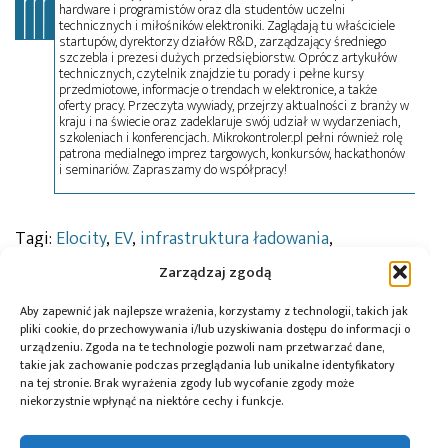
hardware i programistów oraz dla studentów uczelni
technicznych i miłośników elektroniki. Zaglądają tu właściciele
startupów, dyrektorzy działów R&D, zarządzający średniego
szczebla i prezesi dużych przedsiębiorstw. Oprócz artykułów
technicznych, czytelnik znajdzie tu porady i pełne kursy
przedmiotowe, informacje o trendach w elektronice, a także
oferty pracy. Przeczyta wywiady, przejrzy aktualności z branży w
kraju i na świecie oraz zadeklaruje swój udział w wydarzeniach,
szkoleniach i konferencjach. Mikrokontroler.pl pełni również rolę
patrona medialnego imprez targowych, konkursów, hackathonów
i seminariów. Zapraszamy do współpracy!
Tagi:
Elocity
,
EV
,
infrastruktura ładowania
,
Lenergizee
,
ładowarki
,
samochody elektryczne
Zarządzaj zgodą
Aby zapewnić jak najlepsze wrażenia, korzystamy z technologii, takich jak
pliki cookie, do przechowywania i/lub uzyskiwania dostępu do informacji o
Przeczytaj również:
urządzeniu. Zgoda na te technologie pozwoli nam przetwarzać dane,
takie jak zachowanie podczas przeglądania lub unikalne identyfikatory
na tej stronie. Brak wyrażenia zgody lub wycofanie zgody może
niekorzystnie wpłynąć na niektóre cechy i funkcje.