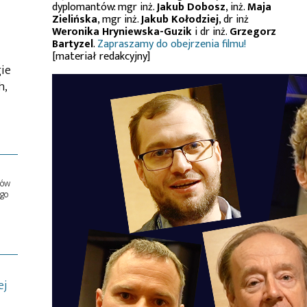
dyplomantów: mgr inż.
Jakub Dobosz
, inż.
Maja
Zielińska
, mgr inż.
Jakub Kołodziej
, dr inż
Weronika Hryniewska-Guzik
i dr inż.
Grzegorz
Bartyzel
.
Zapraszamy do obejrzenia filmu!
[materiał redakcyjny]
gie
h,
ów
ego
ej