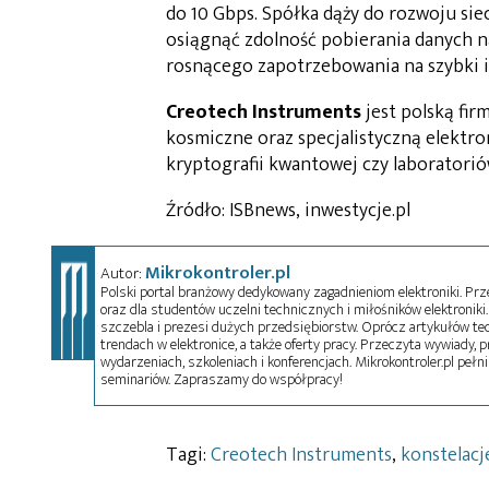
do 10 Gbps. Spółka dąży do rozwoju sie
osiągnąć zdolność pobierania danych n
rosnącego zapotrzebowania na szybki i 
Creotech Instruments
jest polską fir
kosmiczne oraz specjalistyczną elektr
kryptografii kwantowej czy laboratorió
Źródło: ISBnews, inwestycje.pl
Mikrokontroler.pl
Autor:
Polski portal branżowy dedykowany zagadnieniom elektroniki. Przez
oraz dla studentów uczelni technicznych i miłośników elektroniki. 
szczebla i prezesi dużych przedsiębiorstw. Oprócz artykułów t
trendach w elektronice, a także oferty pracy. Przeczyta wywiady, pr
wydarzeniach, szkoleniach i konferencjach. Mikrokontroler.pl pełni
seminariów. Zapraszamy do współpracy!
Tagi:
Creotech Instruments
,
konstelacj