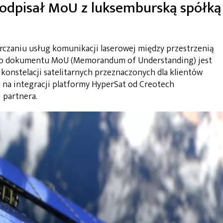
odpisał MoU z luksemburską spółką
arczaniu usług komunikacji laserowej między przestrzenią
go dokumentu MoU (Memorandum of Understanding) jest
onstelacji satelitarnych przeznaczonych dla klientów
na integracji platformy HyperSat od Creotech
 partnera.