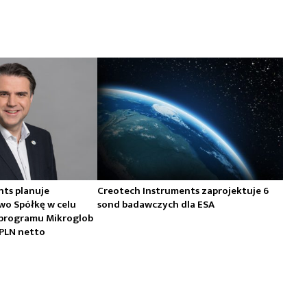
nts planuje
Creotech Instruments zaprojektuje 6
wo Spółkę w celu
sond badawczych dla ESA
i programu Mikroglob
 PLN netto