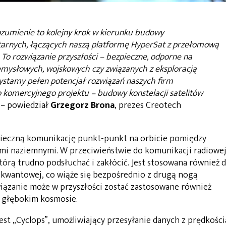
zumienie to kolejny krok w kierunku budowy
tarnych, łączących naszą platformę HyperSat z przełomową
 To rozwiązanie przyszłości – bezpieczne, odporne na
zemysłowych, wojskowych czy związanych z eksploracją
zystamy pełen potencjał rozwiązań naszych firm
o komercyjnego projektu – budowy konstelacji satelitów
– powiedział
Grzegorz Brona
, prezes Creotech
ieczną komunikację punkt-punkt na orbicie pomiędzy
cjami naziemnymi. W przeciwieństwie do komunikacji radiowej
órą trudno podsłuchać i zakłócić. Jest stosowana również 
 kwantowej, co wiąże się bezpośrednio z drugą nogą
iązanie może w przyszłości zostać zastosowane również
w. głębokim kosmosie.
t „Cyclops”, umożliwiający przesyłanie danych z prędkości