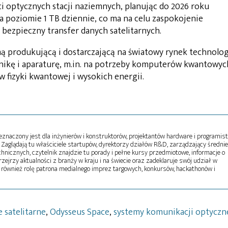
ci optycznych stacji naziemnych, planując do 2026 roku
a poziomie 1 TB dziennie, co ma na celu zaspokojenie
bezpieczny transfer danych satelitarnych.
mą produkującą i dostarczającą na światowy rynek technolo
onikę i aparaturę, m.in. na potrzeby komputerów kwantowyc
w fizyki kwantowej i wysokich energii.
naczony jest dla inżynierów i konstruktorów, projektantów hardware i programist
Zaglądają tu właściciele startupów, dyrektorzy działów R&D, zarządzający średni
echnicznych, czytelnik znajdzie tu porady i pełne kursy przedmiotowe, informacje o
zejrzy aktualności z branży w kraju i na świecie oraz zadeklaruje swój udział w
 również rolę patrona medialnego imprez targowych, konkursów, hackathonów i
e satelitarne
,
Odysseus Space
,
systemy komunikacji optyczn