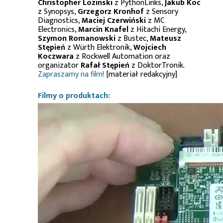
Christopher Lozinski
z PythonLinks,
Jakub Koc
z Synopsys,
Grzegorz Kronhof
z Sensory
Diagnostics,
Maciej Czerwiński
z MC
Electronics,
Marcin Knafel
z Hitachi Energy,
Szymon Romanowski
z Bustec,
Mateusz
Stępień
z Würth Elektronik,
Wojciech
Koczwara
z Rockwell Automation oraz
organizator
Rafał Stępień
z DoktorTronik.
Zapraszamy na film!
[materiał redakcyjny]
Filmy o produktach: