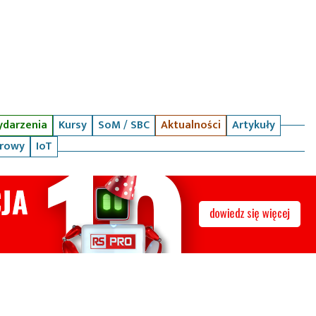
darzenia
Kursy
SoM / SBC
Aktualności
Artykuły
arowy
IoT