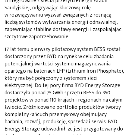
zintegrowane z siecią przesyłu energii Arabii
Saudyjskiej, odgrywając kluczową rolę
w rozwiązywaniu wyzwań związanych z rosnącą
liczbą systemów wytwarzania energii odnawialnej,
zapewniając stabilne dostawy energii i zaspokajając
szczytowe zapotrzebowanie.
17 lat temu pierwszy pilotażowy system BESS został
dostarczony przez BYD na rynek w celu zbadania
potencjalnej wartości systemu magazynowania
opartego na bateriach LFP (Lithium Iron Phosphate),
który ma być połączony z systemem sieci
elektrycznej. Do tej pory firma BYD Energy Storage
dostarczyła ponad 75 GWh sprzętu BESS do 350
projektów w ponad 110 krajach i regionach na całym
świecie. Zróżnicowane portfolio produktów tworzy
kompletny łańcuch przemysłowy obejmujący
badania, rozwój, produkcję, sprzedaż i serwis. BYD
Energy Storage udowodnił, że jest przygotowany do