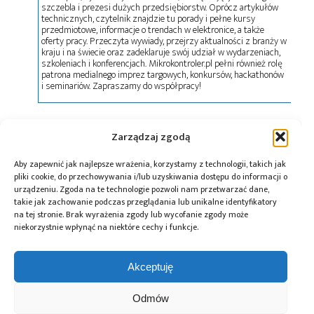
szczebla i prezesi dużych przedsiębiorstw. Oprócz artykułów
technicznych, czytelnik znajdzie tu porady i pełne kursy
przedmiotowe, informacje o trendach w elektronice, a także
oferty pracy. Przeczyta wywiady, przejrzy aktualności z branży w
kraju i na świecie oraz zadeklaruje swój udział w wydarzeniach,
szkoleniach i konferencjach. Mikrokontroler.pl pełni również rolę
patrona medialnego imprez targowych, konkursów, hackathonów
i seminariów. Zapraszamy do współpracy!
Tagi:
baterie
,
BESS
,
BYD
,
BYD Energy Storage
,
Zarządzaj zgodą
magazynowanie energii
,
MC Cube-T ESS
,
Saudi
Electricity Company
Aby zapewnić jak najlepsze wrażenia, korzystamy z technologii, takich jak
pliki cookie, do przechowywania i/lub uzyskiwania dostępu do informacji o
urządzeniu. Zgoda na te technologie pozwoli nam przetwarzać dane,
takie jak zachowanie podczas przeglądania lub unikalne identyfikatory
na tej stronie. Brak wyrażenia zgody lub wycofanie zgody może
Przeczytaj również:
niekorzystnie wpłynąć na niektóre cechy i funkcje.
Akceptuję
Odmów
Baterie w 2025
EDP rozpoczęło