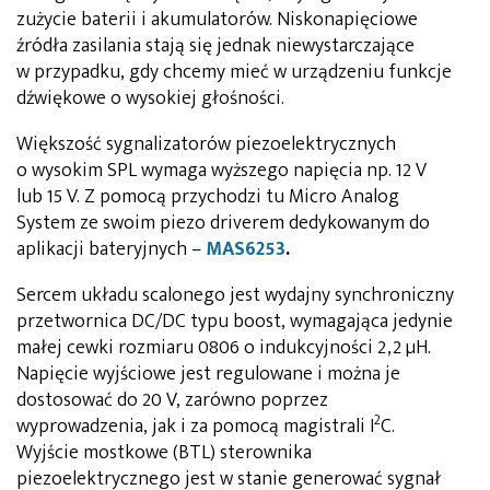
zużycie baterii i akumulatorów. Niskonapięciowe
źródła zasilania stają się jednak niewystarczające
w przypadku, gdy chcemy mieć w urządzeniu funkcje
dźwiękowe o wysokiej głośności.
Większość sygnalizatorów piezoelektrycznych
o wysokim SPL wymaga wyższego napięcia np. 12 V
lub 15 V. Z pomocą przychodzi tu Micro Analog
System ze swoim piezo driverem dedykowanym do
aplikacji bateryjnych –
MAS6253
.
Sercem układu scalonego jest wydajny synchroniczny
przetwornica DC/DC typu boost, wymagająca jedynie
małej cewki rozmiaru 0806 o indukcyjności 2,2 µH.
Napięcie wyjściowe jest regulowane i można je
dostosować do 20 V, zarówno poprzez
2
wyprowadzenia, jak i za pomocą magistrali I
C.
Wyjście mostkowe (BTL) sterownika
piezoelektrycznego jest w stanie generować sygnał