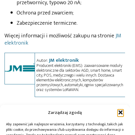
przetwornicy, typowo 20 nA;
Ochrona przed zwarciem;
Zabezpieczenie termiczne.
Więcej informacji i możliwość zakupu na stronie
JM
elektronik
JM elektronik
Autor:
Producent elektroniki (EMS): zaawansowane moduły
elektroniczne dla sektorów AGD, smart home, smart
city, POS, medycznego i wielu innych. Dostawca
elementów elektronicznych, komputerów
przemysłowych, automatyki, ogniw specjalizowanych
oraz systemów LoRaWAN.
Tagi:
JM elektronik
,
MAS6253
,
piezo
Zarządzaj zgodą
Aby zapewnić jak najlepsze wrażenia, korzystamy z technologii, takich jak
pliki cookie, do przechowywania i/lub uzyskiwania dostępu do informacji o