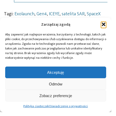
Tagi:
Exolaunch
,
Gen4
,
ICEYE
,
satelita SAR
,
SpaceX
Zarządzaj zgodą
Aby zapewnić jak najlepsze wrażenia, korzystamy z technologii, takich jak
Przeczytaj również:
pliki cookie, do przechowywania i/lub uzyskiwania dostępu do informacji o
urządzeniu. Zgoda na te technologie pozwoli nam przetwarzać dane,
takie jak zachowanie podczas przeglądania lub unikalne identyfikatory
na tej stronie. Brak wyrażenia zgody lub wycofanie zgody może
niekorzystnie wpłynąć na niektóre cechy i funkcje.
ICEYE dostarczy
ICEYE i Aon
ICEYE i SATIM
Akceptuję
satelity SAR
rozszerzają
zwiększą
i dane do
współpracę
wykorzystanie
greckiego
o dostarczanie
danych SAR
Odmów
projektu National
danych
poprzez ich
Satellite Space
dotyczących
zaawansowaną
Zobacz preferencje
Project we
powodzi
analizę
współpracy
i pożarów
Polityka ciasteczek
Oświadczenie o prywatności
z Europejską
Agencją