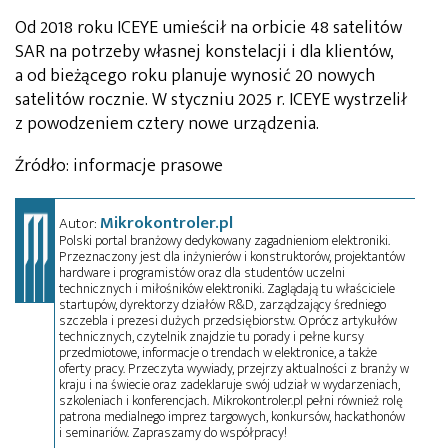
Od 2018 roku ICEYE umieścił na orbicie 48 satelitów
SAR na potrzeby własnej konstelacji i dla klientów,
a od bieżącego roku planuje wynosić 20 nowych
satelitów rocznie. W styczniu 2025 r. ICEYE wystrzelił
z powodzeniem cztery nowe urządzenia.
Źródło: informacje prasowe
Mikrokontroler.pl
Autor:
Polski portal branżowy dedykowany zagadnieniom elektroniki.
Przeznaczony jest dla inżynierów i konstruktorów, projektantów
hardware i programistów oraz dla studentów uczelni
technicznych i miłośników elektroniki. Zaglądają tu właściciele
startupów, dyrektorzy działów R&D, zarządzający średniego
szczebla i prezesi dużych przedsiębiorstw. Oprócz artykułów
technicznych, czytelnik znajdzie tu porady i pełne kursy
przedmiotowe, informacje o trendach w elektronice, a także
oferty pracy. Przeczyta wywiady, przejrzy aktualności z branży w
kraju i na świecie oraz zadeklaruje swój udział w wydarzeniach,
szkoleniach i konferencjach. Mikrokontroler.pl pełni również rolę
patrona medialnego imprez targowych, konkursów, hackathonów
i seminariów. Zapraszamy do współpracy!