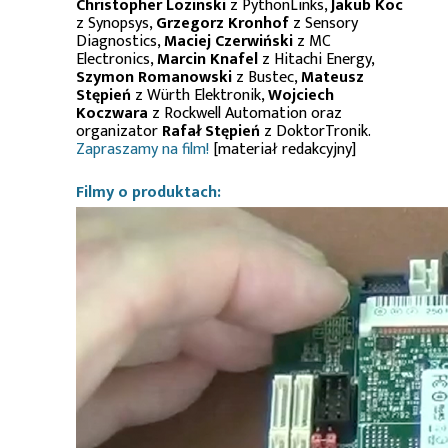
Christopher Lozinski
z PythonLinks,
Jakub Koc
z Synopsys,
Grzegorz Kronhof
z Sensory
Diagnostics,
Maciej Czerwiński
z MC
Electronics,
Marcin Knafel
z Hitachi Energy,
Szymon Romanowski
z Bustec,
Mateusz
Stępień
z Würth Elektronik,
Wojciech
Koczwara
z Rockwell Automation oraz
organizator
Rafał Stępień
z DoktorTronik.
Zapraszamy na film!
[materiał redakcyjny]
Filmy o produktach: