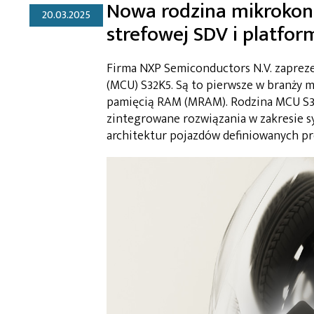
Nowa rodzina mikrokont
20.03.2025
strefowej SDV i platfo
Firma NXP Semiconductors N.V. zapre
(MCU) S32K5. Są to pierwsze w branży
pamięcią RAM (MRAM). Rodzina MCU S32
zintegrowane rozwiązania w zakresie sy
architektur pojazdów definiowanych p