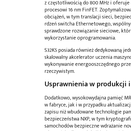
z częstotliwością do 800 MHz i oferuje
procesowi 16 nm FinFET. Zoptymalizowa
obciążeń, w tym translacji sieci, bezp
rdzeń switcha Ethernetowego, wspóln
sprawdzone rozwiązanie sieciowe, któr
wykorzystanie oprogramowania.
S32K5 posiada również dedykowaną je
skalowalny akcelerator uczenia masz
wykonywanie energooszczędnego przet
rzeczywistym.
Usprawnienia w produkcji 
Dodatkowo, wysokowydajna pamięć MRA
w fabryce, jak i w przypadku aktualizac
zapisu niż wbudowane technologie pam
bezpieczeństwa NXP, w tym kryptograf
samochodów bezpieczne wdrażanie nowyc