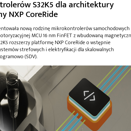
rolerów S32K5 dla architektury
rmy NXP CoreRide
zentowała nową rodzinę mikrokontrolerów samochodowych
 motoryzacyjnej MCU 16 nm FinFET z wbudowaną magnetycz
K5 rozszerzy platformę NXP CoreRide o wstępnie
stemów strefowych i elektryfikacji dla skalowalnych
rogramowo (SDV).