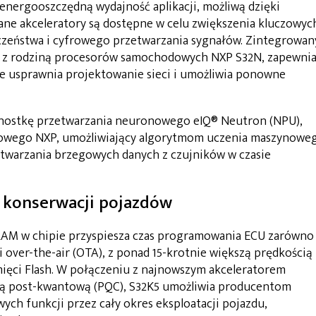
 energooszczędną wydajność aplikacji, możliwą dzięki
ne akceleratory są dostępne w celu zwiększenia kluczowyc
ieczeństwa i cyfrowego przetwarzania sygnałów. Zintegrowan
y z rodziną procesorów samochodowych NXP S32N, zapewni
e usprawnia projektowanie sieci i umożliwia ponowne
dnostkę przetwarzania neuronowego eIQ® Neutron (NPU),
ynowego NXP, umożliwiający algorytmom uczenia maszynowe
warzania brzegowych danych z czujników w czasie
i konserwacji pojazdów
M w chipie przyspiesza czas programowania ECU zarówno
ji over-the-air (OTA), z ponad 15-krotnie większą prędkością
ięci Flash. W połączeniu z najnowszym akceleratorem
ią post-kwantową (PQC), S32K5 umożliwia producentom
h funkcji przez cały okres eksploatacji pojazdu,