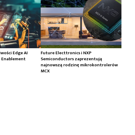
iwości Edge AI
Future Electtronics i NXP
e Enablement
Semiconductors zaprezentują
najnowszą rodzinę mikrokontrolerów
MCX