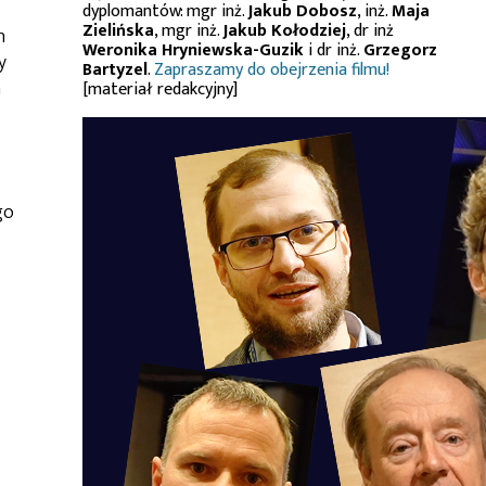
dyplomantów: mgr inż.
Jakub Dobosz
, inż.
Maja
Zielińska
, mgr inż.
Jakub Kołodziej
, dr inż
h
Weronika Hryniewska-Guzik
i dr inż.
Grzegorz
y
Bartyzel
.
Zapraszamy do obejrzenia filmu!
a
[materiał redakcyjny]
go