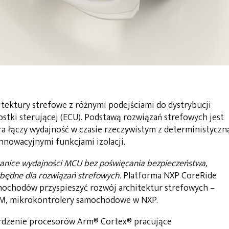
ektury strefowe z różnymi podejściami do dystrybucji
nostki sterującej (ECU). Podstawą rozwiązań strefowych jest
ra łączy wydajność w czasie rzeczywistym z deterministyczn
nnowacyjnymi funkcjami izolacji.
anice wydajności MCU bez poświęcania bezpieczeństwa,
iezbędne dla rozwiązań strefowych.
Platforma NXP CoreRide
chodów przyspieszyć rozwój architektur strefowych –
 GM, mikrokontrolery samochodowe w NXP.
 rdzenie procesorów Arm® Cortex® pracujące