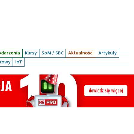
darzenia
Kursy
SoM / SBC
Aktualności
Artykuły
arowy
IoT