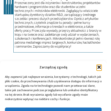
Przeznaczony jest dla inżynierów i konstruktorów, projektantów
hardware i programistów oraz dla studentów uczelni
technicznych i miłośników elektroniki. Zaglądają tu właściciele
startupów, dyrektorzy działów R&D, zarządzający średniego
szczebla i prezesi dużych przedsiębiorstw. Oprócz artykułów
technicznych, czytelnik znajdzie tu porady i pełne kursy
przedmiotowe, informacje o trendach w elektronice, a także
oferty pracy. Przeczyta wywiady, przejrzy aktualności z branży w
kraju i na świecie oraz zadeklaruje swój udział w wydarzeniach,
szkoleniach i konferencjach. Mikrokontroler.pl pełni również rolę
patrona medialnego imprez targowych, konkursów, hackathonów
i seminariów. Zapraszamy do współpracy!
Tagi:
EliteSiC SPM 31 IPM
,
moduły mocy
,
OnSemi
,
Zarządzaj zgodą
węglik krzemu
Aby zapewnić jak najlepsze wrażenia, korzystamy z technologii, takich jak
pliki cookie, do przechowywania i/lub uzyskiwania dostępu do informacji o
urządzeniu. Zgoda na te technologie pozwoli nam przetwarzać dane,
Przeczytaj również:
takie jak zachowanie podczas przeglądania lub unikalne identyfikatory
na tej stronie. Brak wyrażenia zgody lub wycofanie zgody może
niekorzystnie wpłynąć na niektóre cechy i funkcje.