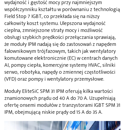
wydajność i gęstość mocy przy najmniejszym
współczynniku kształtu w porównaniu z technologią
Field Stop 7 IGBT, co przekłada się na niższy
całkowity koszt systemu. Ulepszona wydajność
cieplna, zmniejszone straty mocy i możliwość
obsługi szybkich prędkości przełączania sprawiają,
że moduły IPM nadają się do zastosowań z napędem
falownikowym trójfazowym, takich jak wentylatory
komutowane elektronicznie (EC) w centrach danych
AI, pompy ciepła, komercyjne systemy HVAC, silniki
serwo, robotyka, napędy o zmiennej częstotliwości
(VFD) oraz pompy i wentylatory przemysłowe.
Moduły EliteSiC SPM 31 IPM oferują kilka wartości
znamionowych prądu od 40 A do 70 A. Uzupełniają
ofertę onsemi modułów z tranzystorami IGBT SPM 31
IPM, obejmującą niskie prądy od 15 A do 35 A.