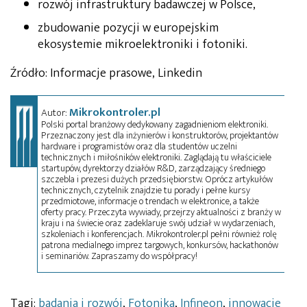
rozwój infrastruktury badawczej w Polsce,
zbudowanie pozycji w europejskim
ekosystemie mikroelektroniki i fotoniki.
Źródło: Informacje prasowe, Linkedin
Mikrokontroler.pl
Autor:
Polski portal branżowy dedykowany zagadnieniom elektroniki.
Przeznaczony jest dla inżynierów i konstruktorów, projektantów
hardware i programistów oraz dla studentów uczelni
technicznych i miłośników elektroniki. Zaglądają tu właściciele
startupów, dyrektorzy działów R&D, zarządzający średniego
szczebla i prezesi dużych przedsiębiorstw. Oprócz artykułów
technicznych, czytelnik znajdzie tu porady i pełne kursy
przedmiotowe, informacje o trendach w elektronice, a także
oferty pracy. Przeczyta wywiady, przejrzy aktualności z branży w
kraju i na świecie oraz zadeklaruje swój udział w wydarzeniach,
szkoleniach i konferencjach. Mikrokontroler.pl pełni również rolę
patrona medialnego imprez targowych, konkursów, hackathonów
i seminariów. Zapraszamy do współpracy!
Tagi:
badania i rozwój
,
Fotonika
,
Infineon
,
innowacje