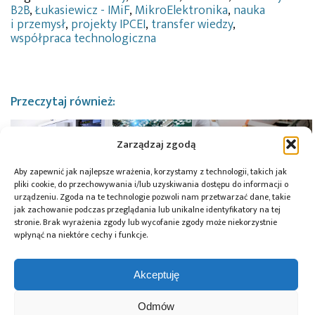
B2B
,
Łukasiewicz - IMiF
,
MikroElektronika
,
nauka
i przemysł
,
projekty IPCEI
,
transfer wiedzy
,
współpraca technologiczna
Przeczytaj również:
Zarządzaj zgodą
Aby zapewnić jak najlepsze wrażenia, korzystamy z technologii, takich jak
Infineon
pliki cookie, do przechowywania i/lub uzyskiwania dostępu do informacji o
wprowadza
Łukasiewicz IMiF
urządzeniu. Zgoda na te technologie pozwoli nam przetwarzać dane, takie
Łukasiewicz-ITR,
mikrokontrolery
jak zachowanie podczas przeglądania lub unikalne identyfikatory na tej
zbuduje nowoczesną
stronie. Brak wyrażenia zgody lub wycofanie zgody może niekorzystnie
Łukasiewicz-IMiF
RISC-V
linię pilotażową
wpłynąć na niektóre cechy i funkcje.
i CEZAMAT PW stworzą
przeznaczone
półprzewodników
nową
dla branży
szerokoprzerwowych
infrastrukturę badawczo
motoryzacyjnej
za 50 mln EUR
Akceptuję
rozwojową w celu
poprawienia
innowacyjności polskiej
Odmów