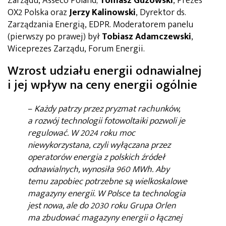
Zarządu, Asseco Poland;
Tomasz Guzowski
, Prezes
OX2 Polska oraz
Jerzy Kalinowski
, Dyrektor ds.
Zarządzania Energią, EDPR. Moderatorem panelu
(pierwszy po prawej) był
Tobiasz Adamczewski
,
Wiceprezes Zarządu, Forum Energii.
Wzrost udziału energii odnawialnej
i jej wpływ na ceny energii ogólnie
–
Każdy patrzy przez pryzmat rachunków,
a rozwój technologii fotowoltaiki pozwoli je
regulować. W 2024 roku moc
niewykorzystana, czyli wyłączana przez
operatorów energia z polskich źródeł
odnawialnych, wynosiła 960 MWh. Aby
temu zapobiec potrzebne są wielkoskalowe
magazyny energii. W Polsce ta technologia
jest nowa, ale do 2030 roku Grupa Orlen
ma zbudować magazyny energii o łącznej