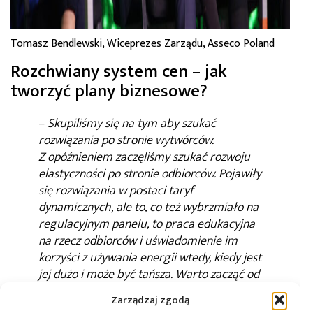
Tomasz Bendlewski, Wiceprezes Zarządu, Asseco Poland
Rozchwiany system cen – jak
tworzyć plany biznesowe?
–
Skupiliśmy się na tym aby szukać
rozwiązania po stronie wytwórców.
Z opóźnieniem zaczęliśmy szukać rozwoju
elastyczności po stronie odbiorców. Pojawiły
się rozwiązania w postaci taryf
dynamicznych, ale to, co też wybrzmiało na
regulacyjnym panelu, to praca edukacyjna
na rzecz odbiorców i uświadomienie im
korzyści z używania energii wtedy, kiedy jest
jej dużo i może być tańsza. Warto zacząć od
prostych nawyków, jak zdalnie sterowane
Zarządzaj zgodą
urządzenia, np. ustawianie z opóźnieniem