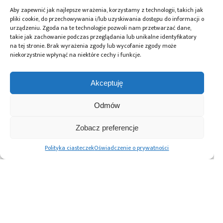
zmywarki czy pralki, czy uruchamianie ich
Aby zapewnić jak najlepsze wrażenia, korzystamy z technologii, takich jak
przez internet. Z drugiej strony również
pliki cookie, do przechowywania i/lub uzyskiwania dostępu do informacji o
urządzeniu. Zgoda na te technologie pozwoli nam przetwarzać dane,
dostępność infrastruktury, chociażby
takie jak zachowanie podczas przeglądania lub unikalne identyfikatory
w transporcie, czyli ładowania samochodów
na tej stronie. Brak wyrażenia zgody lub wycofanie zgody może
elektrycznych w miejscach, w których
niekorzystnie wpłynąć na niektóre cechy i funkcje.
użytkownik przebywa w ciągu dnia, np.
w pracy. Oczywiście ważne jest
Akceptuję
uproszczenie procedur, zautomatyzowanie
ich, czyli wykluczenie konieczności
Odmów
przygotowywania dodatkowej ekspertyzy
w przypadku nie przekraczania mocy, na
Zobacz preferencje
którą mamy wydane warunki techniczne
Polityka ciasteczek
Oświadczenie o prywatności
przyłączenia do sieci. Magazyny nie są
jedynym rozwiązaniem jeśli chodzi
o elastyczność systemu. Wydaje się jednak,
że dodawaniu magazynów do źródeł OZE
jest szybkie i nie budzi żadnych kontrowersji
– podkreślił
Tomasz Guzowski
z OX2