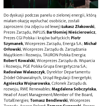
Do dyskusji podczas panelu o zielonej energii, którą
miałam okazję wysłuchać osobiście, zostali
zaproszeni: (na zdjęciu od lewej)
Łukasz Złakowski
,
Prezes Zarządu, INPLUS;
Bartłomiej Nieścierowicz
,
Prezes CGI Polska i krajów bałtyckich;
Piotr
Szymanek
, Wiceprezes Zarządu, Energa S.A.;
Michał
Orłowski
, Wiceprezes Zarządu ds. Zarządzania
Majątkiem i Rozwoju, TAURON Polska Energia;
Robert Kowalski
, Wiceprezes Zarządu ds. Wsparcia
i Rozwoju, PGE Polska Grupa Energetyczna S.A.;
Radosław Walaszczyk
, Dyrektor Departamentu
Źródeł Odnawialnych, Urząd Regulacji Energetyki;
Agnieszka Wojnarowska
, Członek Zarządu ds.
rozwoju, RWE Renewables;
Magdalena Sobczyńska
,
Head of Asset Management/Member of the Board,
TotalEnergies;
Tomasz Bendlewski
, Wiceprezes