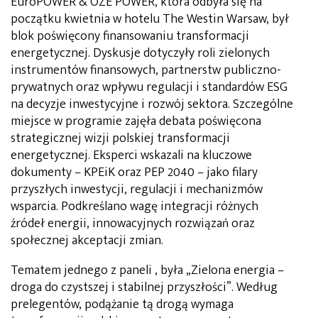
EuroPOWER & OZE POWER, która odbyła się na
początku kwietnia w hotelu The Westin Warsaw, był
blok poświęcony finansowaniu transformacji
energetycznej. Dyskusje dotyczyły roli zielonych
instrumentów finansowych, partnerstw publiczno-
prywatnych oraz wpływu regulacji i standardów ESG
na decyzje inwestycyjne i rozwój sektora. Szczególne
miejsce w programie zajęła debata poświęcona
strategicznej wizji polskiej transformacji
energetycznej. Eksperci wskazali na kluczowe
dokumenty – KPEiK oraz PEP 2040 – jako filary
przyszłych inwestycji, regulacji i mechanizmów
wsparcia. Podkreślano wagę integracji różnych
źródeł energii, innowacyjnych rozwiązań oraz
społecznej akceptacji zmian.
Tematem jednego z paneli , była „Zielona energia –
droga do czystszej i stabilnej przyszłości”. Według
prelegentów, podążanie tą drogą wymaga