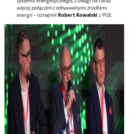
systemu energetycznego, z uwagi na coraz
więcej połączeń z odnawialnymi źródłami
energii
– oznajmił
Robert Kowalski
z PGE.