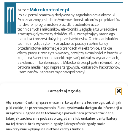
Mikrokontroler.pl
Autor:
Polski portal branżowy dedykowany zagadnieniom elektroniki.
Przeznaczony jest dla inżynierów i konstruktorów, projektantów
hardware i programistów oraz dla studentów uczelni
technicznych i miłośników elektroniki. Zaglądają tu właściciele
startupów, dyrektorzy działów R&D, zarządzający średniego
szczebla i prezesi dużych przedsiębiorstw. Oprócz artykułów
technicznych, czytelnik znajdzie tu porady i pełne kursy
przedmiotowe, informacje o trendach w elektronice, a także
oferty pracy. Przeczyta wywiady, przejrzy aktualności z branży w
kraju i na świecie oraz zadeklaruje swój udział w wydarzeniach,
szkoleniach i konferencjach. Mikrokontroler.pl pełni również rolę
patrona medialnego imprez targowych, konkursów, hackathonów
i seminariów. Zapraszamy do współpracy!
Zarządzaj zgodą
Tagi:
"rynek półprzewodników"
,
AI
,
Allegro
MicroSystems
,
analiza rynkowa
,
automotive
,
branża
Aby zapewnić jak najlepsze wrażenia, korzystamy z technologii, takich jak
chipów
,
czujniki przemysłowe
,
fuzja technologiczna
,
pliki cookie, do przechowywania i/lub uzyskiwania dostępu do informacji o
inwestycje technologiczne
,
M&A
,
NASDAQ ALGM
,
urządzeniu. Zgoda na te technologie pozwoli nam przetwarzać dane,
odkup akcji
,
OnSemi
,
przejęcie
,
strategia kapitałowa
takie jak zachowanie podczas przeglądania lub unikalne identyfikatory
na tej stronie. Brak wyrażenia zgody lub wycofanie zgody może
niekorzystnie wpłynąć na niektóre cechy i funkcje.