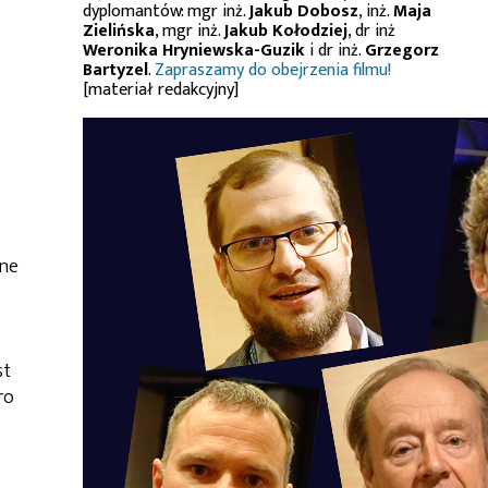
dyplomantów: mgr inż.
Jakub Dobosz
, inż.
Maja
Zielińska
, mgr inż.
Jakub Kołodziej
, dr inż
Weronika Hryniewska-Guzik
i dr inż.
Grzegorz
Bartyzel
.
Zapraszamy do obejrzenia filmu!
[materiał redakcyjny]
ane
st
ro