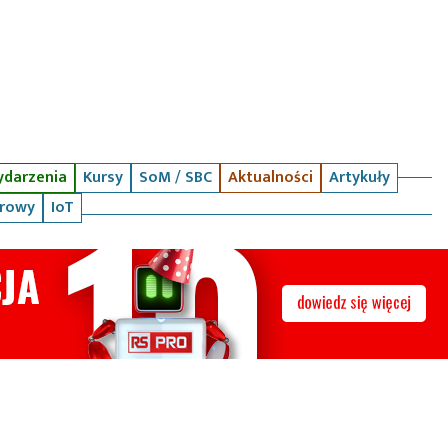
darzenia
Kursy
SoM / SBC
Aktualności
Artykuły
arowy
IoT