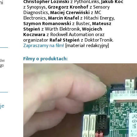
Christopher Lozinski
z PythonLinks,
Jakub Koc
mi
z Synopsys,
Grzegorz Kronhof
z Sensory
Diagnostics,
Maciej Czerwiński
z MC
Electronics,
Marcin Knafel
z Hitachi Energy,
Szymon Romanowski
z Bustec,
Mateusz
Stępień
z Würth Elektronik,
Wojciech
Koczwara
z Rockwell Automation oraz
organizator
Rafał Stępień
z DoktorTronik.
Zapraszamy na film!
[materiał redakcyjny]
Filmy o produktach:
ów
ego
je