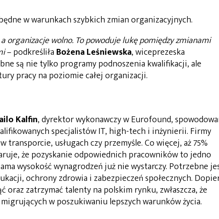
ezbędne w warunkach szybkich zmian organizacyjnych.
, a organizacje wolno. To powoduje lukę pomiędzy zmianami
mi
– podkreśliła
Bożena Leśniewska
, wiceprezeska
bne są nie tylko programy podnoszenia kwalifikacji, ale
tury pracy na poziomie całej organizacji.
ailo Kalfin
, dyrektor wykonawczy w Eurofound, spowodow
ikowanych specjalistów IT, high-tech i inżynierii. Firmy
 w transporcie, usługach czy przemyśle. Co więcej, aż 75%
laruje, że pozyskanie odpowiednich pracowników to jedno
sama wysokość wynagrodzeń już nie wystarczy. Potrzebne je
ukacji, ochrony zdrowia i zabezpieczeń społecznych. Dopie
 oraz zatrzymać talenty na polskim rynku, zwłaszcza, że
 migrujących w poszukiwaniu lepszych warunków życia.