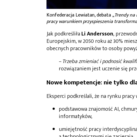
Konfederacja Lewiatan, debata „
Trendy na 
pracy warunkiem przyspieszenia transforma
Jak podkreśliła
Li Andersson
, przewodn
Europejskim, w 2050 roku aż 30% miesz
obecnych pracowników to osoby powyżej
–
Trzeba zmieniać i podnosić kwalif
rozwiązaniem jest uczenie się prze
Nowe kompetencje: nie tylko dla
Eksperci podkreślali, że na rynku pracy 
podstawowa znajomość AI, chmury 
informatyków,
umiejętność pracy interdyscyplin
a technologicznymi się zacierają,