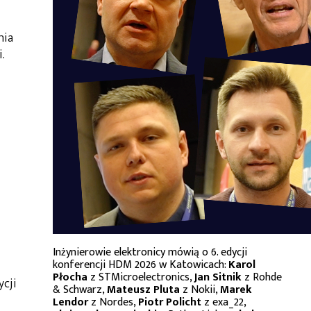
nia
.
Inżynierowie elektronicy mówią o 6. edycji
konferencji HDM 2026 w Katowicach:
Karol
Płocha
z STMicroelectronics,
Jan Sitnik
z Rohde
ycji
& Schwarz,
Mateusz Pluta
z Nokii,
Marek
Lendor
z Nordes,
Piotr Policht
z exa_22,