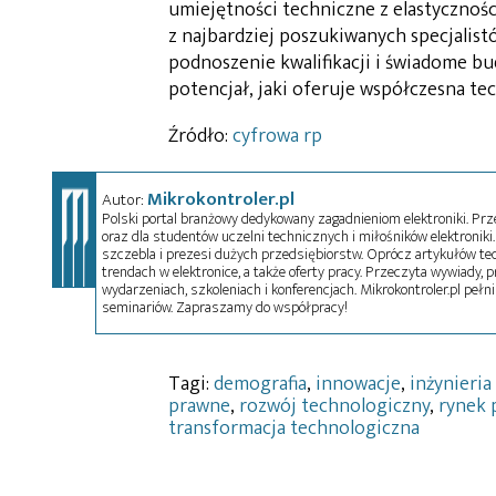
umiejętności techniczne z elastycznośc
z najbardziej poszukiwanych specjalistów
podnoszenie kwalifikacji i świadome bu
potencjał, jaki oferuje współczesna te
Źródło:
cyfrowa rp
Mikrokontroler.pl
Autor:
Polski portal branżowy dedykowany zagadnieniom elektroniki. Przez
oraz dla studentów uczelni technicznych i miłośników elektroniki. 
szczebla i prezesi dużych przedsiębiorstw. Oprócz artykułów t
trendach w elektronice, a także oferty pracy. Przeczyta wywiady, pr
wydarzeniach, szkoleniach i konferencjach. Mikrokontroler.pl pełni
seminariów. Zapraszamy do współpracy!
Tagi:
demografia
,
innowacje
,
inżynieria
prawne
,
rozwój technologiczny
,
rynek 
transformacja technologiczna