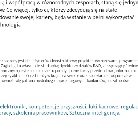
ią i współpracą w różnorodnych zespołach, staną się jedny
. Co więcej, tylko ci, którzy zdecydują się na stałe
dowanie swojej kariery, będą w stanie w pełni wykorzystać
chnologia.
naczony jest dla inżynierów i konstruktorów, projektantów hardware i programist
Zaglądają tu właściciele startupów, dyrektorzy działów R&D, zarządzający średni
echnicznych, czytelnik znajdzie tu porady i pełne kursy przedmiotowe, informacje o
zejrzy aktualności z branży w kraju i na świecie oraz zadeklaruje swój udział w
 również rolę patrona medialnego imprez targowych, konkursów, hackathonów i
 elektroniki
,
kompetencje przyszłości
,
luki kadrowe
,
regulac
pracy
,
szkolenia pracowników
,
Sztuczna inteligencja
,