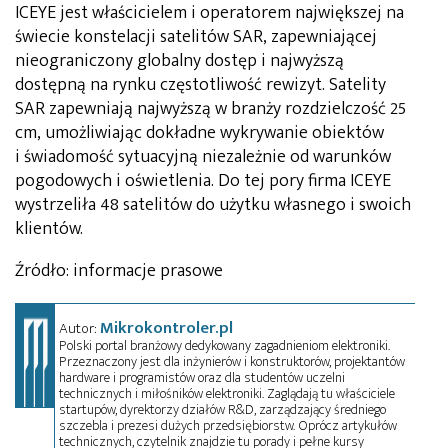
ICEYE jest właścicielem i operatorem największej na
świecie konstelacji satelitów SAR, zapewniającej
nieograniczony globalny dostęp i najwyższą
dostępną na rynku częstotliwość rewizyt. Satelity
SAR zapewniają najwyższą w branży rozdzielczość 25
cm, umożliwiając dokładne wykrywanie obiektów
i świadomość sytuacyjną niezależnie od warunków
pogodowych i oświetlenia. Do tej pory firma ICEYE
wystrzeliła 48 satelitów do użytku własnego i swoich
klientów.
Źródło: informacje prasowe
Mikrokontroler.pl
Autor:
Polski portal branżowy dedykowany zagadnieniom elektroniki.
Przeznaczony jest dla inżynierów i konstruktorów, projektantów
hardware i programistów oraz dla studentów uczelni
technicznych i miłośników elektroniki. Zaglądają tu właściciele
startupów, dyrektorzy działów R&D, zarządzający średniego
szczebla i prezesi dużych przedsiębiorstw. Oprócz artykułów
technicznych, czytelnik znajdzie tu porady i pełne kursy