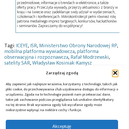
przedmiotowe, informacje o trendach w elektronice, a także
oferty pracy. Przeczyta wywiady, przejrzy aktualności z branży w
kraju i na świecie oraz zadeklaruje swój udział w wydarzeniach,
szkoleniach i konferencjach. Mikrokontroler.pl pełni również rolę
patrona medialnego imprez targowych, konkursów, hackathonów
i seminariów. Zapraszamy do współpracy!
Tagi:
ICEYE
,
ISR
,
Ministerstwo Obrony Narodowej RP
,
mobilna platforma wywiadowcza
,
platforma
obserwacyjna i rozpoznawcza
,
Rafał Modrzewski
,
satelity SAR
,
Władysław Kosiniak-Kamysz
Zarządzaj zgodą
Aby zapewnić jak najlepsze wrażenia, korzystamy z technologii, takich jak
Przeczytaj również:
pliki cookie, do przechowywania i/lub uzyskiwania dostępu do informacji o
urządzeniu. Zgoda na te technologie pozwoli nam przetwarzać dane,
takie jak zachowanie podczas przeglądania lub unikalne identyfikatory
na tej stronie. Brak wyrażenia zgody lub wycofanie zgody może
niekorzystnie wpłynąć na niektóre cechy i funkcje.
ICEYE będzie
ICEYE dostarczy
ICEYE i Aon
Akceptuję