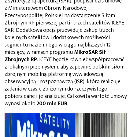
z syntetyczną aperturą (SAR), podpisał dziś umowę
z Ministerstwem Obrony Narodowej
Rzeczypospolitej Polskiej na dostarczenie Siłom
Zbrojnym RP pierwszej partii trzech satelitów ICEYE
SAR. Dodatkowa opcja przewiduje zakup trzech
kolejnych satelitów i dodatkowych możliwości
segmentu naziemnego w ciągu najbliższych 12
miesięcy, w ramach programu
MikroSAR Sił
Zbrojnych RP
. ICEYE będzie również współpracować
z lokalnym przemysłem, aby zapewnić polskim siłom
zbrojnym mobilną platformę wywiadowczą,
obserwacyjną i rozpoznawczą (ISR), która realizuje
zadania w czasie zbliżonym do rzeczywistego,
pobiera dane i je analizuje. Całkowita wartość umowy
wynosi około
200 mln EUR
.