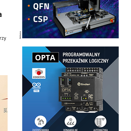
a
rzy