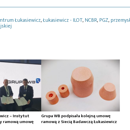
ntrum Łukasiewicz
,
Łukasiewicz - ILOT
,
NCBR
,
PGZ
,
przemys
jskiej
wicz – Instytut
Grupa WB podpisała kolejną umowę
ały ramową umowę
ramową z Siecią Badawczą Łukasiewicz