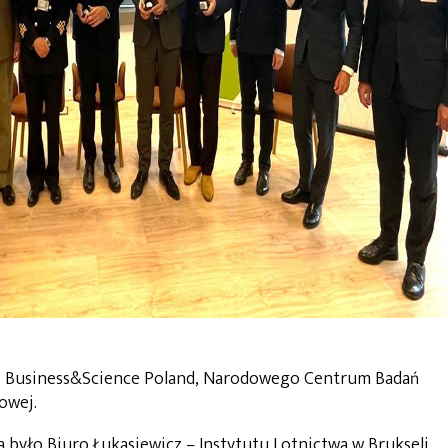
ele Business&Science Poland, Narodowego Centrum Badań
owej.
 było Biuro Łukasiewicz – Instytutu Lotnictwa w Brukseli.