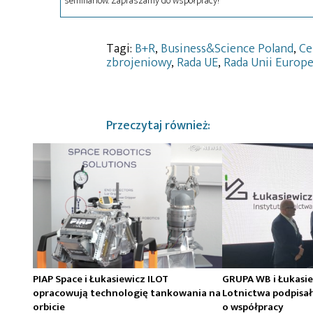
seminariów. Zapraszamy do współpracy!
Tagi:
B+R
,
Business&Science Poland
,
Ce
zbrojeniowy
,
Rada UE
,
Rada Unii Europe
Przeczytaj również:
PIAP Space i Łukasiewicz ILOT
GRUPA WB i Łukasie
opracowują technologię tankowania na
Lotnictwa podpis
orbicie
o współpracy