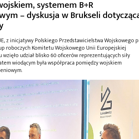
wojskiem, systemem B+R
wym – dyskusja w Brukseli dotycząc
y
UE, z inicjatywy Polskiego Przedstawicielstwa Wojskowego p
rup roboczych Komitetu Wojskowego Unii Europejskiej
zięło udział blisko 60 oficerów reprezentujących siły
matem wiodącym była współpraca pomiędzy wojskiem
jeniowym.