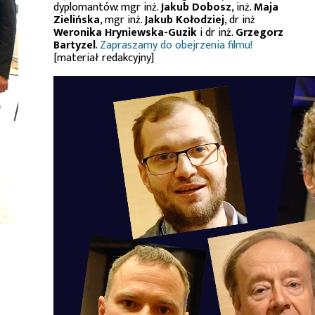
dyplomantów: mgr inż.
Jakub Dobosz
, inż.
Maja
Zielińska
, mgr inż.
Jakub Kołodziej
, dr inż
Weronika Hryniewska-Guzik
i dr inż.
Grzegorz
Bartyzel
.
Zapraszamy do obejrzenia filmu!
[materiał redakcyjny]