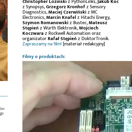
Christopher Lozinski
z PythonLinks,
Jakub Koc
z Synopsys,
Grzegorz Kronhof
z Sensory
Diagnostics,
Maciej Czerwiński
z MC
Electronics,
Marcin Knafel
z Hitachi Energy,
Szymon Romanowski
z Bustec,
Mateusz
Stępień
z Würth Elektronik,
Wojciech
Koczwara
z Rockwell Automation oraz
organizator
Rafał Stępień
z DoktorTronik.
Zapraszamy na film!
[materiał redakcyjny]
Filmy o produktach:
ów
ego