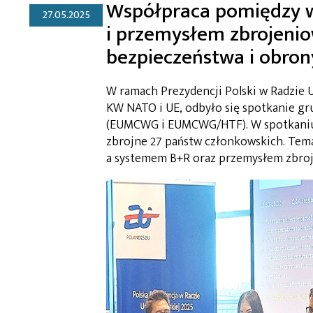
Współpraca pomiędzy 
27.05.2025
i przemysłem zbrojenio
bezpieczeństwa i obron
W ramach Prezydencji Polski w Radzie 
KW NATO i UE, odbyło się spotkanie g
(EUMCWG i EUMCWG/HTF). W spotkaniu w
zbrojne 27 państw członkowskich. Te
a systemem B+R oraz przemysłem zbro