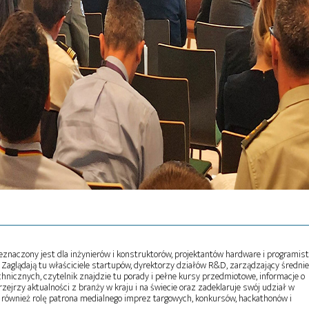
naczony jest dla inżynierów i konstruktorów, projektantów hardware i programist
Zaglądają tu właściciele startupów, dyrektorzy działów R&D, zarządzający średni
echnicznych, czytelnik znajdzie tu porady i pełne kursy przedmiotowe, informacje o
zejrzy aktualności z branży w kraju i na świecie oraz zadeklaruje swój udział w
 również rolę patrona medialnego imprez targowych, konkursów, hackathonów i