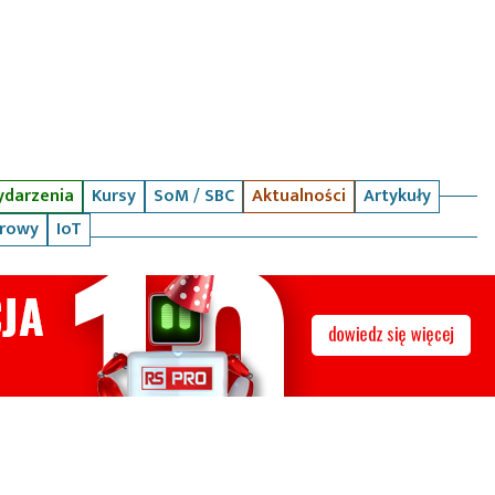
darzenia
Kursy
SoM / SBC
Aktualności
Artykuły
arowy
IoT