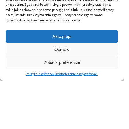
urządzeniu. Zgoda na te technologie pozwoli nam przetwarzać dane,
takie jak zachowanie podczas przeglądania lub unikalne identyfikatory
na tej stronie. Brak wyrażenia zgody lub wycofanie zgody może
Tagi:
coboty
,
Lexium Cobot
,
ramię robotyczne
,
niekorzystnie wpłynąć na niektóre cechy i funkcje.
roboty współpracujące
,
Shneider Electric
Akceptuję
Odmów
Przeczytaj również:
Zobacz preferencje
Polityka ciasteczek
Oświadczenie o prywatności
Podwaliny dla
TOP 5 globalnych
Zautomatyzowana
fabryk przyszłości
trendów
fabryka: nowa era
w robotyce 2025
produkcji
Advertising prices
Kontakt
Polityka prywatności
Cennik reklam
O nas