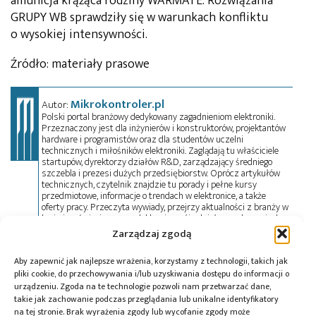
amunicja krążąca rodziny WARMATE. Rozwiązania
GRUPY WB sprawdziły się w warunkach konfliktu
o wysokiej intensywności.
Źródło: materiały prasowe
Mikrokontroler.pl
Autor:
Polski portal branżowy dedykowany zagadnieniom elektroniki.
Przeznaczony jest dla inżynierów i konstruktorów, projektantów
hardware i programistów oraz dla studentów uczelni
technicznych i miłośników elektroniki. Zaglądają tu właściciele
startupów, dyrektorzy działów R&D, zarządzający średniego
szczebla i prezesi dużych przedsiębiorstw. Oprócz artykułów
technicznych, czytelnik znajdzie tu porady i pełne kursy
przedmiotowe, informacje o trendach w elektronice, a także
oferty pracy. Przeczyta wywiady, przejrzy aktualności z branży w
kraju i na świecie oraz zadeklaruje swój udział w wydarzeniach,
szkoleniach i konferencjach. Mikrokontroler.pl pełni również rolę
Zarządzaj zgodą
patrona medialnego imprez targowych, konkursów, hackathonów
i seminariów. Zapraszamy do współpracy!
Aby zapewnić jak najlepsze wrażenia, korzystamy z technologii, takich jak
pliki cookie, do przechowywania i/lub uzyskiwania dostępu do informacji o
urządzeniu. Zgoda na te technologie pozwoli nam przetwarzać dane,
Tagi:
AREX
,
BSP FLYEYE
,
Defender
,
Future Task Force
,
takie jak zachowanie podczas przeglądania lub unikalne identyfikatory
GLADIUS
,
GRUPA WB
,
moduł uzbrojenia
,
Morski
na tej stronie. Brak wyrażenia zgody lub wycofanie zgody może