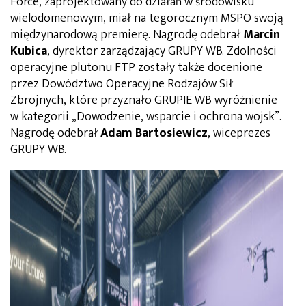
Force, zaprojektowany do działań w środowisku
wielodomenowym, miał na tegorocznym MSPO swoją
międzynarodową premierę. Nagrodę odebrał
Marcin
Kubica
, dyrektor zarządzający GRUPY WB. Zdolności
operacyjne plutonu FTP zostały także docenione
przez Dowództwo Operacyjne Rodzajów Sił
Zbrojnych, które przyznało GRUPIE WB wyróżnienie
w kategorii „Dowodzenie, wsparcie i ochrona wojsk”.
Nagrodę odebrał
Adam Bartosiewicz
, wiceprezes
GRUPY WB.