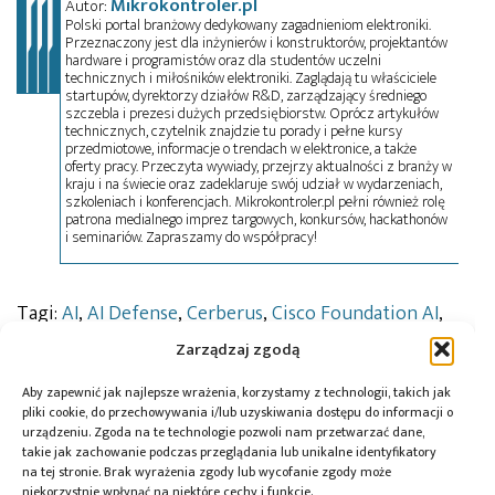
Mikrokontroler.pl
Autor:
Polski portal branżowy dedykowany zagadnieniom elektroniki.
Przeznaczony jest dla inżynierów i konstruktorów, projektantów
hardware i programistów oraz dla studentów uczelni
technicznych i miłośników elektroniki. Zaglądają tu właściciele
startupów, dyrektorzy działów R&D, zarządzający średniego
szczebla i prezesi dużych przedsiębiorstw. Oprócz artykułów
technicznych, czytelnik znajdzie tu porady i pełne kursy
przedmiotowe, informacje o trendach w elektronice, a także
oferty pracy. Przeczyta wywiady, przejrzy aktualności z branży w
kraju i na świecie oraz zadeklaruje swój udział w wydarzeniach,
szkoleniach i konferencjach. Mikrokontroler.pl pełni również rolę
patrona medialnego imprez targowych, konkursów, hackathonów
i seminariów. Zapraszamy do współpracy!
Tagi:
AI
,
AI Defense
,
Cerberus
,
Cisco Foundation AI
,
Hugging Face
,
łańcuch dostaw
,
programiści
,
Secure
Zarządzaj zgodą
Access
,
Secure Email Threat Defense
,
Secure
Endpoint
,
Secure Firewall
Aby zapewnić jak najlepsze wrażenia, korzystamy z technologii, takich jak
pliki cookie, do przechowywania i/lub uzyskiwania dostępu do informacji o
urządzeniu. Zgoda na te technologie pozwoli nam przetwarzać dane,
takie jak zachowanie podczas przeglądania lub unikalne identyfikatory
na tej stronie. Brak wyrażenia zgody lub wycofanie zgody może
Przeczytaj również:
niekorzystnie wpłynąć na niektóre cechy i funkcje.