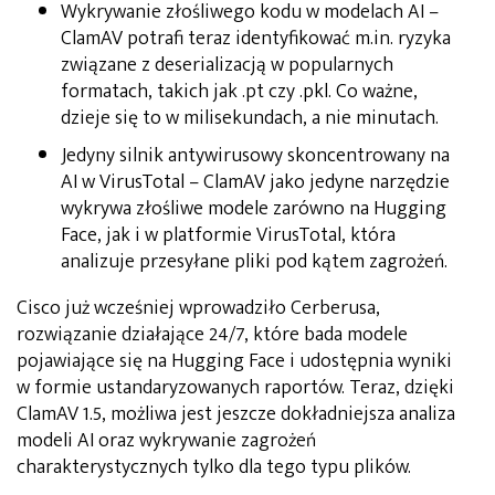
Wykrywanie złośliwego kodu w modelach AI –
ClamAV potrafi teraz identyfikować m.in. ryzyka
związane z deserializacją w popularnych
formatach, takich jak .pt czy .pkl. Co ważne,
dzieje się to w milisekundach, a nie minutach.
Jedyny silnik antywirusowy skoncentrowany na
AI w VirusTotal – ClamAV jako jedyne narzędzie
wykrywa złośliwe modele zarówno na Hugging
Face, jak i w platformie VirusTotal, która
analizuje przesyłane pliki pod kątem zagrożeń.
Cisco już wcześniej wprowadziło Cerberusa,
rozwiązanie działające 24/7, które bada modele
pojawiające się na Hugging Face i udostępnia wyniki
w formie ustandaryzowanych raportów. Teraz, dzięki
ClamAV 1.5, możliwa jest jeszcze dokładniejsza analiza
modeli AI oraz wykrywanie zagrożeń
charakterystycznych tylko dla tego typu plików.