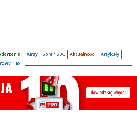
darzenia
Kursy
SoM / SBC
Aktualności
Artykuły
arowy
IoT