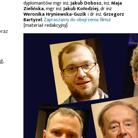
dyplomantów: mgr inż.
Jakub Dobosz
, inż.
Maja
Zielińska
, mgr inż.
Jakub Kołodziej
, dr inż
Weronika Hryniewska-Guzik
i dr inż.
Grzegorz
Bartyzel
.
Zapraszamy do obejrzenia filmu!
[materiał redakcyjny]
oraz
g,