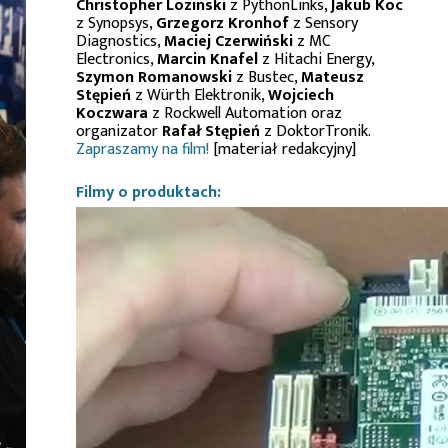
Christopher Lozinski
z PythonLinks,
Jakub Koc
z Synopsys,
Grzegorz Kronhof
z Sensory
Diagnostics,
Maciej Czerwiński
z MC
Electronics,
Marcin Knafel
z Hitachi Energy,
Szymon Romanowski
z Bustec,
Mateusz
Stępień
z Würth Elektronik,
Wojciech
Koczwara
z Rockwell Automation oraz
organizator
Rafał Stępień
z DoktorTronik.
Zapraszamy na film!
[materiał redakcyjny]
Filmy o produktach: