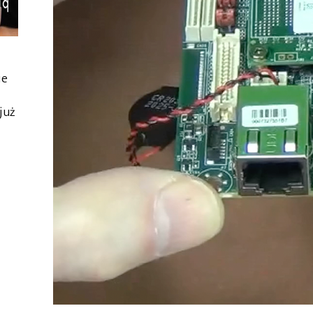
ie
już