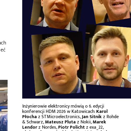
ach
ieć
Inżynierowie elektronicy mówią o 6. edycji
konferencji HDM 2026 w Katowicach:
Karol
Płocha
z STMicroelectronics,
Jan Sitnik
z Rohde
& Schwarz,
Mateusz Pluta
z Nokii,
Marek
Lendor
z Nordes,
Piotr Policht
z exa_22,