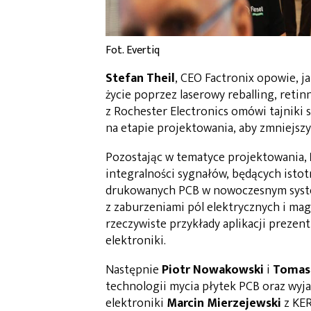
Fot. Evertiq
Stefan Theil
, CEO Factronix opowie, 
życie poprzez laserowy reballing, reti
z Rochester Electronics omówi tajniki
na etapie projektowania, aby zmniejsz
Pozostając w tematyce projektowania,
integralności sygnałów, będących istot
drukowanych PCB w nowoczesnym syste
z zaburzeniami pól elektrycznych i ma
rzeczywiste przykłady aplikacji prezen
elektroniki.
Następnie
Piotr Nowakowski
i
Tomas
technologii mycia płytek PCB oraz wyja
elektroniki
Marcin Mierzejewski
z KER