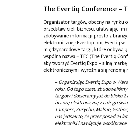
The Evertiq Conference – 
Organizator targów, obecny na rynku o
przedstawicieli biznesu, ułatwiając im
zdobywanie informacji prosto z branży.
elektronicznej: Evertiq.com, Evertiq.se, E
międzynarodowe targi, które odbywają si
wspólna nazwa – TEC (The Evertiq Confe
aby tworzyć Evertiq Expo – silną markę
elektronicznym i wyróżnia się renomą n
–
Organizując Evertiq Expo w Wars
roku. Od tego czasu zbudowaliśmy 
targów i docieramy już do blisko 2
branżę elektroniczną z całego świa
Tampere, Zurychu, Malmo, Gotborgu 
nas jednak to, że przez ponad 25 la
elektroniki i nawiązuje współprac