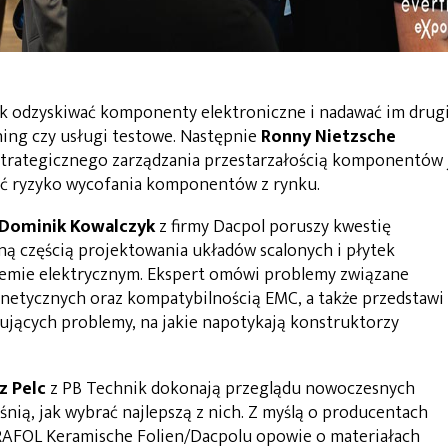
jak odzyskiwać komponenty elektroniczne i nadawać im drug
nning czy usługi testowe. Następnie
Ronny Nietzsche
 strategicznego zarządzania przestarzałością komponentów 
yć ryzyko wycofania komponentów z rynku.
Dominik Kowalczyk
z firmy Dacpol poruszy kwestię
ną częścią projektowania układów scalonych i płytek
mie elektrycznym. Ekspert omówi problemy związane
gnetycznych oraz kompatybilnością EMC, a także przedstawi
tujących problemy, na jakie napotykają konstruktorzy
z Pelc
z PB Technik dokonają przeglądu nowoczesnych
śnią, jak wybrać najlepszą z nich. Z myślą o producentach
AFOL Keramische Folien/Dacpolu opowie o materiałach