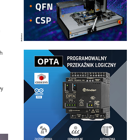
a
h
wy