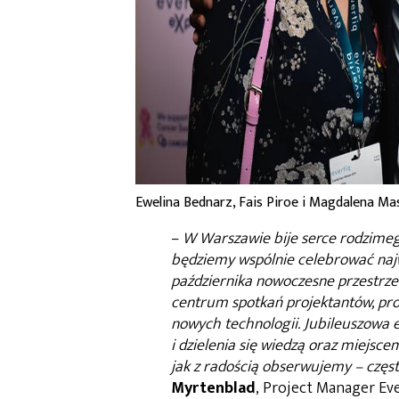
Ewelina Bednarz, Fais Piroe i Magdalena Mas
–
W Warszawie bije serce rodzimego 
będziemy wspólnie celebrować najwa
października nowoczesne przestrze
centrum spotkań projektantów, pr
nowych technologii. Jubileuszowa 
i dzielenia się wiedzą oraz miejsc
jak z radością obserwujemy – częs
Myrtenblad
, Project Manager Eve