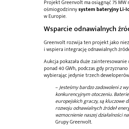
Projekt Greenvolt ma osiągnąć 75 MW 
ośmiogodzinny
system bateryjny Li-I
w Europie.
Wsparcie odnawialnych źró
Greenvolt rozwija ten projekt jako nie
i wspiera integrację odnawialnych źróde
Aukcja pokazała duże zainteresowanie 
ponad 40 GWh, podczas gdy przyznano t
wybierając jedynie trzech deweloperów
–
Jesteśmy bardzo zadowoleni z wyn
konkurencyjnym otoczeniu. Baterie
europejskich graczy, są kluczowe d
rozwoju odnawialnych źródeł energi
wzmocnienie naszej działalności n
Grupy Greenvolt.