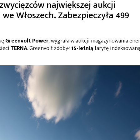
zwycięzców największej aukcji
 we Włoszech. Zabezpieczyła 499
łkę
Greenvolt Power
, wygrała w aukcji magazynowania ener
sieci
TERNA
. Greenvolt zdobył
15-letnią
taryfę indeksowan