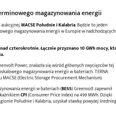
terminowego magazynowania energii
e aukcyjnej
MACSE Południe i Kalabria
. Będzie to jeden
nowego magazynowania energii w Europie w nadchodzących
onad czterokrotnie. Łącznie przyznano 10 GWh mocy, kt
u.
envolt Power, znalazła się wśród głównych zwycięzców tej
lkoskalowego magazynowania energii w bateriach. TERNA
u MACSE (Electric Storage Procurement Mechanism).
zynowania energii w bateriach (
BESS
) Greenvolt zapewnił
skaźnikiem
CPI
(Consumer Price Index) na 499 MWh. Dzięki
ionie Południe i Kalabria, uzyskał stawkę powyżej średnie