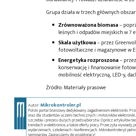
Grupa działa w trzech głównych obszar
Zrównoważona biomasa
– poprz
leśnych i odpadów miejskich w 7 el
Skala użytkowa
– przez Greenvol
fotowoltaiczne i magazynowe w Eur
Energetyka rozproszona
– przez
konserwację i finansowanie fotowo
mobilność elektryczną, LED-y, dach
Źródło: Materiały prasowe
Mikrokontroler.pl
Autor:
Polski portal branżowy dedykowany zagadnieniom elektroniki. Przez
oraz dla studentów uczelni technicznych i miłośników elektroniki. 
szczebla i prezesi dużych przedsiębiorstw. Oprócz artykułów t
trendach w elektronice, a także oferty pracy. Przeczyta wywiady, pr
wydarzeniach, szkoleniach i konferencjach. Mikrokontroler.pl pełni
seminariów. Zapraszamy do współpracy!