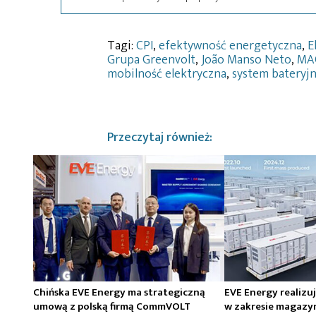
Tagi:
CPI
,
efektywność energetyczna
,
E
Grupa Greenvolt
,
João Manso Neto
,
MA
mobilność elektryczna
,
system bateryjn
Przeczytaj również:
Chińska EVE Energy ma strategiczną
EVE Energy realizu
umową z polską firmą CommVOLT
w zakresie magazy