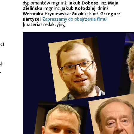
dyplomantów: mgr inż.
Jakub Dobosz
, inż.
Maja
Zielińska
, mgr inż.
Jakub Kołodziej
, dr inż
Weronika Hryniewska-Guzik
i dr inż.
Grzegorz
Bartyzel
.
Zapraszamy do obejrzenia filmu!
[materiał redakcyjny]
ci
sł
,