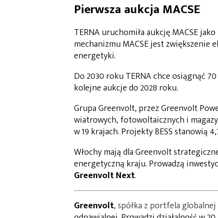
Pierwsza aukcja MACSE
TERNA uruchomiła aukcję MACSE jako p
mechanizmu MACSE jest zwiększenie elas
energetyki.
Do 2030 roku TERNA chce osiągnąć 70 
kolejne aukcje do 2028 roku.
Grupa Greenvolt, przez Greenvolt Pow
wiatrowych, fotowoltaicznych i magazy
w 19 krajach. Projekty BESS stanowią 4,
Włochy mają dla Greenvolt strategiczne
energetyczną kraju. Prowadzą inwestyc
Greenvolt Next
.
Greenvolt
,
spółka z portfela globalnej
odnawialnej. Prowadzi działalność w 20