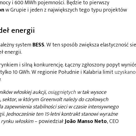
mocy i 600 MWh pojemności. Będzie to pierwszy
on
w Grupie i jeden z największych tego typu projektów
deł energii
zależny system
BESS
. W ten sposób zwiększa elastyczność sie
ł energii.
rynkiem i silną konkurencję. Łączny zgłoszony popyt wynió
ylko 10 GWh. W regionie Południe i Kalabria limit
uzyskano
.
ików włoskiej aukcji,
osiągniętych
w tak wysoce
, sektor, w którym Greenvolt należy do czołowych
la zapewnienia stabilności sieci w czasie intensywnego
i. Jednocześnie ten 15-letni kontrakt stanowi wyraźne
a rynku włoskim
– powiedział
João Manso Neto
, CEO