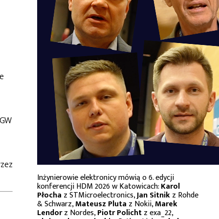
e
 GW
rzez
Inżynierowie elektronicy mówią o 6. edycji
konferencji HDM 2026 w Katowicach:
Karol
Płocha
z STMicroelectronics,
Jan Sitnik
z Rohde
& Schwarz,
Mateusz Pluta
z Nokii,
Marek
Lendor
z Nordes,
Piotr Policht
z exa_22,