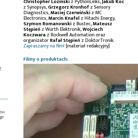
Christopher Lozinski
z PythonLinks,
Jakub Koc
z Synopsys,
Grzegorz Kronhof
z Sensory
Diagnostics,
Maciej Czerwiński
z MC
Electronics,
Marcin Knafel
z Hitachi Energy,
Szymon Romanowski
z Bustec,
Mateusz
Stępień
z Würth Elektronik,
Wojciech
Koczwara
z Rockwell Automation oraz
organizator
Rafał Stępień
z DoktorTronik.
Zapraszamy na film!
[materiał redakcyjny]
Filmy o produktach:
ż
ów
ego