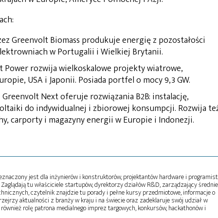
ach:
ez Greenvolt Biomass produkuje energię z pozostałości
ektrowniach w Portugalii i Wielkiej Brytanii.
t Power rozwija wielkoskalowe projekty wiatrowe,
opie, USA i Japonii. Posiada portfel o mocy 9,3 GW.
 Greenvolt Next oferuje rozwiązania B2B: instalację,
ltaiki do indywidualnej i zbiorowej konsumpcji. Rozwija te
y, carporty i magazyny energii w Europie i Indonezji.
naczony jest dla inżynierów i konstruktorów, projektantów hardware i programist
Zaglądają tu właściciele startupów, dyrektorzy działów R&D, zarządzający średni
echnicznych, czytelnik znajdzie tu porady i pełne kursy przedmiotowe, informacje o
zejrzy aktualności z branży w kraju i na świecie oraz zadeklaruje swój udział w
 również rolę patrona medialnego imprez targowych, konkursów, hackathonów i