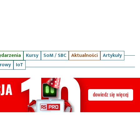
darzenia
Kursy
SoM / SBC
Aktualności
Artykuły
arowy
IoT