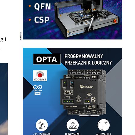
gii
ą