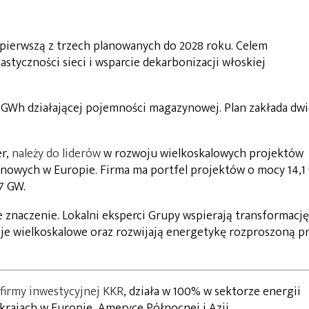
ierwszą z trzech planowanych do 2028 roku. Celem
tyczności sieci i wsparcie dekarbonizacji włoskiej
GWh działającej pojemności magazynowej. Plan zakłada dwi
er,
należy do liderów
w rozwoju wielkoskalowych projektów
nowych w Europie. Firma ma portfel projektów o mocy 14,1
7 GW.
 znaczenie. Lokalni eksperci Grupy wspierają transformację
je wielkoskalowe oraz rozwijają energetykę rozproszoną p
 firmy inwestycyjnej KKR
, działa w 100% w sektorze energii
 krajach w Europie, Ameryce Północnej i Azji.