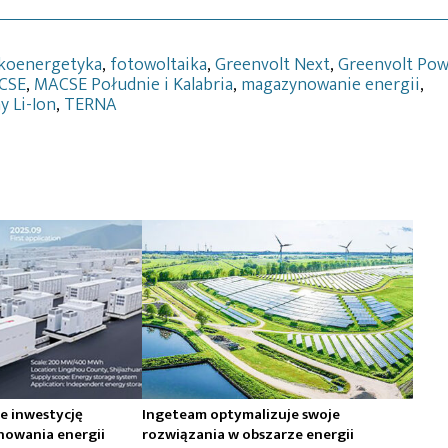
koenergetyka
,
fotowoltaika
,
Greenvolt Next
,
Greenvolt Pow
CSE
,
MACSE Południe i Kalabria
,
magazynowanie energii
,
y Li-Ion
,
TERNA
je inwestycję
Ingeteam optymalizuje swoje
nowania energii
rozwiązania w obszarze energii