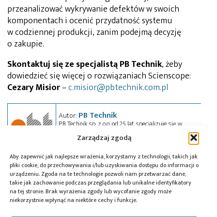
przeanalizować wykrywanie defektów w swoich
komponentach i ocenić przydatność systemu
w codziennej produkcji, zanim podejmą decyzję
o zakupie.
Skontaktuj się ze specjalistą PB Technik
, żeby
dowiedzieć się więcej o rozwiązaniach Scienscope:
Cezary Misior
–
c.misior@pbtechnik.com.pl
PB Technik
Autor:
PB Technik sp. z o.o. od 25 lat specjalizuje się w
dostarczaniu zaawansowanych rozwiązań
Zarządzaj zgodą
technologicznych dla przemysłu elektronicznego.
Zajmuje się sprzedażą oraz serwisem urządzeń i
systemów służących do montażu i produkcji
Aby zapewnić jak najlepsze wrażenia, korzystamy z technologii, takich jak
obwodów drukowanych (PCB). Oferta obejmuje
pliki cookie, do przechowywania i/lub uzyskiwania dostępu do informacji o
szeroką gamę rozwiązań, od urządzeń do lutowania,
urządzeniu. Zgoda na te technologie pozwoli nam przetwarzać dane,
przez systemy inspekcji optycznej, aż po maszyny
takie jak zachowanie podczas przeglądania lub unikalne identyfikatory
do automatycznego montażu komponentów SMT i
na tej stronie. Brak wyrażenia zgody lub wycofanie zgody może
THT. Firma dysponuje własnym serwisem, co
niekorzystnie wpłynąć na niektóre cechy i funkcje.
pozwala na szybkie i profesjonalne wsparcie swoich
klientów. PB Technik zapewnia również szkolenia
techniczne IPC oraz szkolenia autorskie, prowadzone