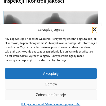
inspekcji i kontroli jakości
Zarządzaj zgodą
Aby zapewnić jak najlepsze wrażenia, korzystamy z technologii, takich jak
pliki cookie, do przechowywania i/lub uzyskiwania dostępu do informacji o
urządzeniu. Zgoda na te technologie pozwoli nam przetwarzać dane,
takie jak zachowanie podczas przeglądania lub unikalne identyfikatory
na tej stronie. Brak wyrażenia zgody lub wycofanie zgody może
niekorzystnie wpłynąć na niektóre cechy i funkcje.
Akceptuję
14.10.2025
Xspection 1860 od Scienscope –
Odmów
nowoczesna inspekcja rentgenowska
Zobacz preferencje
w zasięgu mniejszych firm
Polityka ciasteczek
Oświadczenie o prywatności