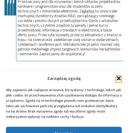
Przeznaczony jest dla inżynierów i konstruktorów, projektantów
hardware i programistów oraz dla studentów uczelni
technicznych i miłośników elektroniki. Zaglądają tu właściciele
startupów, dyrektorzy działów R&D, zarządzający średniego
szczebla i prezesi dużych przedsiębiorstw. Oprócz artykułów
technicznych, czytelnik znajdzie tu porady i pełne kursy
przedmiotowe, informacje o trendach w elektronice, a także
oferty pracy. Przeczyta wywiady, przejrzy aktualności z branży w
kraju i na świecie oraz zadeklaruje swój udział w wydarzeniach,
szkoleniach i konferencjach. Mikrokontroler.pl pełni również rolę
patrona medialnego imprez targowych, konkursów, hackathonów
i seminariów. Zapraszamy do współpracy!
Tagi:
Creotech Instruments
,
ESA
,
Grzegorz Brona
,
Zarządzaj zgodą
Integrated Standard Imager for Microsatellites
,
MRiT
,
obserwacja Ziemi
,
PAIH
,
satelita
,
Satlantis
,
Aby zapewnić jak najlepsze wrażenia, korzystamy z technologii, takich jak
technologie elektrooptyczne i termiczne
,
UE
pliki cookie, do przechowywania i/lub uzyskiwania dostępu do informacji o
urządzeniu. Zgoda na te technologie pozwoli nam przetwarzać dane,
takie jak zachowanie podczas przeglądania lub unikalne identyfikatory
na tej stronie. Brak wyrażenia zgody lub wycofanie zgody może
niekorzystnie wpłynąć na niektóre cechy i funkcje.
Przeczytaj również: