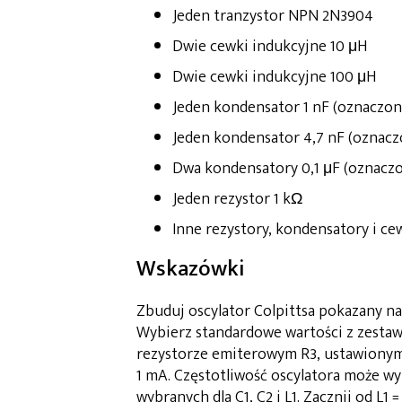
Jeden tranzystor NPN 2N3904
Dwie cewki indukcyjne 10 μH
Dwie cewki indukcyjne 100 μH
Jeden kondensator 1 nF (oznaczon
Jeden kondensator 4,7 nF (oznacz
Dwa kondensatory 0,1 μF (oznaczo
Jeden rezystor 1 kΩ
Inne rezystory, kondensatory i c
Wskazówki
Zbuduj oscylator Colpittsa pokazany na
Wybierz standardowe wartości z zestawu
rezystorze emiterowym R3, ustawionym 
1 mA. Częstotliwość oscylatora może wy
wybranych dla C1, C2 i L1. Zacznij od L1 