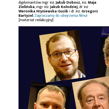
dyplomantów: mgr inż.
Jakub Dobosz
, inż.
Maja
Zielińska
, mgr inż.
Jakub Kołodziej
, dr inż
Weronika Hryniewska-Guzik
i dr inż.
Grzegorz
Bartyzel
.
Zapraszamy do obejrzenia filmu!
[materiał redakcyjny]