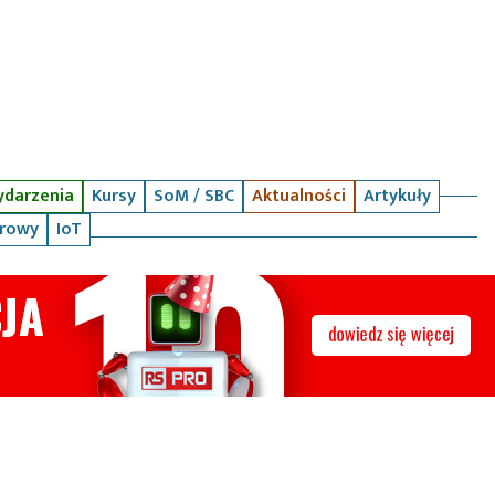
darzenia
Kursy
SoM / SBC
Aktualności
Artykuły
arowy
IoT