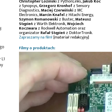
Christopher Lozinski
z PythonLinks,
Jakub Koc
z Synopsys,
Grzegorz Kronhof
z Sensory
Diagnostics,
Maciej Czerwiński
z MC
Electronics,
Marcin Knafel
z Hitachi Energy,
Szymon Romanowski
z Bustec,
Mateusz
Stępień
z Würth Elektronik,
Wojciech
Koczwara
z Rockwell Automation oraz
d
organizator
Rafał Stępień
z DoktorTronik.
Zapraszamy na film!
[materiał redakcyjny]
ego
Filmy o produktach:
 L1
by