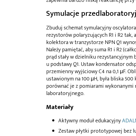
zapewnia bardzo niską reaktancję przy 
Symulacje przedlaboratory
Zbuduj schemat symulacyjny oscylatora 
rezystorów polaryzujących R1 i R2 tak
kolektora w tranzystorze NPN Q1 wynosił
Należy pamiętać, aby suma R1 i R2 (całko
prąd stały w dzielniku rezystancyjnym 
u podstawy Q1. Ustaw kondensator odsp
przemienny wyjściowy C4 na 0,1 μF. Obli
ustawionym na 100 μH, była bliska 500 
porównać je z pomiarami wykonanymi n
laboratoryjnego.
Materiały
Aktywny moduł edukacyjny
ADAL
Zestaw płytki prototypowej bez 