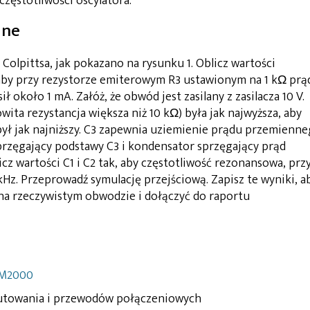
częstotliwości oscylatora.
jne
Colpittsa, jak pokazano na rysunku 1. Oblicz wartości
, aby przy rezystorze emiterowym R3 ustawionym na 1 kΩ prą
 około 1 mA. Załóż, że obwód jest zasilany z zasilacza 10 V.
wita rezystancja większa niż 10 kΩ) była jak najwyższa, aby
był jak najniższy. C3 zapewnia uziemienie prądu przemienn
rzęgający podstawy C3 i kondensator sprzęgający prąd
cz wartości C1 i C2 tak, aby częstotliwość rezonansowa, przy
kHz. Przeprowadź symulację przejściową. Zapisz te wyniki, a
a rzeczywistym obwodzie i dołączyć do raportu
M2000
lutowania i przewodów połączeniowych