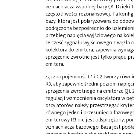
wzmacniacza wspólnej bazy Q1. Dzięki 
częstotliwości rezonansowej. Ta konfig
bazy, która jest polaryzowana do odpow
podłączona bezpośrednio do uziemieni
przebieg napięcia wyjściowego na kolek
że część sygnału wyjściowego z węzła 
kolektora do emitera, zapewnia wymaga
sprzężenie zwrotne jest tylko prądu pr
emitera.
Łączna pojemność C1 i C2 tworzy równie
R3, aby zapewnić średni poziom napięc
sprzężenia zwrotnego na emiterze Q1.
regulacji wzmocnienia oscylatora w pęt
oscylatorów, należy przestrzegać kry
równego jeden i przesunięcia fazowego
emiterowy R3 nie jest odsprzężony, po
wzmacniacza bazowego. Baza jest podł