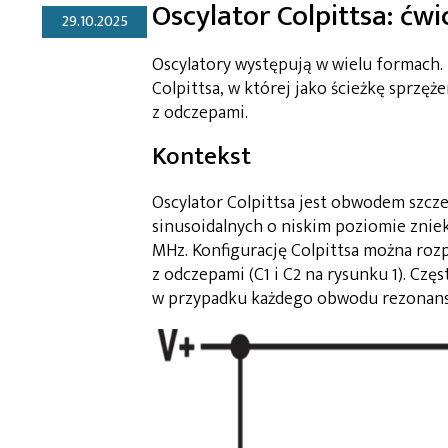
Oscylator Colpittsa: ćw
29.10.2025
Oscylatory występują w wielu formach. 
Colpittsa, w której jako ścieżkę sprzę
z odczepami.
Kontekst
Oscylator Colpittsa jest obwodem szcz
sinusoidalnych o niskim poziomie zniek
MHz. Konfigurację Colpittsa można ro
z odczepami (C1 i C2 na rysunku 1). Częs
w przypadku każdego obwodu rezonanso