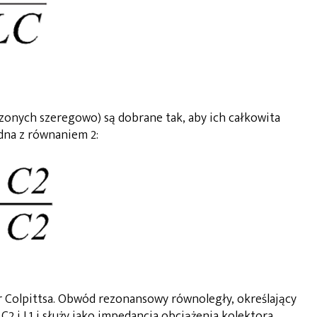
onych szeregowo) są dobrane tak, aby ich całkowita
na z równaniem 2:
r Colpittsa. Obwód rezonansowy równoległy, określający
 C2 i L1 i służy jako impedancja obciążenia kolektora