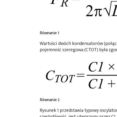
Równanie 1
Wartości dwóch kondensatorów (połącz
pojemność szeregowa (CTOT) była zgod
Równanie 2
Rysunek 1 przedstawia typowy oscylato
częstotliwość, jest utworzony przez C1,