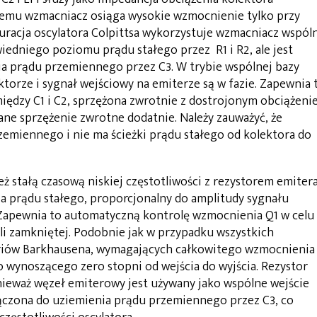
temu wzmacniacz osiąga wysokie wzmocnienie tylko przy
uracja oscylatora Colpittsa wykorzystuje wzmacniacz wspól
iedniego poziomu prądu stałego przez R1 i R2, ale jest
a prądu przemiennego przez C3. W trybie wspólnej bazy
torze i sygnał wejściowy na emiterze są w fazie. Zapewnia 
między C1 i C2, sprzężona zwrotnie z dostrojonym obciążen
ne sprzężenie zwrotne dodatnie. Należy zauważyć, że
zemiennego i nie ma ścieżki prądu stałego od kolektora do
ż stałą czasową niskiej częstotliwości z rezystorem emiter
ia prądu stałego, proporcjonalny do amplitudy sygnału
 Zapewnia to automatyczną kontrolę wzmocnienia Q1 w celu
li zamkniętej. Podobnie jak w przypadku wszystkich
teriów Barkhausena, wymagających całkowitego wzmocnienia
 wynoszącego zero stopni od wejścia do wyjścia. Rezystor
nieważ węzeł emiterowy jest używany jako wspólne wejście
ączona do uziemienia prądu przemiennego przez C3, co