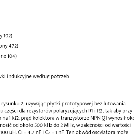
y 102)
ony 472)
ne 104)
ewki indukcyjne według potrzeb
 rysunku 2, używając płytki prototypowej bez lutowania.
 części dla rezystorów polaryzujących R1 i R2, tak aby przy
na 1 kΩ, prąd kolektora w tranzystorze NPN Q1 wynosił ok
nosić od około 500 kHz do 2 MHz, w zależności od wartości
= 100 μH, C1 = 4,7 nF i C2 = 1 nF. Ten obwód oscylatora może