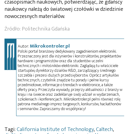
czasopismach naukowych, potwierdzając, że gdańscy
naukowcy należą do światowej czołówki w dziedzinie
nowoczesnych materiałów.
Źródło:
Politechnika Gdańska
Mikrokontroler.pl
Autor:
Polski portal branżowy dedykowany zagadnieniom elektroniki.
Przeznaczony jest dla inżynierów i konstruktorów, projektantów
hardware i programistów oraz dla studentów uczelni
technicznych i miłośników elektroniki. Zaglądają tu właściciele
startupów, dyrektorzy działów R&D, zarządzający średniego
szczebla i prezesi dużych przedsiębiorstw. Oprócz artykułów
technicznych, czytelnik znajdzie tu porady i pełne kursy
przedmiotowe, informacje o trendach w elektronice, a także
oferty pracy. Przeczyta wywiady, przejrzy aktualności z branży w
kraju i na świecie oraz zadeklaruje swój udział w wydarzeniach,
szkoleniach i konferencjach. Mikrokontroler.pl pełni również rolę
patrona medialnego imprez targowych, konkursów, hackathonów
i seminariów. Zapraszamy do współpracy!
Tagi:
California Institute of Technology
,
Caltech
,