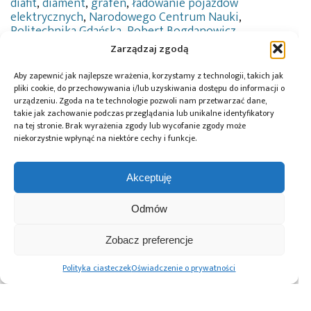
diafit
,
diament
,
grafen
,
ładowanie pojazdów
elektrycznych
,
Narodowego Centrum Nauki
,
Politechnika Gdańska
,
Robert Bogdanowicz
,
samochody elektryczne
,
Telekomunikacji
Zarządzaj zgodą
i Informatyki PG
,
Uniwersytet Hasselt
,
Wydziału
Elektroniki
Aby zapewnić jak najlepsze wrażenia, korzystamy z technologii, takich jak
pliki cookie, do przechowywania i/lub uzyskiwania dostępu do informacji o
urządzeniu. Zgoda na te technologie pozwoli nam przetwarzać dane,
takie jak zachowanie podczas przeglądania lub unikalne identyfikatory
na tej stronie. Brak wyrażenia zgody lub wycofanie zgody może
Przeczytaj również:
niekorzystnie wpłynąć na niektóre cechy i funkcje.
Akceptuję
Odmów
Czujniki prądu
O produkcji
Advanced
upływu dla stacji
baterii dla Heavy
Protection
Zobacz preferencje
ładowania
Duty i planach
Systems
pojazdów
rozwoju
partnerem
Polityka ciasteczek
Oświadczenie o prywatności
elektrycznych
GigafactoryX
nowego
opowiada Bartek
Laboratorium
Kras, wiceprezes
Systemów