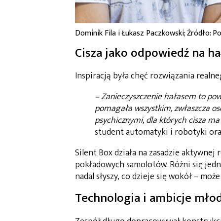
Dominik Fila i Łukasz Paczkowski; Źródło: P
Cisza jako odpowiedź na hał
Inspiracją była chęć rozwiązania realn
– Zanieczyszczenie hałasem to pow
pomagała wszystkim, zwłaszcza o
psychicznymi, dla których cisza m
student automatyki i robotyki or
Silent Box działa na zasadzie aktywnej
pokładowych samolotów. Różni się jedn
nadal słyszy, co dzieje się wokół – mo
Technologia i ambicje mło