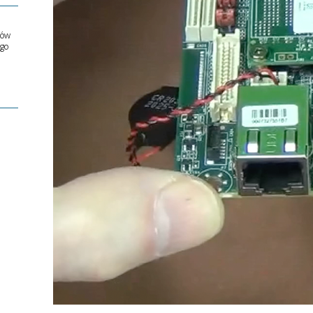
ów
ego