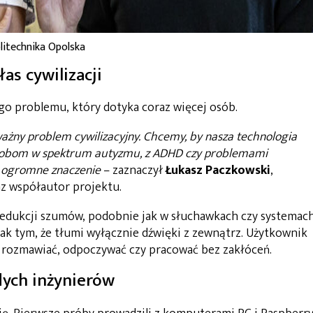
olitechnika Opolska
as cywilizacji
ego problemu, który dotyka coraz więcej osób.
ażny problem cywilizacyjny. Chcemy, by nasza technologia
sobom w spektrum autyzmu, z ADHD czy problemami
a ogromne znaczenie
– zaznaczył
Łukasz
Paczkowski
,
az współautor projektu.
 redukcji szumów, podobnie jak w słuchawkach czy systemac
ak tym, że tłumi wyłącznie dźwięki z zewnątrz. Użytkownik
że rozmawiać, odpoczywać czy pracować bez zakłóceń.
dych inżynierów