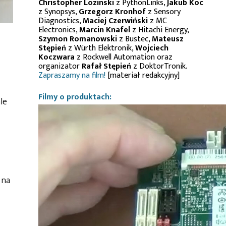
Christopher Lozinski
z PythonLinks,
Jakub Koc
z Synopsys,
Grzegorz Kronhof
z Sensory
Diagnostics,
Maciej Czerwiński
z MC
Electronics,
Marcin Knafel
z Hitachi Energy,
Szymon Romanowski
z Bustec,
Mateusz
Stępień
z Würth Elektronik,
Wojciech
Koczwara
z Rockwell Automation oraz
organizator
Rafał Stępień
z DoktorTronik.
Zapraszamy na film!
[materiał redakcyjny]
Filmy o produktach:
le
 na