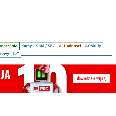
darzenia
Kursy
SoM / SBC
Aktualności
Artykuły
arowy
IoT