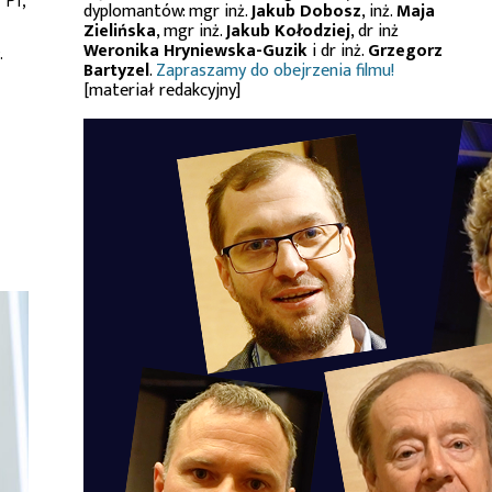
 Pi,
dyplomantów: mgr inż.
Jakub Dobosz
, inż.
Maja
Zielińska
, mgr inż.
Jakub Kołodziej
, dr inż
Weronika Hryniewska-Guzik
i dr inż.
Grzegorz
.
Bartyzel
.
Zapraszamy do obejrzenia filmu!
[materiał redakcyjny]