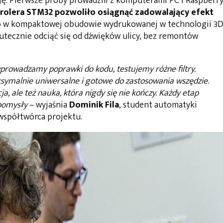
. Pierwsze próby prowadzili z komputerami PC i Raspberry
rolera STM32 pozwoliło osiągnąć zadowalający efekt
o w kompaktowej obudowie wydrukowanej w technologii 3D
kutecznie odciąć się od dźwięków ulicy, bez remontów
rowadzamy poprawki do kodu, testujemy różne filtry.
symalnie uniwersalne i gotowe do zastosowania wszędzie.
cja, ale też nauka, która nigdy się nie kończy. Każdy etap
pomysły
– wyjaśnia
Dominik Fila
, student automatyki
 współtwórca projektu.