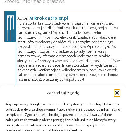
Źródło: Informacje prasowe
Mikrokontroler.pl
Autor:
Polski portal branżowy dedykowany zagadnieniom elektroniki.
Przeznaczony jest dla inżynierów i konstruktorów, projektantów
hardware i programistów oraz dla studentów uczelni
technicznych i miłośników elektroniki. Zaglądają tu właściciele
startupów, dyrektorzy działów R&D, zarządzający średniego
szczebla i prezesi dużych przedsiębiorstw. Oprócz artykułów
technicznych, czytelnik znajdzie tu porady i pełne kursy
przedmiotowe, informacje o trendach w elektronice, a także
oferty pracy. Przeczyta wywiady, przejrzy aktualności z branży w
kraju i na świecie oraz zadeklaruje swój udział w wydarzeniach,
szkoleniach i konferencjach. Mikrokontroler.pl pełni również rolę
patrona medialnego imprez targowych, konkursów, hackathonów
i seminariów. Zapraszamy do współpracy!
Zarządzaj zgodą
Tagi:
Jakub Kupecki
,
Lou Martinez
,
małe reaktory
Aby zapewnić jak najlepsze wrażenia, korzystamy z technologii, takich jak
modułowe
,
Miłosz Motyka
,
Mirosław Kowalik
,
pliki cookie, do przechowywania i/lub uzyskiwania dostępu do informacji o
Narodowe Centrum Badań Jądrowych
,
NCBJ
,
SMR
,
urządzeniu. Zgoda na te technologie pozwoli nam przetwarzać dane,
Strategia Bezpieczeństwa Energetycznego Polski
,
takie jak zachowanie podczas przeglądania lub unikalne identyfikatory
Westinghouse Electric Company
,
Wojciech Wrochna
na tej stronie. Brak wyrażenia zgody lub wycofanie zgody może
niekorzystnie wpłynąć na niektóre cechy i funkcje.