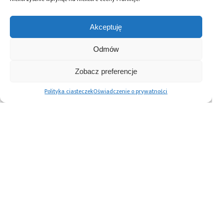
Akceptuję
Przeczytaj również:
Odmów
Zobacz preferencje
Energetyka
Potrzeba więcej
C-QuaNT –
Polityka ciasteczek
Oświadczenie o prywatności
jądrowa pod
kadr i środków na
Centrum
cyfrową ochroną:
badania jądrowe
Doskonałości
NASK, NCBJ i PEJ
w Polsce
Technologii
tworzą wspólną
Kwantowych
tarczę
i Jądrowych na
bezpieczeństwa
Politechnice
Warszawskiej
Advertising prices
Kontakt
Polityka prywatności
Cennik reklam
O nas
Copyright © 2026. All rights reserved.