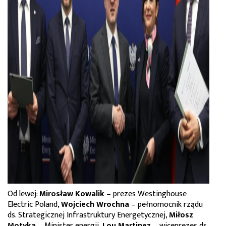
Od lewej:
Mirosław Kowalik
– prezes Westinghouse
Electric Poland,
Wojciech Wrochna
– pełnomocnik rządu
ds. Strategicznej Infrastruktury Energetycznej,
Miłosz
Motyka
– Minister energii,
Lou Martinez
– wiceprezes ds.