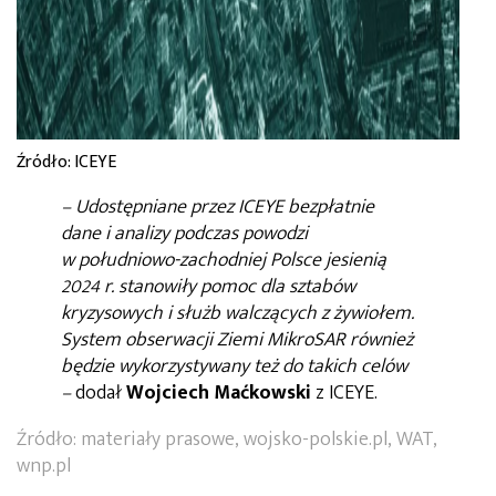
Źródło: ICEYE
–
Udostępniane przez ICEYE bezpłatnie
dane i analizy podczas powodzi
w południowo-zachodniej Polsce jesienią
2024 r. stanowiły pomoc dla sztabów
kryzysowych i służb walczących z żywiołem.
System obserwacji Ziemi MikroSAR również
będzie wykorzystywany też do takich celów
–
dodał
Wojciech Maćkowski
z ICEYE.
Źródło: materiały prasowe, wojsko-polskie.pl, WAT,
wnp.pl