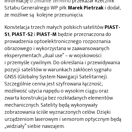
Informację
o
zmianie
terminu
przekazał Rzecznik
Sztabu Generalnego WP płk
Marek Pietrzak
i dodał,
że możliwe są kolejne przesunięcia.
Konstelacja trzech małych polskich satelitów
PIAST-
S1
,
PIAST-S2
i
PIAST-M
będzie przeznaczona do
prowadzenia optoelektronicznego rozpoznania
obrazowego i wykorzystana w zaawansowanych
eksperymentach „dual use” – w wojskowości
i przemyśle cywilnym. Do określania i przewidywania
pozycji satelitów w warunkach zakłóceń sygnału
GNSS (Globalny System Nawigacji Satelitarnej).
Szczególnie cenna jest szyfrowana łączność,
możliwość użycia napędu o wysokim ciągu oraz
zwarta konstrukcja bez rozkładanych elementów
mechanicznych. Satelity będą wykonywały
zobrazowania ściśle wyznaczonych celów. Dzięki
urządzeniom laserowym i sensorom optycznym będą
„widziały” siebie nawzajem.