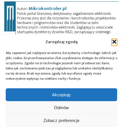
Mikrokontroler.pl
Autor:
Polski portal branżowy dedykowany zagadnieniom elektroniki.
Przeznaczony jest dla inżynierów i konstruktorów, projektantów
hardware i programistów oraz dla studentów uczelni
technicznych i miłośników elektroniki. Zaglądają tu właściciele
startupów, dyrektorzy działów R&D, zarządzający średniego
szczebla i prezesi dużych przedsiębiorstw. Oprócz artykułów
technicznych, czytelnik znajdzie tu porady i pełne kursy
Zarządzaj zgodą
przedmiotowe, informacje o trendach w elektronice, a także
oferty pracy. Przeczyta wywiady, przejrzy aktualności z branży w
Aby zapewnić jak najlepsze wrażenia, korzystamy z technologii, takich jak
kraju i na świecie oraz zadeklaruje swój udział w wydarzeniach,
pliki cookie, do przechowywania i/lub uzyskiwania dostępu do informacji o
szkoleniach i konferencjach. Mikrokontroler.pl pełni również rolę
urządzeniu. Zgoda na te technologie pozwoli nam przetwarzać dane,
patrona medialnego imprez targowych, konkursów, hackathonów
i seminariów. Zapraszamy do współpracy!
takie jak zachowanie podczas przeglądania lub unikalne identyfikatory
na tej stronie. Brak wyrażenia zgody lub wycofanie zgody może
niekorzystnie wpłynąć na niektóre cechy i funkcje.
Tagi:
Adam Sowa
,
Falcon 9
,
ICEYE
,
Marek Pietrzak
,
MikroSAR
,
Mobilna Platforma Rozpoznania
Akceptuję
Satelitarnego ISR
,
MON
,
PGZ
,
PIAST
,
PIAST-M
,
PIAST-
S1
,
PIAST-S2
,
rakieta
,
satelita
,
Satelitarny System
Odmów
Obserwacji Ziemi SAR
,
SpaceX
,
WAT
,
Wojciech
Maćkowski
Zobacz preferencje