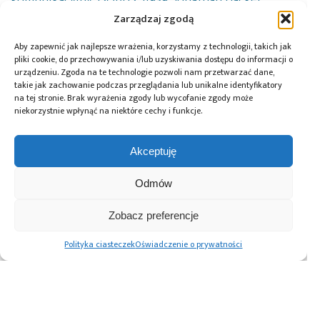
komunikacyjny
,
ISOBUS
,
J1939
,
Jonathan Hacker
,
JSON
,
Justin Moon
,
LoRa
,
Modbus
,
MQTT
,
Zarządzaj zgodą
oprogramowanie wbudowane
,
Protobuf
,
QNX
,
Qt
,
robotyka
,
RS485
,
Slint
,
SPI
,
sterowanie przemysłowe
,
Aby zapewnić jak najlepsze wrażenia, korzystamy z technologii, takich jak
TeleCANesis
,
Unity
,
urządzenia medyczne
,
w tym
pliki cookie, do przechowywania i/lub uzyskiwania dostępu do informacji o
Crank Storyboard
,
ZeroMQ
urządzeniu. Zgoda na te technologie pozwoli nam przetwarzać dane,
takie jak zachowanie podczas przeglądania lub unikalne identyfikatory
na tej stronie. Brak wyrażenia zgody lub wycofanie zgody może
niekorzystnie wpłynąć na niektóre cechy i funkcje.
Przeczytaj również:
Akceptuję
Odmów
Zobacz preferencje
Energetyka
Asseco Poland
Analog Devices
jądrowa pod
chce wzmacniać
wprowadza na
Polityka ciasteczek
Oświadczenie o prywatności
cyfrową ochroną:
pozycję jednego
rynek ADI Power
NASK, NCBJ i PEJ
z europejskich
Studio i nowe
tworzą wspólną
liderów
narzędzia
tarczę
w produkcji
internetowe
bezpieczeństwa
oprogramowania