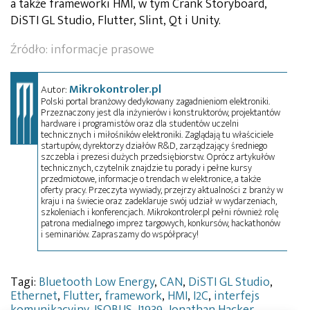
a także frameworki HMI, w tym Crank Storyboard,
DiSTI GL Studio, Flutter, Slint, Qt i Unity.
Źródło: informacje prasowe
Mikrokontroler.pl
Autor:
Polski portal branżowy dedykowany zagadnieniom elektroniki.
Przeznaczony jest dla inżynierów i konstruktorów, projektantów
hardware i programistów oraz dla studentów uczelni
technicznych i miłośników elektroniki. Zaglądają tu właściciele
startupów, dyrektorzy działów R&D, zarządzający średniego
szczebla i prezesi dużych przedsiębiorstw. Oprócz artykułów
technicznych, czytelnik znajdzie tu porady i pełne kursy
przedmiotowe, informacje o trendach w elektronice, a także
oferty pracy. Przeczyta wywiady, przejrzy aktualności z branży w
kraju i na świecie oraz zadeklaruje swój udział w wydarzeniach,
szkoleniach i konferencjach. Mikrokontroler.pl pełni również rolę
patrona medialnego imprez targowych, konkursów, hackathonów
i seminariów. Zapraszamy do współpracy!
Tagi:
Bluetooth Low Energy
,
CAN
,
DiSTI GL Studio
,
Ethernet
,
Flutter
,
framework
,
HMI
,
I2C
,
interfejs