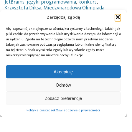
JetBrains
,
języki programowania
,
konkurs
,
Krzysztofa Diksa
,
Międzynarodowa Olimpiada
Informatyczna
,
neptune.ai
,
OpenAI
,
Paweł Idziak
,
Zarządzaj zgodą
Piotr Pawlak
,
Politechnika Poznańska
,
prgramowanie
,
python
,
Radek Brzózka
,
SpaceX
,
Aby zapewnić jak najlepsze wrażenia, korzystamy z technologii, takich jak
Tomasz Czajka
,
Uniwersytet Jagielloński
,
Uniwersytet
pliki cookie, do przechowywania i/lub uzyskiwania dostępu do informacji o
Warszawski
,
Uniwersytet Wrocławski
,
Wydział
urządzeniu. Zgoda na te technologie pozwoli nam przetwarzać dane,
Matematyki Informatyki i Mechaniki
,
Wydział
takie jak zachowanie podczas przeglądania lub unikalne identyfikatory
Zarządzania
na tej stronie. Brak wyrażenia zgody lub wycofanie zgody może
niekorzystnie wpłynąć na niektóre cechy i funkcje.
Akceptuję
Przeczytaj również:
Odmów
Zobacz preferencje
Polityka ciasteczek
Oświadczenie o prywatności
Polscy licealiści
Ogłoszono wyniki
Społeczność
zwycięzcami II
konkursu
element14
Międzynarodowej
„Pomorski
ogłasza nowy
Olimpiady
Czarodziej” dla
konkurs związany