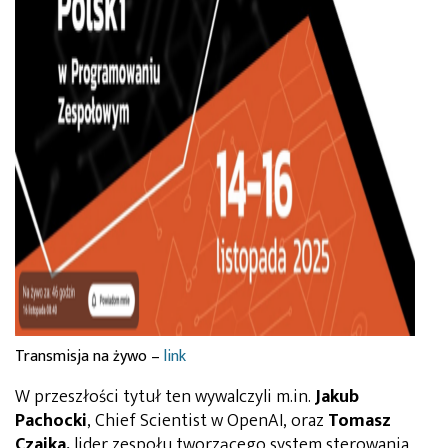
Transmisja na żywo –
link
W przeszłości tytuł ten wywalczyli m.in.
Jakub
Pachocki
, Chief Scientist w OpenAI, oraz
Tomasz
Czajka,
lider zespołu tworzącego system sterowania