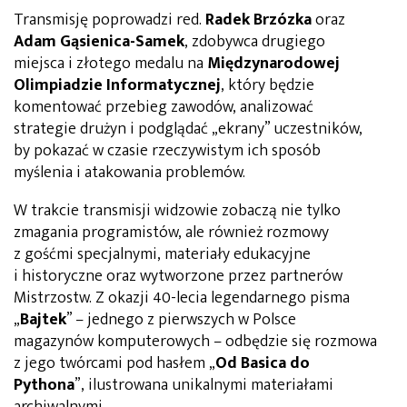
Transmisję poprowadzi red.
Radek Brzózka
oraz
Adam Gąsienica-Samek
, zdobywca drugiego
miejsca i złotego medalu na
Międzynarodowej
Olimpiadzie Informatycznej
, który będzie
komentować przebieg zawodów, analizować
strategie drużyn i podglądać „ekrany” uczestników,
by pokazać w czasie rzeczywistym ich sposób
myślenia i atakowania problemów.
W trakcie transmisji widzowie zobaczą nie tylko
zmagania programistów, ale również rozmowy
z gośćmi specjalnymi, materiały edukacyjne
i historyczne oraz wytworzone przez partnerów
Mistrzostw. Z okazji 40-lecia legendarnego pisma
„
Bajtek
” – jednego z pierwszych w Polsce
magazynów komputerowych – odbędzie się rozmowa
z jego twórcami pod hasłem „
Od Basica do
Pythona
”, ilustrowana unikalnymi materiałami
archiwalnymi.