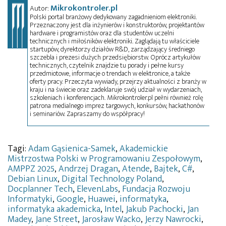
Mikrokontroler.pl
Autor:
Polski portal branżowy dedykowany zagadnieniom elektroniki.
Przeznaczony jest dla inżynierów i konstruktorów, projektantów
hardware i programistów oraz dla studentów uczelni
technicznych i miłośników elektroniki. Zaglądają tu właściciele
startupów, dyrektorzy działów R&D, zarządzający średniego
szczebla i prezesi dużych przedsiębiorstw. Oprócz artykułów
technicznych, czytelnik znajdzie tu porady i pełne kursy
przedmiotowe, informacje o trendach w elektronice, a także
oferty pracy. Przeczyta wywiady, przejrzy aktualności z branży w
kraju i na świecie oraz zadeklaruje swój udział w wydarzeniach,
szkoleniach i konferencjach. Mikrokontroler.pl pełni również rolę
patrona medialnego imprez targowych, konkursów, hackathonów
i seminariów. Zapraszamy do współpracy!
Tagi:
Adam Gąsienica-Samek
,
Akademickie
Mistrzostwa Polski w Programowaniu Zespołowym
,
AMPPZ 2025
,
Andrzej Dragan
,
Atende
,
Bajtek
,
C#
,
Debian Linux
,
Digital Technology Poland
,
Docplanner Tech
,
ElevenLabs
,
Fundacja Rozwoju
Informatyki
,
Google
,
Huawei
,
informatyka
,
informatyka akademicka
,
Intel
,
Jakub Pachocki
,
Jan
Madey
,
Jane Street
,
Jarosław Wacko
,
Jerzy Nawrocki
,