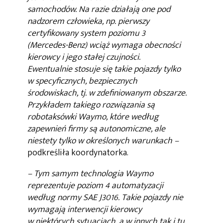
samochodów. Na razie działają one pod
nadzorem człowieka, np. pierwszy
certyfikowany system poziomu 3
(Mercedes-Benz) wciąż wymaga obecności
kierowcy i jego stałej czujności.
Ewentualnie stosuje się takie pojazdy tylko
w specyficznych, bezpiecznych
środowiskach, tj. w zdefiniowanym obszarze.
Przykładem takiego rozwiązania są
robotaksówki Waymo, które według
zapewnień firmy są autonomiczne, ale
niestety tylko w określonych warunkach
–
podkreśliła koordynatorka.
– Tym samym technologia Waymo
reprezentuje poziom 4 automatyzacji
według normy SAE J3016. Takie pojazdy nie
wymagają interwencji kierowcy
w niektórych sytuacjach, a w innych tak i tu