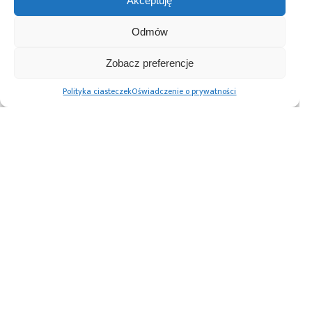
robotaksówki Waymo
Akceptuję
Odmów
Przeczytaj również:
Zobacz preferencje
Polityka ciasteczek
Oświadczenie o prywatności
Rynek ADAS
„Szósty Zmysł”
Polscy inżynierowie
samochodów
zwiększa
z Grupy ZF pracują
osobowych 2025-
bezpieczeństwo
nad systemami do
2045: poziomy
ruchu drogowego
zautomatyzowanej
autonomii,
jazdy. Stworzyli
technologia,
jeden
analiza rynku
z najszybszych
i prognozy
komputerów na
świecie
Advertising prices
Kontakt
Polityka prywatności