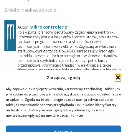
Źródło:
naukawpolsce.pl
Mikrokontroler.pl
Autor:
Polski portal branżowy dedykowany zagadnieniom elektroniki.
Przeznaczony jest dla inżynierów i konstruktorów, projektantów
hardware i programistów oraz dla studentów uczelni
technicznych i miłośników elektroniki. Zaglądają tu właściciele
startupów, dyrektorzy działów R&D, zarządzający średniego
szczebla i prezesi dużych przedsiębiorstw. Oprócz artykułów
technicznych, czytelnik znajdzie tu porady i pełne kursy
przedmiotowe, informacje o trendach w elektronice, a także
oferty pracy. Przeczyta wywiady, przejrzy aktualności z branży w
kraju i na świecie oraz zadeklaruje swój udział w wydarzeniach,
Zarządzaj zgodą
szkoleniach i konferencjach. Mikrokontroler.pl pełni również rolę
patrona medialnego imprez targowych, konkursów, hackathonów
i seminariów. Zapraszamy do współpracy!
Aby zapewnić jak najlepsze wrażenia, korzystamy z technologii, takich jak
pliki cookie, do przechowywania i/lub uzyskiwania dostępu do informacji o
urządzeniu. Zgoda na te technologie pozwoli nam przetwarzać dane,
takie jak zachowanie podczas przeglądania lub unikalne identyfikatory
Tagi:
AI
,
Aleksandra Rodak
,
algorytmy
,
automatyka
,
na tej stronie. Brak wyrażenia zgody lub wycofanie zgody może
autonomiczne samochody
,
AV
,
Instytut Transportu
niekorzystnie wpłynąć na niektóre cechy i funkcje.
Samochodowego
,
ITS
,
motoryzacja
,
Pojazd Blees BB-
1
,
Politechnika Warszawska
,
projekt DARTS-PL
,
radar
,