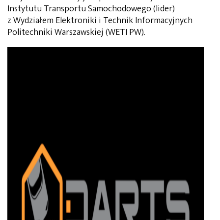
Instytutu Transportu Samochodowego (lider)
z Wydziałem Elektroniki i Technik Informacyjnych
Politechniki Warszawskiej (WETI PW).