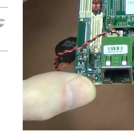
ów
ego