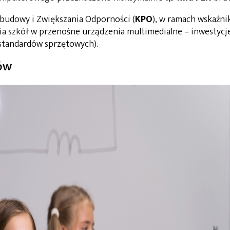
budowy i Zwiększania Odporności (
KPO
), w ramach wskaźni
 szkół w przenośne urządzenia multimedialne – inwestycj
standardów sprzętowych).
ów