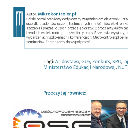
Mikrokontroler.pl
Autor:
Polski portal branżowy dedykowany zagadnieniom elektroniki. Przez
oraz dla studentów uczelni technicznych i miłośników elektroniki. 
szczebla i prezesi dużych przedsiębiorstw. Oprócz artykułów t
trendach w elektronice, a także oferty pracy. Przeczyta wywiady, pr
wydarzeniach, szkoleniach i konferencjach. Mikrokontroler.pl pełni
seminariów. Zapraszamy do współpracy!
Tagi:
AI
,
dostawa
,
GUS
,
konkurs
,
KPO
,
l
Ministerstwo Edukacji Narodowej
,
NUT
Przeczytaj również: