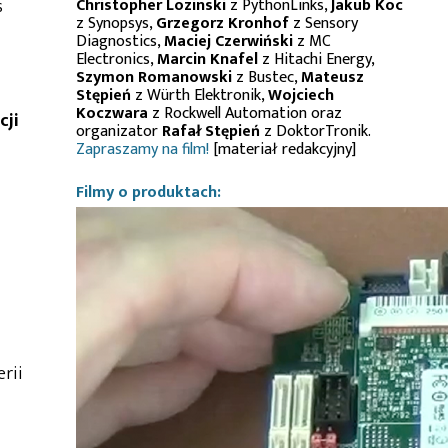
Christopher Lozinski
z PythonLinks,
Jakub Koc
s
z Synopsys,
Grzegorz Kronhof
z Sensory
Diagnostics,
Maciej Czerwiński
z MC
Electronics,
Marcin Knafel
z Hitachi Energy,
Szymon Romanowski
z Bustec,
Mateusz
Stępień
z Würth Elektronik,
Wojciech
Koczwara
z Rockwell Automation oraz
cji
organizator
Rafał Stępień
z DoktorTronik.
Zapraszamy na film!
[materiał redakcyjny]
Filmy o produktach:
rii