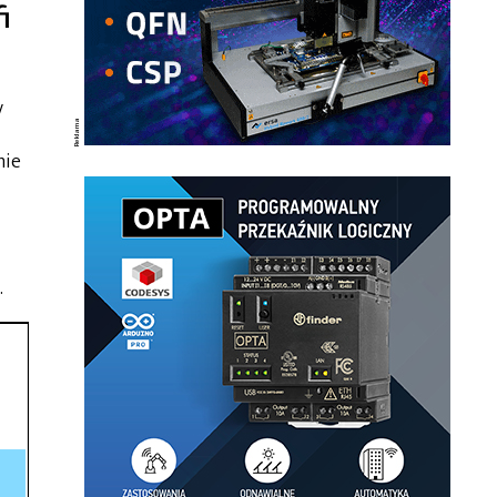
i
y
mie
.