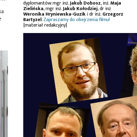
dyplomantów: mgr inż.
Jakub Dobosz
, inż.
Maja
Zielińska
, mgr inż.
Jakub Kołodziej
, dr inż
ka
Weronika Hryniewska-Guzik
i dr inż.
Grzegorz
e
Bartyzel
.
Zapraszamy do obejrzenia filmu!
[materiał redakcyjny]