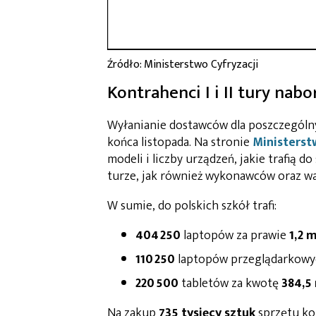
Źródło: Ministerstwo Cyfryzacji
Kontrahenci I i II tury nabo
Wyłanianie dostawców dla poszczególn
końca listopada. Na stronie
Ministerst
modeli i liczby urządzeń, jakie trafią 
turze, jak również wykonawców oraz wa
W sumie, do polskich szkół trafi:
404 250
laptopów za prawie
1,2 
110 250
laptopów przeglądarkowy
220 500
tabletów za kwotę
384,5
Na zakup
735 tysięcy sztuk
sprzętu k