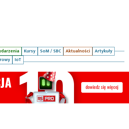
darzenia
Kursy
SoM / SBC
Aktualności
Artykuły
arowy
IoT