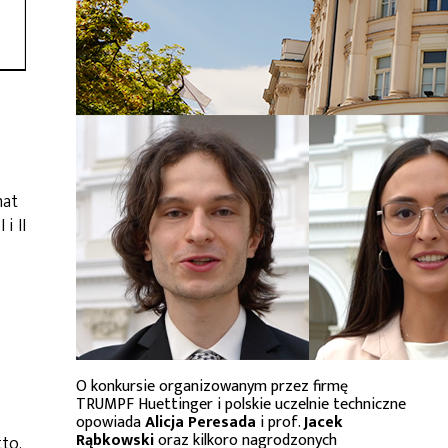
mat
i II
O konkursie organizowanym przez firmę
TRUMPF Huettinger i polskie uczelnie techniczne
opowiada
Alicja Peresada
i prof.
Jacek
Rąbkowski
oraz kilkoro nagrodzonych
to.