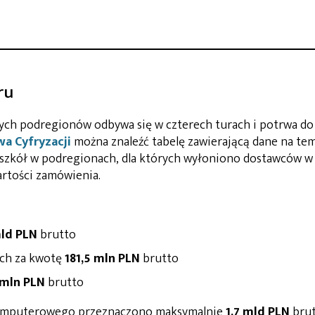
ru
ych podregionów odbywa się w czterech turach i potrwa do
wa Cyfryzacji
można znaleźć tabelę zawierającą dane na te
do szkół w podregionach, dla których wyłoniono dostawców w I 
rtości zamówienia.
mld PLN
brutto
ch za kwotę
181,5 mln PLN
brutto
 mln PLN
brutto
omputerowego przeznaczono maksymalnie
1,7 mld
PLN
brut