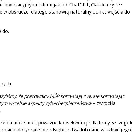
konwersacyjnymi takimi jak np. ChatGPT, Claude czy też
e w obsłudze, dlatego stanowią naturalny punkt wejścia do
 do:
jnych.
yliśmy, że pracownicy MŚP korzystają z AI, ale korzystając
 tym wszelkie aspekty cyberbezpieczeństwa
– zwróciła
s
.
eczenia może mieć poważne konsekwencje dla firmy, szczegól
formacje dotyczące przedsiębiorstwa lub dane wrażliwe jego