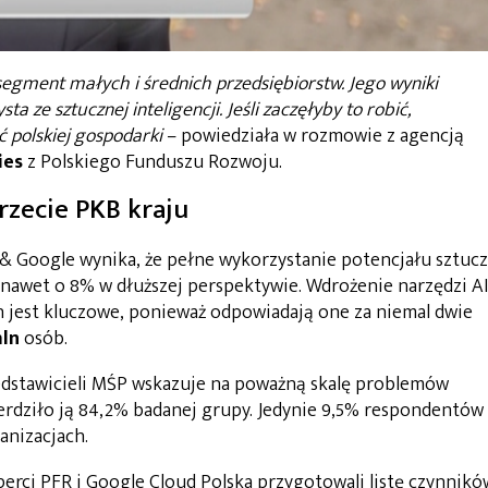
egment małych i średnich przedsiębiorstw. Jego wyniki
a ze sztucznej inteligencji. Jeśli zaczęłyby to robić,
 polskiej gospodarki
– powiedziała w rozmowie z agencją
ies
z Polskiego Funduszu Rozwoju.
rzecie PKB kraju
 Google wynika, że pełne wykorzystanie potencjału sztucz
 nawet o 8% w dłuższej perspektywie. Wdrożenie narzędzi AI
h jest kluczowe, ponieważ odpowiadają one za niemal dwie
mln
osób.
dstawicieli MŚP wskazuje na poważną skalę problemów
rdziło ją 84,2% badanej grupy. Jedynie 9,5% respondentów
anizacjach.
rci PFR i Google Cloud Polska przygotowali listę czynnikó