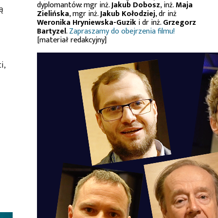
dyplomantów: mgr inż.
Jakub Dobosz
, inż.
Maja
ą
Zielińska
, mgr inż.
Jakub Kołodziej
, dr inż
Weronika Hryniewska-Guzik
i dr inż.
Grzegorz
Bartyzel
.
Zapraszamy do obejrzenia filmu!
[materiał redakcyjny]
i,