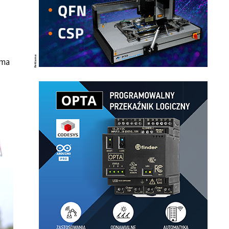
–
 ma