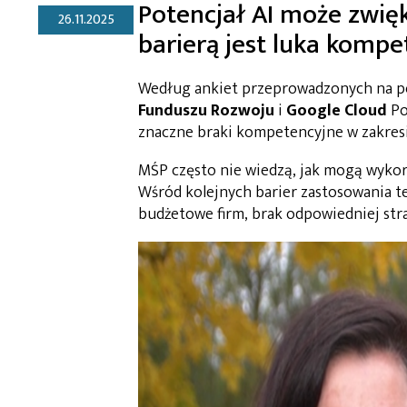
Potencjał AI może zwięk
26.11.2025
barierą jest luka komp
Według ankiet przeprowadzonych na po
Funduszu Rozwoju
i
Google Cloud
Po
znaczne braki kompetencyjne w zakresie
MŚP często nie wiedzą, jak mogą wykorzy
Wśród kolejnych barier zastosowania te
budżetowe firm, brak odpowiedniej stra