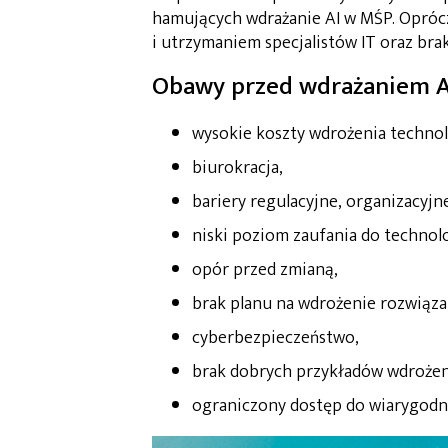
hamujących wdrażanie AI w MŚP. Oprócz
i utrzymaniem specjalistów IT oraz brak
Obawy przed wdrażaniem A
wysokie koszty wdrożenia technol
biurokracja,
bariery regulacyjne, organizacyjn
niski poziom zaufania do technol
opór przed zmianą,
brak planu na wdrożenie rozwiązań
cyberbezpieczeństwo,
brak dobrych przykładów wdrożeni
ograniczony dostęp do wiarygodny