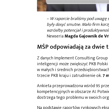
–
W raporcie braliśmy pod uwagę s
były dosyć smutne. Mało firm korzyst
wzrósłby potencjał i produktywność
Newseria
Magda Gajownik
de Vr
MŚP odpowiadają za dwie t
Z danych Implement Consulting Group &
inteligencji może zwiększyć PKB Polski
w małych i średnich przedsiębiorstwac
trzecie PKB kraju i zatrudnienie ok.
7 
Ankieta przeprowadzona wśród 95 prze
kompetencyjnych w obszarze AI. Potwie
dostrzega tego problemu w swoich org
Na podstawie raportów rynkowych ekspe