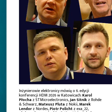
Inżynierowie elektronicy mówią o 6. edycji
konferencji HDM 2026 w Katowicach:
Karol
Płocha
z STMicroelectronics,
Jan Sitnik
z Rohde
& Schwarz,
Mateusz Pluta
z Nokii,
Marek
Lendor
z Nordes,
Piotr Policht
z exa_22,