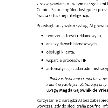
z rozwiązaniami AI, w tym narzędziami 
Gemini. Są one ogólnodostępne i prost
świata sztucznej inteligencji.
Przedsiębiorcy wykorzystują AI głównie
tworzenia treści reklamowych,
analizy danych biznesowych,
obsługi klienta,
wsparcia procesów HR
automatyzacji zadań administracy
–
Podczas tworzenia raportu zauważ
z kont prywatnych. Zaburzają przy
uwagę
Magda Gajownik de Vrie
Korzystanie z narzędzi AI bez zabezpi
wówczas, gdy do sieci trafią poufne in