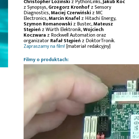
Christopher Lozinski
z PythonLinks,
Jakub Koc
z Synopsys,
Grzegorz Kronhof
z Sensory
Diagnostics,
Maciej Czerwiński
z MC
Electronics,
Marcin Knafel
z Hitachi Energy,
Szymon Romanowski
z Bustec,
Mateusz
Stępień
z Würth Elektronik,
Wojciech
Koczwara
z Rockwell Automation oraz
organizator
Rafał Stępień
z DoktorTronik.
Zapraszamy na film!
[materiał redakcyjny]
Filmy o produktach: