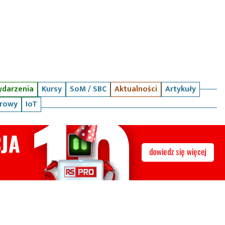
darzenia
Kursy
SoM / SBC
Aktualności
Artykuły
arowy
IoT