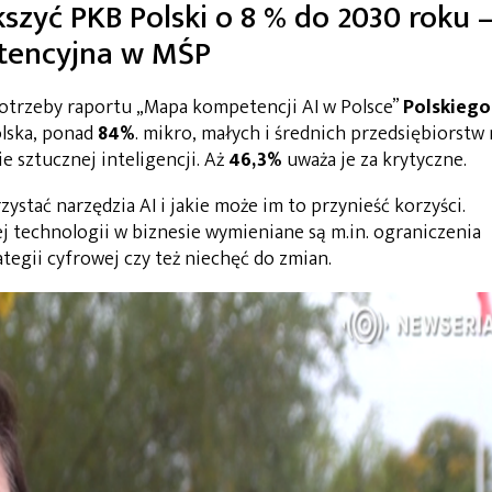
szyć PKB Polski o 8 % do 2030 roku 
etencyjna w MŚP
trzeby raportu „Mapa kompetencji AI w Polsce”
Polskiego
lska, ponad
84%
. mikro, małych i średnich przedsiębiorstw
 sztucznej inteligencji. Aż
46,3%
uważa je za krytyczne.
stać narzędzia AI i jakie może im to przynieść korzyści.
j technologii w biznesie wymieniane są m.in. ograniczenia
tegii cyfrowej czy też niechęć do zmian.