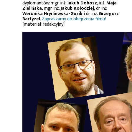
dyplomantów: mgr inż.
Jakub Dobosz
, inż.
Maja
Zielińska
, mgr inż.
Jakub Kołodziej
, dr inż
Weronika Hryniewska-Guzik
i dr inż.
Grzegorz
Bartyzel
.
Zapraszamy do obejrzenia filmu!
[materiał redakcyjny]