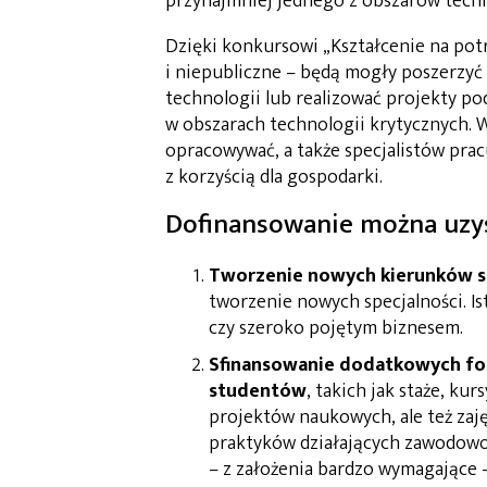
przynajmniej jednego z obszarów techn
Dzięki konkursowi „Kształcenie na potr
i niepubliczne – będą mogły poszerzyć
technologii lub realizować projekty po
w obszarach technologii krytycznych. W
opracowywać, a także specjalistów prac
z korzyścią dla gospodarki.
Dofinansowanie można uzys
Tworzenie nowych kierunków st
tworzenie nowych specjalności. I
czy szeroko pojętym biznesem.
Sfinansowanie dodatkowych fo
studentów
, takich jak staże, kur
projektów naukowych, ale też za
praktyków działających zawodowo 
– z założenia bardzo wymagające –