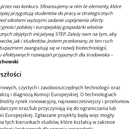
 przez nas konkurs. Sfinansujemy w nim te elementy, które
lepiej przygotują studentów do pracy w strategicznych
zed szkołami wyższymi zadanie uspójnienia oferty
ności polskiej i europejskiej gospodarki właśnie
cznych objętych inicjatywą STEP. Zależy nam na tym, aby
owców, jak i studentów. Jestem przekonany, że ten ruch
ntuzjazmem zaangażują się w rozwój biotechnologii,
u efektywnych rozwiązań przyjaznych dla środowiska
–
achowski
.
szłości
frowych, czystych i zasobooszczędnych technologii oraz
lizą i diagnozą Komisji Europejskiej. O technologiach
dnolity rynek innowacyjny, najnowocześniejszy i przełomo
arczym oraz/lub przyczyniają się do ograniczania lub
nii Europejskiej. Zgłaszane projekty będą więc mogły
na tych kierunkach studiów, które kształcą w zakresie