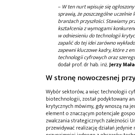
–
W ten nurt wpisuje się ogłoszony
sprawią, że poszczególne uczelnie 
branżach przyszłości. Stawiamy pr
kształcenia z wymogami konkurencyj
w odniesieniu do technologii kryty
zapalić do tej idei zarówno wykład
zapewni kluczowe kadry, które z e
technologii cyfrowych oraz szereg
dodał prof. dr hab. inż.
Jerzy Mał
W stronę nowoczesnej przy
Wybór sektorów, a więc technologii cy
biotechnologii, został podyktowany ana
krytycznych mówimy, gdy wnoszą na je
element o znaczącym potencjale gospod
zwalczania strategicznych zależności U
przewidywać realizację działań jedynie 