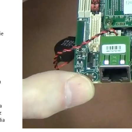
ie
m
a
z
dia