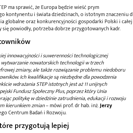
EP ma sprawić, że Europa będzie wieść prym
go kontynentu i świata dziedzinach, o istotnym znaczeniu d
a globalne oraz konkurencyjności gospodarki Polski i całej
y się powiodły, potrzeba dobrze przygotowanych kadr.
acowników
ej innowacyjności i suwerenności technologicznej
 wytwarzanie nowatorskich technologii w trzech
 cyfrowej zmiany, ale także rozwiązanie problemu niedoboru
ników. Ich kwalifikacje są niezbędne dla powodzenia
kście wdrażania STEP istotnych jest aż 11 unijnych
ejski Fundusz Społeczny Plus, poprzez który Unia
rając politykę w dziedzinie zatrudnienia, edukacji i rozwoju
nym kierunkiem zmian
– mówi prof. dr hab. inż.
Jerzy
ego Centrum Badań i Rozwoju.
tóre przygotują lepiej