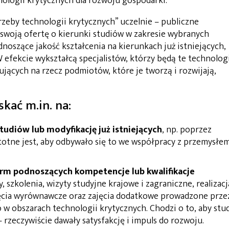
ologii krytycznych dla rozwoju gospodarki.
zeby technologii krytycznych” uczelnie – publiczne
 swoją ofertę o kierunki studiów w zakresie wybranych
dnoszące jakość kształcenia na kierunkach już istniejących,
 efekcie wykształcą specjalistów, którzy będą te technolog
ujących na rzecz podmiotów, które je tworzą i rozwijają,
kać m.in. na:
udiów lub modyfikację już istniejących
, np. poprzez
stotne jest, aby odbywało się to we współpracy z przemysłe
rm podnoszących kompetencje lub kwalifikacje
sy, szkolenia, wizyty studyjne krajowe i zagraniczne, realizacj
jęcia wyrównawcze oraz zajęcia dodatkowe prowadzone prze
w obszarach technologii krytycznych. Chodzi o to, aby stu
 rzeczywiście dawały satysfakcję i impuls do rozwoju.