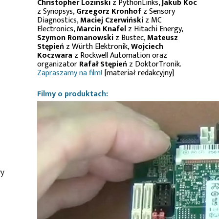
Christopher Lozinski
z PythonLinks,
Jakub Koc
z Synopsys,
Grzegorz Kronhof
z Sensory
Diagnostics,
Maciej Czerwiński
z MC
Electronics,
Marcin Knafel
z Hitachi Energy,
Szymon Romanowski
z Bustec,
Mateusz
Stępień
z Würth Elektronik,
Wojciech
Koczwara
z Rockwell Automation oraz
organizator
Rafał Stępień
z DoktorTronik.
Zapraszamy na film!
[materiał redakcyjny]
Filmy o produktach:
wy