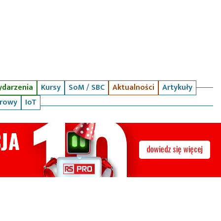
darzenia
Kursy
SoM / SBC
Aktualności
Artykuły
arowy
IoT