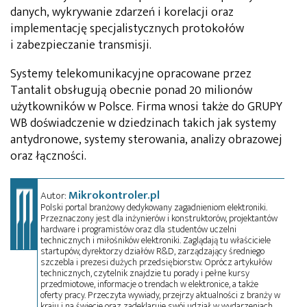
danych, wykrywanie zdarzeń i korelacji oraz
implementację specjalistycznych protokołów
i zabezpieczanie transmisji.
Systemy telekomunikacyjne opracowane przez
Tantalit obsługują obecnie ponad 20 milionów
użytkowników w Polsce. Firma wnosi także do GRUPY
WB doświadczenie w dziedzinach takich jak systemy
antydronowe, systemy sterowania, analizy obrazowej
oraz łączności.
Mikrokontroler.pl
Autor:
Polski portal branżowy dedykowany zagadnieniom elektroniki.
Przeznaczony jest dla inżynierów i konstruktorów, projektantów
hardware i programistów oraz dla studentów uczelni
technicznych i miłośników elektroniki. Zaglądają tu właściciele
startupów, dyrektorzy działów R&D, zarządzający średniego
szczebla i prezesi dużych przedsiębiorstw. Oprócz artykułów
technicznych, czytelnik znajdzie tu porady i pełne kursy
przedmiotowe, informacje o trendach w elektronice, a także
oferty pracy. Przeczyta wywiady, przejrzy aktualności z branży w
kraju i na świecie oraz zadeklaruje swój udział w wydarzeniach,