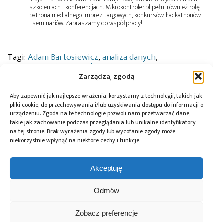
szkoleniach i konferencjach. Mikrokontroler.pl pełni również rolę
patrona medialnego imprez targowych, konkursów, hackathonów
i seminariów. Zapraszamy do współpracy!
Tagi:
Adam Bartosiewicz
,
analiza danych
,
automatyzacja procesów
,
GRUPA WB
,
Internet rzeczy
,
IoT
,
Michał Klimczak
,
obronność
,
programowanie
,
Zarządzaj zgodą
systemy informatyczne
,
systemy telekomunikacyjne
,
Sztuczna inteligencja
,
Tantalit
Aby zapewnić jak najlepsze wrażenia, korzystamy z technologii, takich jak
pliki cookie, do przechowywania i/lub uzyskiwania dostępu do informacji o
urządzeniu. Zgoda na te technologie pozwoli nam przetwarzać dane,
takie jak zachowanie podczas przeglądania lub unikalne identyfikatory
na tej stronie. Brak wyrażenia zgody lub wycofanie zgody może
Przeczytaj również:
niekorzystnie wpłynąć na niektóre cechy i funkcje.
Akceptuję
Odmów
Systemy
Systemy GRUPY
Grupa WB
SmartEye od
WB
produkuje
Zobacz preferencje