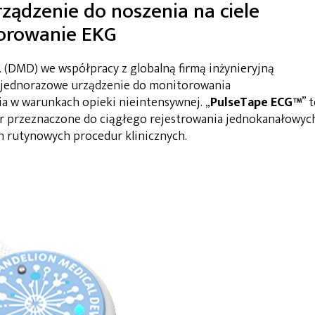
rządzenie do noszenia na ciele
torowanie EKG
c. (DMD) we współpracy z globalną firmą inżynieryjną
 jednorazowe urządzenie do monitorowania
a w warunkach opieki nieintensywnej. „
PulseTape ECG™
” 
r przeznaczone do ciągłego rejestrowania jednokanałowyc
h rutynowych procedur klinicznych.