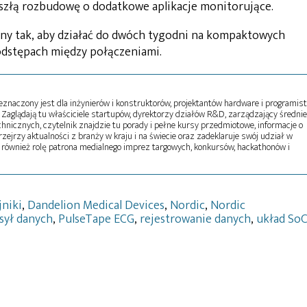
yszłą rozbudowę o dodatkowe aplikacje monitorujące.
ny tak, aby działać do dwóch tygodni na kompaktowych
odstępach między połączeniami.
naczony jest dla inżynierów i konstruktorów, projektantów hardware i programist
Zaglądają tu właściciele startupów, dyrektorzy działów R&D, zarządzający średni
echnicznych, czytelnik znajdzie tu porady i pełne kursy przedmiotowe, informacje o
zejrzy aktualności z branży w kraju i na świecie oraz zadeklaruje swój udział w
 również rolę patrona medialnego imprez targowych, konkursów, hackathonów i
jniki
,
Dandelion Medical Devices
,
Nordic
,
Nordic
sył danych
,
PulseTape ECG
,
rejestrowanie danych
,
układ So