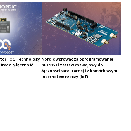
tor i OQ Technology
Nordic wprowadza oprogramowanie
średnią łączność
nRF9151 i zestaw rozwojowy do
O
łączności satelitarnej i z komórkowym
Internetem rzeczy (IoT)