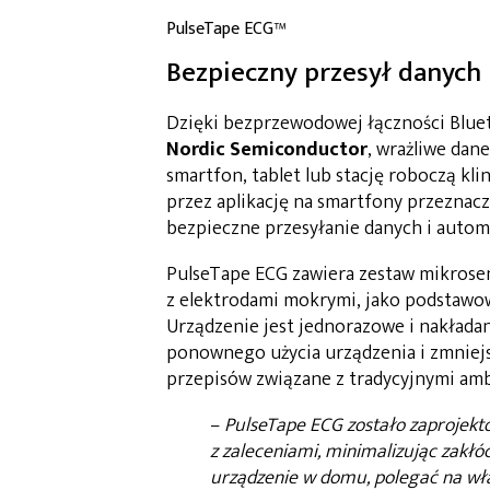
PulseTape ECG™
Bezpieczny przesył danych
Dzięki bezprzewodowej łączności Blue
Nordic Semiconductor
, wrażliwe dan
smartfon, tablet lub stację roboczą kli
przez aplikację na smartfony przeznacz
bezpieczne przesyłanie danych i autom
PulseTape ECG zawiera zestaw mikrose
z elektrodami mokrymi, jako podstaw
Urządzenie jest jednorazowe i nakładan
ponownego użycia urządzenia i zmniejs
przepisów związane z tradycyjnymi am
–
PulseTape ECG zostało zaprojek
z zaleceniami, minimalizując zakł
urządzenie w domu, polegać na w