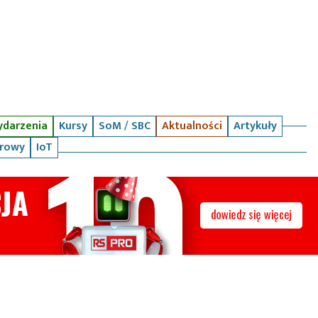
darzenia
Kursy
SoM / SBC
Aktualności
Artykuły
arowy
IoT