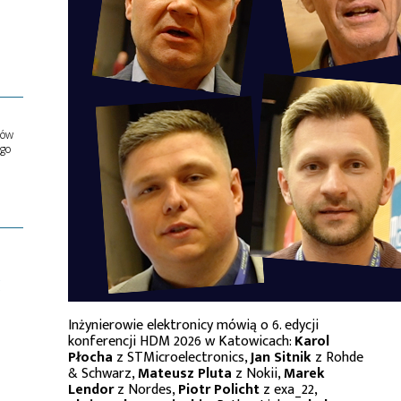
ów
ego
C
Inżynierowie elektronicy mówią o 6. edycji
konferencji HDM 2026 w Katowicach:
Karol
Płocha
z STMicroelectronics,
Jan Sitnik
z Rohde
& Schwarz,
Mateusz Pluta
z Nokii,
Marek
Lendor
z Nordes,
Piotr Policht
z exa_22,