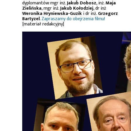
dyplomantów: mgr inż.
Jakub Dobosz
, inż.
Maja
Zielińska
, mgr inż.
Jakub Kołodziej
, dr inż
Weronika Hryniewska-Guzik
i dr inż.
Grzegorz
Bartyzel
.
Zapraszamy do obejrzenia filmu!
[materiał redakcyjny]