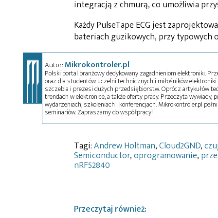
integracją z chmurą, co umożliwia prz
Każdy PulseTape ECG jest zaprojektowa
bateriach guzikowych, przy typowych 
Mikrokontroler.pl
Autor:
Polski portal branżowy dedykowany zagadnieniom elektroniki. Przez
oraz dla studentów uczelni technicznych i miłośników elektroniki. 
szczebla i prezesi dużych przedsiębiorstw. Oprócz artykułów t
trendach w elektronice, a także oferty pracy. Przeczyta wywiady, pr
wydarzeniach, szkoleniach i konferencjach. Mikrokontroler.pl pełni
seminariów. Zapraszamy do współpracy!
Tagi:
Andrew Holtman
,
Cloud2GND
,
czu
Semiconductor
,
oprogramowanie
,
prze
nRF52840
Przeczytaj również: