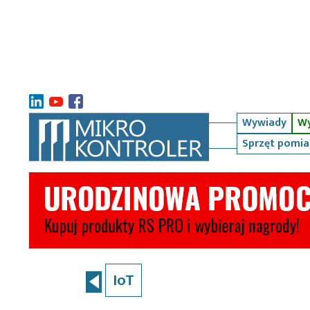
Wywiady
Wy
Sprzęt pomi
IoT