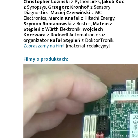
Christopher Lozinski
z PythonLinks,
Jakub Koc
z Synopsys,
Grzegorz Kronhof
z Sensory
Diagnostics,
Maciej Czerwiński
z MC
Electronics,
Marcin Knafel
z Hitachi Energy,
Szymon Romanowski
z Bustec,
Mateusz
Stępień
z Würth Elektronik,
Wojciech
Koczwara
z Rockwell Automation oraz
organizator
Rafał Stępień
z DoktorTronik.
Zapraszamy na film!
[materiał redakcyjny]
Filmy o produktach: