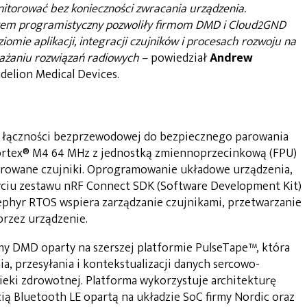
itorować bez konieczności zwracania urządzenia.
ystem programistyczny pozwoliły firmom DMD i Cloud2GND
ziomie aplikacji, integracji czujników i procesach rozwoju na
ażaniu rozwiązań radiowych
– powiedział
Andrew
delion Medical Devices.
 łączności bezprzewodowej do bezpiecznego parowania
Cortex® M4 64 MHz z jednostką zmiennoprzecinkową (FPU)
rowane czujniki. Oprogramowanie układowe urządzenia,
ciu zestawu nRF Connect SDK (Software Development Kit)
ephyr RTOS wspiera zarządzanie czujnikami, przetwarzanie
przez urządzenie.
my DMD oparty na szerszej platformie PulseTape™, która
a, przesyłania i kontekstualizacji danych sercowo-
eki zdrowotnej. Platforma wykorzystuje architekturę
ią Bluetooth LE opartą na układzie SoC firmy Nordic oraz