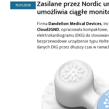
Zasilane przez Nordic u
19.01.2026
umożliwia ciągłe moni
Firma
Dandelion Medical Devices
, In
Cloud2GND
, opracowała kompaktowe,
elektrokardiogramu (EKG) do stosowani
bezprzewodowe urządzenie typu Holte
danych EKG przez dłuższy czas w ramac