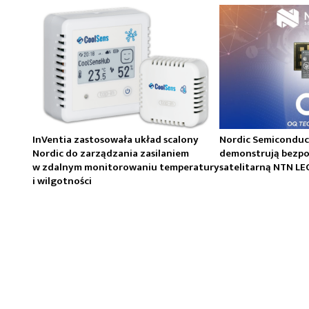
InVentia zastosowała układ scalony
Nordic Semiconduc
Nordic do zarządzania zasilaniem
demonstrują bezpo
w zdalnym monitorowaniu temperatury
satelitarną NTN LE
i wilgotności