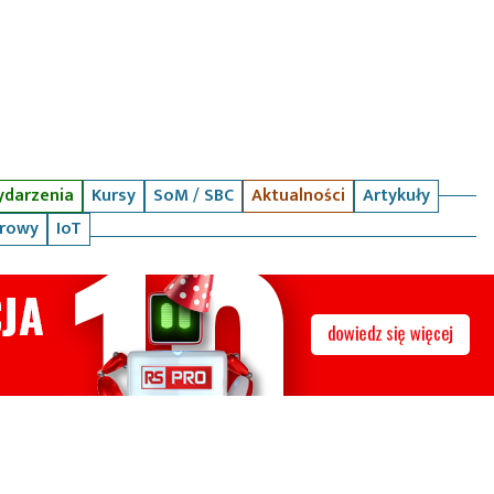
darzenia
Kursy
SoM / SBC
Aktualności
Artykuły
arowy
IoT