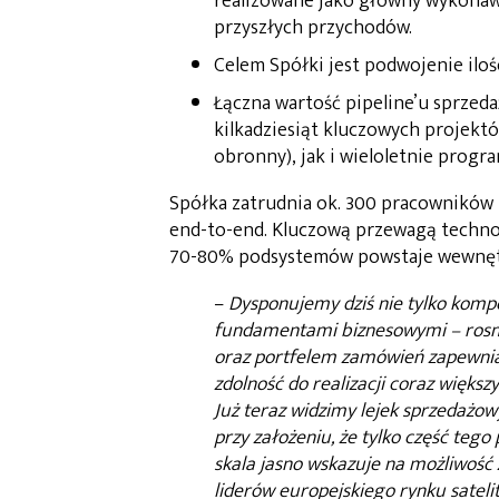
realizowane jako główny wykonaw
przyszłych przychodów.
Celem Spółki jest podwojenie iloś
Łączna wartość pipeline’u sprzeda
kilkadziesiąt kluczowych projekt
obronny), jak i wieloletnie progr
Spółka zatrudnia ok. 300 pracowników i
end-to-end. Kluczową przewagą technol
70-80% podsystemów powstaje wewnęt
–
Dysponujemy dziś nie tylko kompe
fundamentami biznesowymi – ros
oraz portfelem zamówień zapewniaj
zdolność do realizacji coraz więks
Już teraz widzimy lejek sprzedażow
przy założeniu, że tylko część teg
skala jasno wskazuje na możliwość 
liderów europejskiego rynku satel