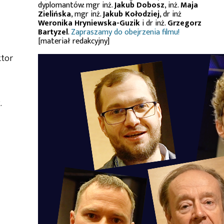
dyplomantów: mgr inż.
Jakub Dobosz
, inż.
Maja
Zielińska
, mgr inż.
Jakub Kołodziej
, dr inż
Weronika Hryniewska-Guzik
i dr inż.
Grzegorz
Bartyzel
.
Zapraszamy do obejrzenia filmu!
[materiał redakcyjny]
ktor
.