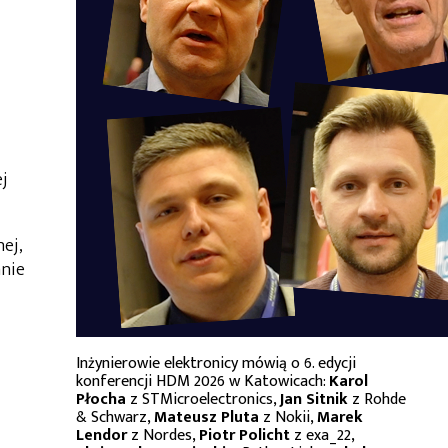
ej
ej,
anie
Inżynierowie elektronicy mówią o 6. edycji
konferencji HDM 2026 w Katowicach:
Karol
Płocha
z STMicroelectronics,
Jan Sitnik
z Rohde
& Schwarz,
Mateusz Pluta
z Nokii,
Marek
Lendor
z Nordes,
Piotr Policht
z exa_22,