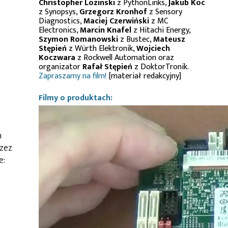
Christopher Lozinski
z PythonLinks,
Jakub Koc
z Synopsys,
Grzegorz Kronhof
z Sensory
Diagnostics,
Maciej Czerwiński
z MC
Electronics,
Marcin Knafel
z Hitachi Energy,
Szymon Romanowski
z Bustec,
Mateusz
Stępień
z Würth Elektronik,
Wojciech
Koczwara
z Rockwell Automation oraz
organizator
Rafał Stępień
z DoktorTronik.
Zapraszamy na film!
[materiał redakcyjny]
Filmy o produktach:
h
rzez
e:
0