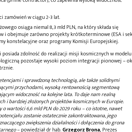
ca (prime contractor), co zapewnia wysoką widoczność
ci zamówień w ciągu 2-3 lat.
żowego osiąga niemal 8,3 mld PLN, na który składa się
ów i obejmuje zarówno projekty krótkoterminowe (ESA i se
amy konstelacyjne oraz programy Komisji Europejskiej.
 posiada zdolność do realizacji misji kosmicznych w modelu
ogiczną pozostaje wysoki poziom integracji pionowej – ok
rznie.
tencjami i sprawdzoną technologią, ale także solidnymi
nącymi przychodami, wysoką rentownością segmentową
ącym widoczność na kolejne lata. To daje nam realną
zych i bardziej złożonych projektów kosmicznych w Europie.
y o wartości 6,6 mld PLN do 2029 roku – co istotne, nawet
o potencjału zostanie ostatecznie zakontraktowana, jego
znaczącego zwiększenia działalności i dołączenia do grona
itarnego
– powiedział dr hab.
Grzegorz Brona
, Prezes