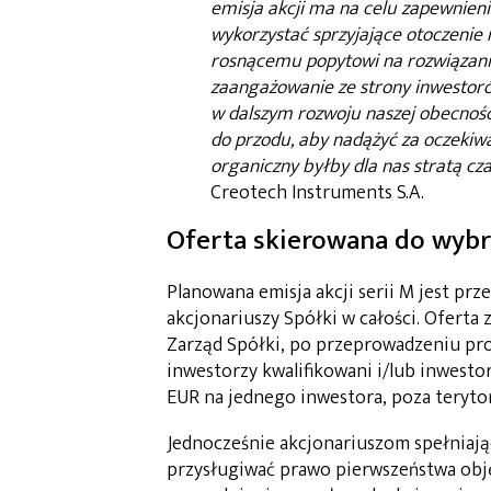
emisja akcji ma na celu zapewnien
wykorzystać sprzyjające otoczenie
rosnącemu popytowi na rozwiązani
zaangażowanie ze strony inwestoró
w dalszym rozwoju naszej obecnoś
do przodu, aby nadążyć za oczekiwa
organiczny byłby dla nas stratą cz
Creotech Instruments S.A.
Oferta skierowana do wyb
Planowana emisja akcji serii M jest 
akcjonariuszy Spółki w całości. Ofert
Zarząd Spółki, po przeprowadzeniu pro
inwestorzy kwalifikowani i/lub inwesto
EUR na jednego inwestora, poza teryto
Jednocześnie akcjonariuszom spełniają
przysługiwać prawo pierwszeństwa obję