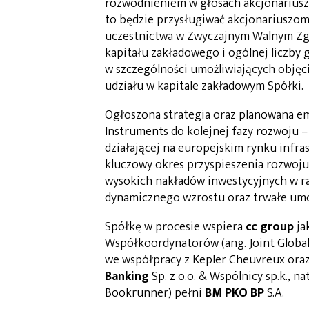
rozwodnieniem w głosach akcjonariuszy,
to będzie przysługiwać akcjonariuszom 
uczestnictwa w Zwyczajnym Walnym Zgro
kapitału zakładowego i ogólnej liczby 
w szczególności umożliwiających objęci
udziału w kapitale zakładowym Spółki.
Ogłoszona strategia oraz planowana emi
Instruments do kolejnej fazy rozwoju –
działającej na europejskim rynku infra
kluczowy okres przyspieszenia rozwoju
wysokich nakładów inwestycyjnych w ra
dynamicznego wzrostu oraz trwałe umo
Spółkę w procesie wspiera
cc group
ja
Współkoordynatorów (ang. Joint Global
we współpracy z Kepler Cheuvreux ora
Banking
Sp. z o.o. & Wspólnicy sp.k., 
Bookrunner) pełni
BM PKO BP
S.A.