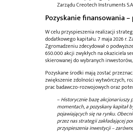
Zarządu Creotech Instruments S.A
Pozyskanie finansowania – 
W celu przyspieszenia realizacji strate
dodatkowego kapitału. 7 maja 2026 r.
Zgromadzeniu zdecydował o podwyższen
650.000 akcji zwykłych na okaziciela s
skierowanej do wybranych inwestorów, 
Pozyskane środki mają zostać przeznac
zwiększenie zdolności wytwórczych, roz
prac badawczo-rozwojowych oraz potenc
–
Historycznie bazę akcjonariuszy
momentach, a pozyskany kapitał by
pojawiających się na rynku. Obecn
przez nas strategii zakładającej 
przyspieszenia inwestycji – zarówno