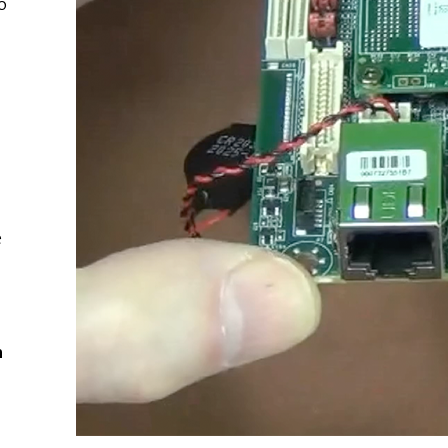
o
e
h