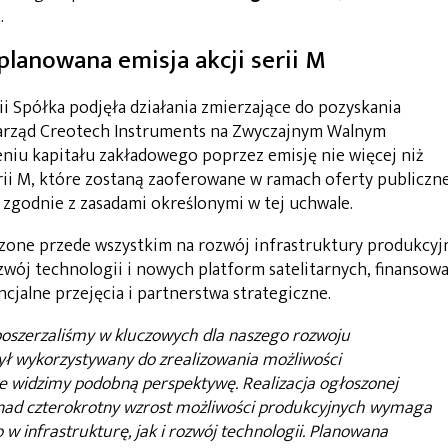
.
planowana emisja akcji serii M
gii Spółka podjęła działania zmierzające do pozyskania
 Zarząd Creotech Instruments na Zwyczajnym Walnym
iu kapitału zakładowego poprzez emisję nie więcej niż
erii M, które zostaną zaoferowane w ramach oferty publiczn
zgodnie z zasadami określonymi w tej uchwale.
zone przede wszystkim na rozwój infrastruktury produkcyjn
wój technologii i nowych platform satelitarnych, finansow
jalne przejęcia i partnerstwa strategiczne.
 poszerzaliśmy w kluczowych dla naszego rozwoju
ł wykorzystywany do zrealizowania możliwości
ie widzimy podobną perspektywę. Realizacja ogłoszonej
ponad czterokrotny wzrost możliwości produkcyjnych wymaga
 w infrastrukturę, jak i rozwój technologii. Planowana