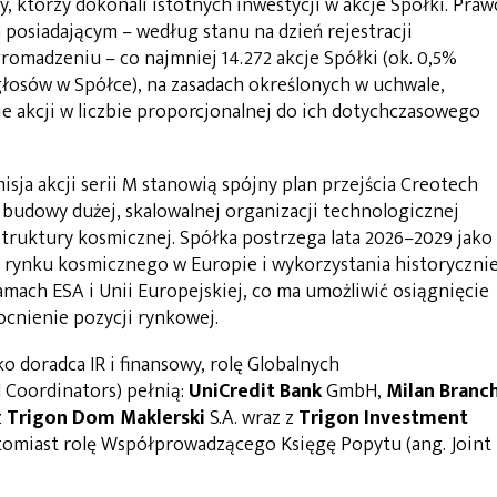
 którzy dokonali istotnych inwestycji w akcje Spółki. Praw
posiadającym – według stanu na dzień rejestracji
madzeniu – co najmniej 14.272 akcje Spółki (ok. 0,5%
głosów w Spółce), na zasadach określonych w uchwale,
e akcji w liczbie proporcjonalnej do ich dotychczasowego
sja akcji serii M stanowią spójny plan przejścia Creotech
 budowy dużej, skalowalnej organizacji technologicznej
struktury kosmicznej. Spółka postrzega lata 2026–2029 jako
 rynku kosmicznego w Europie i wykorzystania historyczni
mach ESA i Unii Europejskiej, co ma umożliwić osiągnięcie
cnienie pozycji rynkowej.
ko doradca IR i finansowy, rolę Globalnych
 Coordinators) pełnią:
UniCredit Bank
GmbH,
Milan Branc
z
Trigon Dom Maklerski
S.A. wraz z
Trigon Investment
natomiast rolę Współprowadzącego Księgę Popytu (ang. Joint