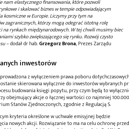
ie nam elastycznego finansowania, które pozwoli
 rynkowe i skalować biznes w tempie odpowiadającym
a kosmiczne w Europie. Liczymy przy tym na
w zagranicznych, którzy mogą odegrać istotną rolę
ci na rynkach międzynarodowych. W tej chwili musimy biec
niami szybko zwiększającego się rynku. Rozwój czysto
asu
– dodał dr hab.
Grzegorz Brona
, Prezes Zarządu
ranych inwestorów
przeprowadzona z wyłączeniem prawa poboru dotychczasowyc
a zostanie skierowana wyłącznie do inwestorów wybranych p
cesu budowania księgi popytu, przy czym będą to wyłączni
rzy obejmujący akcje o łącznej wartości co najmniej 100.00
rium Stanów Zjednoczonych, zgodnie z Regulacją S.
cym kryteria określone w uchwale emisyjnej będzie
cia nowych akcji. Rozwiązanie to ma na celu ochronę przed