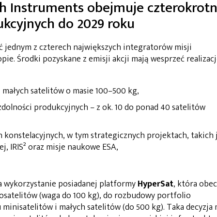
h Instruments obejmuje czterokrot
kcyjnych do 2029 roku
 jednym z czterech największych integratorów misji
ie. Środki pozyskane z emisji akcji mają wesprzeć realizac
 małych satelitów o masie 100–500 kg,
dolności produkcyjnych – z ok. 10 do ponad 40 satelitów
 konstelacyjnych, w tym strategicznych projektach, takich 
j, IRIS² oraz misje naukowe ESA,
a wykorzystanie posiadanej platformy
HyperSat
, która obe
satelitów (waga do 100 kg), do rozbudowy portfolio
inisatelitów i małych satelitów (do 500 kg). Taka decyzja