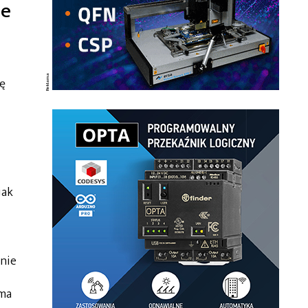
ne
ję
jak
cnie
 ma