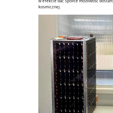
w efekcie dać Spółce możliwość dostarc
kosmicznej.