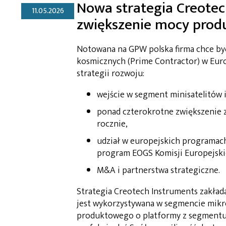
Nowa strategia Creotec
11.05.2026
zwiększenie mocy produ
Notowana na GPW polska firma chce być
kosmicznych (Prime Contractor) w Europ
strategii rozwoju:
wejście w segment minisatelitów i
ponad czterokrotne zwiększenie z
rocznie,
udział w europejskich programach
program EOGS Komisji Europejskie
M&A i partnerstwa strategiczne.
Strategia Creotech Instruments zakład
jest wykorzystywana w segmencie mikro
produktowego o platformy z segmentu m