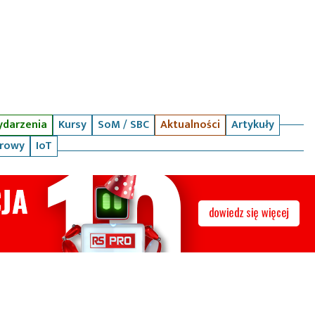
darzenia
Kursy
SoM / SBC
Aktualności
Artykuły
arowy
IoT