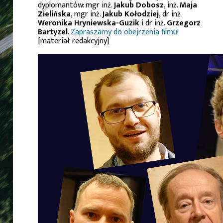
dyplomantów: mgr inż.
Jakub Dobosz
, inż.
Maja
Zielińska
, mgr inż.
Jakub Kołodziej
, dr inż
Weronika Hryniewska-Guzik
i dr inż.
Grzegorz
Bartyzel
.
Zapraszamy do obejrzenia filmu!
[materiał redakcyjny]